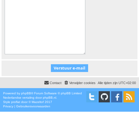
Contact
Verwijder cookies
Alle tijden zijn
UTC+02:00
Powered by
phpBB
® Forum Software © phpBB Limited
Nederlandse vertaling door
phpBB.nl
.
Style
proflat
door ©
Mazeltof
2017
Privacy
|
Gebruikersvoorwaarden