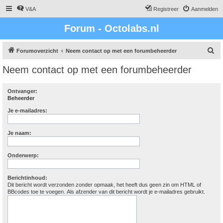
V&A
Registreer
Aanmelden
Forum - Octolabs.nl
Z
Forumoverzicht
Neem contact op met een forumbeheerder
o
Neem contact op met een forumbeheerder
e
k
Ontvanger:
Beheerder
Je e-mailadres:
Je naam:
Onderwerp:
Berichtinhoud:
Dit bericht wordt verzonden zonder opmaak, het heeft dus geen zin om HTML of
BBcodes toe te voegen. Als afzender van dit bericht wordt je e-mailadres gebruikt.