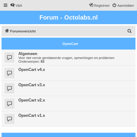
V&A
Registreer
Aanmelden
Forum - Octolabs.nl
Z
Forumoverzicht
o
OpenCart
e
k
Algemeen
Voor niet versie gerelateerde vragen, opmerkingen en problemen
Onderwerpen:
83
OpenCart v4.x
OpenCart v3.x
OpenCart v2.x
OpenCart v1.x