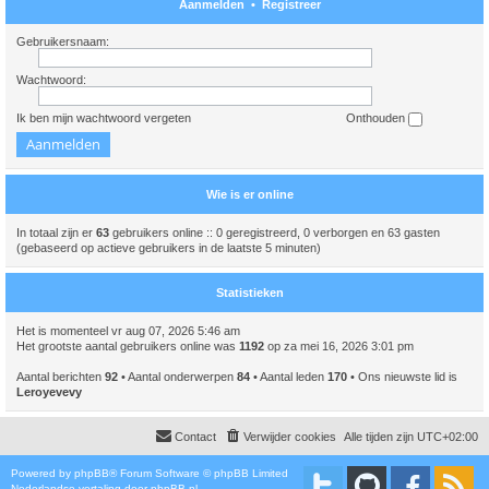
Aanmelden
•
Registreer
Gebruikersnaam:
Wachtwoord:
Ik ben mijn wachtwoord vergeten
Onthouden
Wie is er online
In totaal zijn er
63
gebruikers online :: 0 geregistreerd, 0 verborgen en 63 gasten
(gebaseerd op actieve gebruikers in de laatste 5 minuten)
Statistieken
Het is momenteel vr aug 07, 2026 5:46 am
Het grootste aantal gebruikers online was
1192
op za mei 16, 2026 3:01 pm
Aantal berichten
92
• Aantal onderwerpen
84
• Aantal leden
170
• Ons nieuwste lid is
Leroyevevy
Contact
Verwijder cookies
Alle tijden zijn
UTC+02:00
Powered by
phpBB
® Forum Software © phpBB Limited
Nederlandse vertaling door
phpBB.nl
.