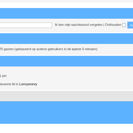
Ik ben mijn wachtwoord vergeten
|
Onthouden
 75 gasten (gebaseerd op actieve gebruikers in de laatste 5 minuten)
01 pm
ieuwste lid is
Leroyevevy