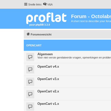
Snelle links
V&A
Forum - Octolabs
A short text to describe your for
Forumoverzicht
OPENCART
Algemeen
Voor niet versie gerelateerde vragen, opmerkingen en probl
OpenCart v4.x
OpenCart v3.x
OpenCart v2.x
OpenCart v1.x