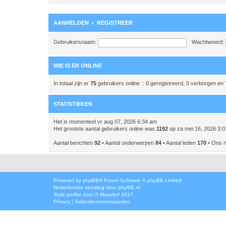
AANMELDEN
•
REGISTREER
Gebruikersnaam:
Wachtwoord:
WIE IS ER ONLINE
In totaal zijn er
75
gebruikers online :: 0 geregistreerd, 0 verborgen en
STATISTIEKEN
Het is momenteel vr aug 07, 2026 6:34 am
Het grootste aantal gebruikers online was
1192
op za mei 16, 2026 3:
Aantal berichten
92
• Aantal onderwerpen
84
• Aantal leden
170
• Ons n
Powered by
phpBB
® Forum Software © phpBB Limited
Nederlandse vertaling door
phpBB.nl
.
Style
proflat
door ©
Mazeltof
2017
Privacy
|
Gebruikersvoorwaarden