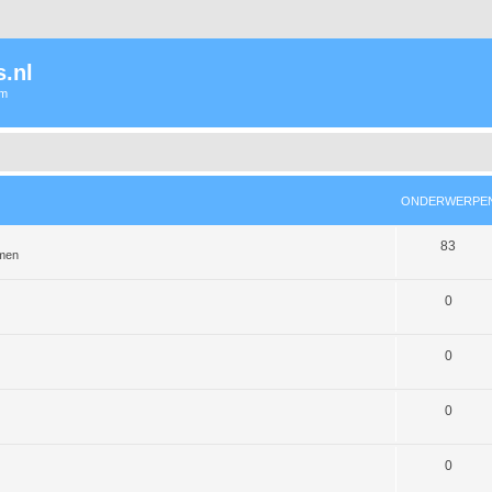
.nl
um
ONDERWERPE
83
emen
0
0
0
0