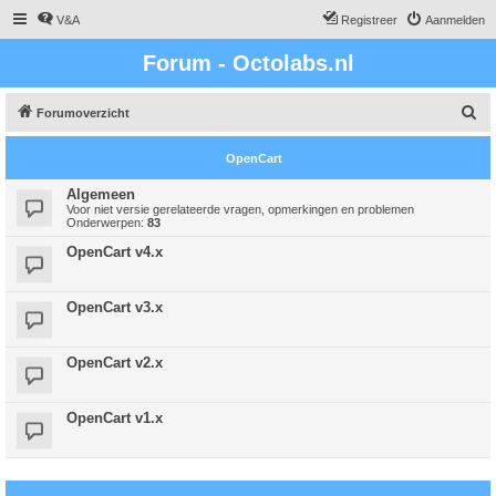
V&A
Registreer
Aanmelden
Forum - Octolabs.nl
Z
Forumoverzicht
o
OpenCart
e
k
Algemeen
Voor niet versie gerelateerde vragen, opmerkingen en problemen
Onderwerpen:
83
OpenCart v4.x
OpenCart v3.x
OpenCart v2.x
OpenCart v1.x