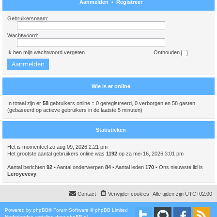
Aanmelden
•
Registreer
Gebruikersnaam:
Wachtwoord:
Ik ben mijn wachtwoord vergeten
Onthouden
Wie is er online
In totaal zijn er
58
gebruikers online :: 0 geregistreerd, 0 verborgen en 58 gasten
(gebaseerd op actieve gebruikers in de laatste 5 minuten)
Statistieken
Het is momenteel zo aug 09, 2026 2:21 pm
Het grootste aantal gebruikers online was
1192
op za mei 16, 2026 3:01 pm
Aantal berichten
92
• Aantal onderwerpen
84
• Aantal leden
170
• Ons nieuwste lid is
Leroyevevy
Contact
Verwijder cookies
Alle tijden zijn
UTC+02:00
Powered by
phpBB
® Forum Software © phpBB Limited
Nederlandse vertaling door
phpBB.nl
.