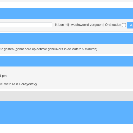
Ik ben mijn wachtwoord vergeten
|
Onthouden
 82 gasten (gebaseerd op actieve gebruikers in de laatste 5 minuten)
01 pm
ieuwste lid is
Leroyevevy