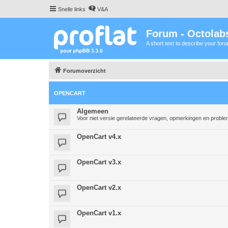
Snelle links
V&A
Forum - Octolabs
A short text to describe your for
Forumoverzicht
OPENCART
Algemeen
Voor niet versie gerelateerde vragen, opmerkingen en probl
OpenCart v4.x
OpenCart v3.x
OpenCart v2.x
OpenCart v1.x