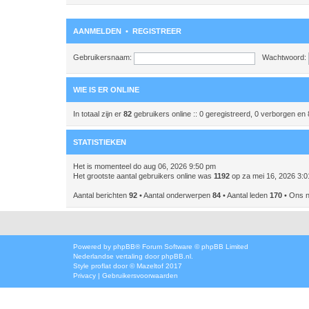
AANMELDEN
•
REGISTREER
Gebruikersnaam:
Wachtwoord:
WIE IS ER ONLINE
In totaal zijn er
82
gebruikers online :: 0 geregistreerd, 0 verborgen en
STATISTIEKEN
Het is momenteel do aug 06, 2026 9:50 pm
Het grootste aantal gebruikers online was
1192
op za mei 16, 2026 3:
Aantal berichten
92
• Aantal onderwerpen
84
• Aantal leden
170
• Ons n
Powered by
phpBB
® Forum Software © phpBB Limited
Nederlandse vertaling door
phpBB.nl
.
Style
proflat
door ©
Mazeltof
2017
Privacy
|
Gebruikersvoorwaarden