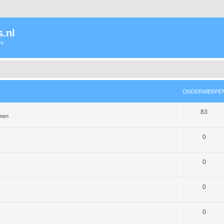
.nl
um
ONDERWERPE
83
emen
0
0
0
0