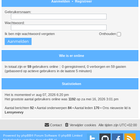
Aanmelden
•
Registreer
Gebruikersnaam:
Wachtwoord:
Ik ben mijn wachtwoord vergeten
Onthouden
Wie is er online
In totaal zijn er
59
gebruikers online :: 0 geregistreerd, 0 verborgen en 59 gasten
(gebaseerd op actieve gebruikers in de laatste 5 minuten)
Statistieken
Het is momenteel vr aug 07, 2026 6:20 pm
Het grootste aantal gebruikers online was
1192
op za mei 16, 2026 3:01 pm
Aantal berichten
92
• Aantal onderwerpen
84
• Aantal leden
170
• Ons nieuwste lid is
Leroyevevy
Contact
Verwijder cookies
Alle tijden zijn
UTC+02:00
Powered by
phpBB
® Forum Software © phpBB Limited
Nederlandse vertaling door
phpBB.nl
.