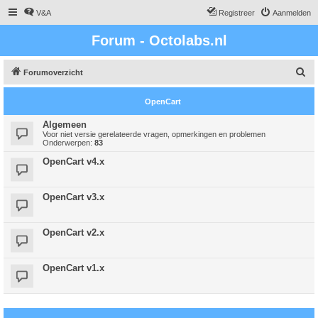
V&A
Registreer
Aanmelden
Forum - Octolabs.nl
Z
Forumoverzicht
o
OpenCart
e
k
Algemeen
Voor niet versie gerelateerde vragen, opmerkingen en problemen
Onderwerpen:
83
OpenCart v4.x
OpenCart v3.x
OpenCart v2.x
OpenCart v1.x