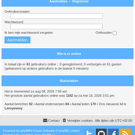
Aanmelden
•
Registreer
Gebruikersnaam:
Wachtwoord:
Ik ben mijn wachtwoord vergeten
Onthouden
Wie is er online
In totaal zijn er
61
gebruikers online :: 0 geregistreerd, 0 verborgen en 61 gasten
(gebaseerd op actieve gebruikers in de laatste 5 minuten)
Statistieken
Het is momenteel za aug 08, 2026 7:06 am
Het grootste aantal gebruikers online was
1192
op za mei 16, 2026 3:01 pm
Aantal berichten
92
• Aantal onderwerpen
84
• Aantal leden
170
• Ons nieuwste lid is
Leroyevevy
Contact
Verwijder cookies
Alle tijden zijn
UTC+02:00
Powered by
phpBB
® Forum Software © phpBB Limited
Nederlandse vertaling door
phpBB.nl
.