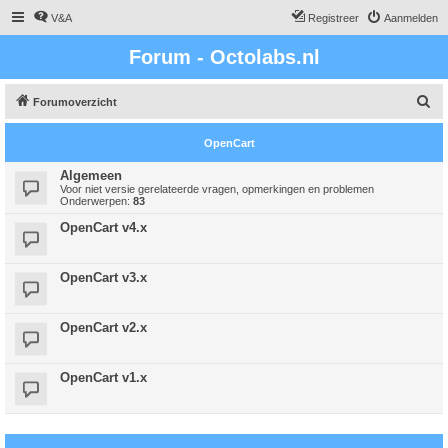
V&A
Registreer
Aanmelden
Forum - Octolabs.nl
Z
Forumoverzicht
o
OpenCart
e
k
Algemeen
Voor niet versie gerelateerde vragen, opmerkingen en problemen
Onderwerpen:
83
OpenCart v4.x
OpenCart v3.x
OpenCart v2.x
OpenCart v1.x