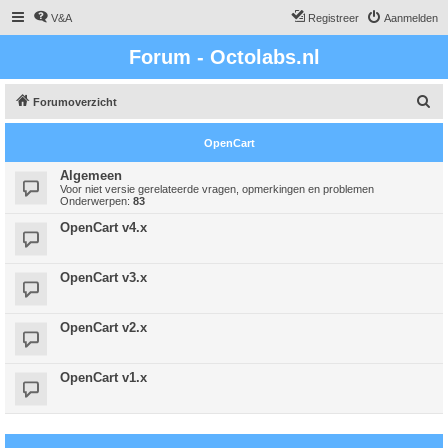
V&A
Registreer
Aanmelden
Forum - Octolabs.nl
Z
Forumoverzicht
o
OpenCart
e
k
Algemeen
Voor niet versie gerelateerde vragen, opmerkingen en problemen
Onderwerpen:
83
OpenCart v4.x
OpenCart v3.x
OpenCart v2.x
OpenCart v1.x