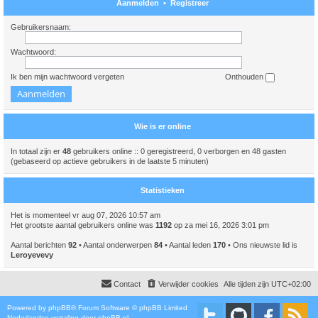
Aanmelden
•
Registreer
Gebruikersnaam:
Wachtwoord:
Ik ben mijn wachtwoord vergeten
Onthouden
Wie is er online
In totaal zijn er
48
gebruikers online :: 0 geregistreerd, 0 verborgen en 48 gasten
(gebaseerd op actieve gebruikers in de laatste 5 minuten)
Statistieken
Het is momenteel vr aug 07, 2026 10:57 am
Het grootste aantal gebruikers online was
1192
op za mei 16, 2026 3:01 pm
Aantal berichten
92
• Aantal onderwerpen
84
• Aantal leden
170
• Ons nieuwste lid is
Leroyevevy
Contact
Verwijder cookies
Alle tijden zijn
UTC+02:00
Powered by
phpBB
® Forum Software © phpBB Limited
Nederlandse vertaling door
phpBB.nl
.