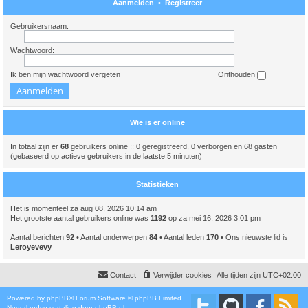
Aanmelden
•
Registreer
Gebruikersnaam:
Wachtwoord:
Ik ben mijn wachtwoord vergeten
Onthouden
Wie is er online
In totaal zijn er
68
gebruikers online :: 0 geregistreerd, 0 verborgen en 68 gasten
(gebaseerd op actieve gebruikers in de laatste 5 minuten)
Statistieken
Het is momenteel za aug 08, 2026 10:14 am
Het grootste aantal gebruikers online was
1192
op za mei 16, 2026 3:01 pm
Aantal berichten
92
• Aantal onderwerpen
84
• Aantal leden
170
• Ons nieuwste lid is
Leroyevevy
Contact
Verwijder cookies
Alle tijden zijn
UTC+02:00
Powered by
phpBB
® Forum Software © phpBB Limited
Nederlandse vertaling door
phpBB.nl
.