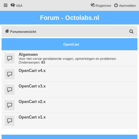
V&A
Registreer
Aanmelden
Forum - Octolabs.nl
Z
Forumoverzicht
o
OpenCart
e
k
Algemeen
Voor niet versie gerelateerde vragen, opmerkingen en problemen
Onderwerpen:
83
OpenCart v4.x
OpenCart v3.x
OpenCart v2.x
OpenCart v1.x