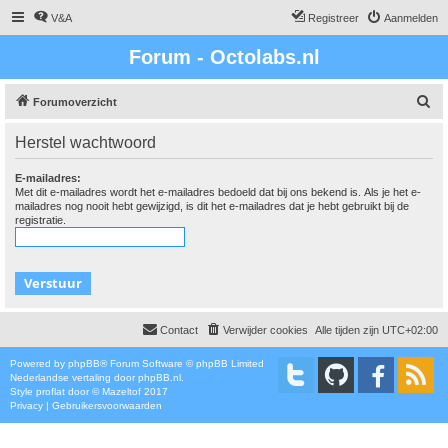
V&A
Registreer
Aanmelden
Forum - Octolabs.nl
Z
Forumoverzicht
o
Herstel wachtwoord
e
k
E-mailadres:
Met dit e-mailadres wordt het e-mailadres bedoeld dat bij ons bekend is. Als je het e-
mailadres nog nooit hebt gewijzigd, is dit het e-mailadres dat je hebt gebruikt bij de
registratie.
Contact
Verwijder cookies
Alle tijden zijn
UTC+02:00
Powered by
phpBB
® Forum Software © phpBB Limited
Nederlandse vertaling door
phpBB.nl
.
Style
proflat
door ©
Mazeltof
2017
Privacy
|
Gebruikersvoorwaarden