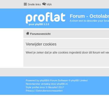
Snelle links
V&A
Forum - Octolabs
A short text to describe your for
Forumoverzicht
Verwijder cookies
Weet je zeker dat je alle cookies ingesteld door dit forum wil v
Powered by
phpBB
® Forum Software © phpBB Limited
Nederlandse vertaling door
phpBB.nl
.
Style
proflat
door ©
Mazeltof
2017
Privacy
|
Gebruikersvoorwaarden