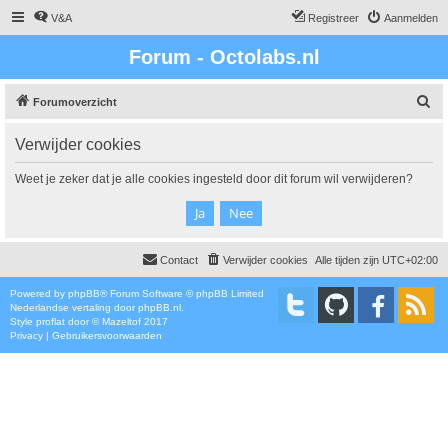
V&A
Registreer
Aanmelden
Forum - Octolabs.nl
Z
Forumoverzicht
o
Verwijder cookies
e
k
Weet je zeker dat je alle cookies ingesteld door dit forum wil verwijderen?
Contact
Verwijder cookies
Alle tijden zijn
UTC+02:00
Powered by
phpBB
® Forum Software © phpBB Limited
Nederlandse vertaling door
phpBB.nl
.
Style
proflat
door ©
Mazeltof
2017
Privacy
|
Gebruikersvoorwaarden