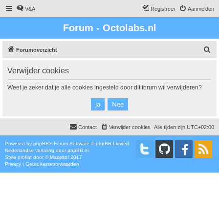
V&A
Registreer
Aanmelden
Forum - Octolabs.nl
Z
Forumoverzicht
o
Verwijder cookies
e
k
Weet je zeker dat je alle cookies ingesteld door dit forum wil verwijderen?
Contact
Verwijder cookies
Alle tijden zijn
UTC+02:00
Powered by
phpBB
® Forum Software © phpBB Limited
Nederlandse vertaling door
phpBB.nl
.
Style
proflat
door ©
Mazeltof
2017
Privacy
|
Gebruikersvoorwaarden