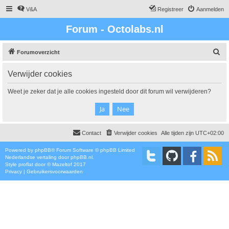
V&A
Registreer
Aanmelden
Forum - Octolabs.nl
Z
Forumoverzicht
o
Verwijder cookies
e
k
Weet je zeker dat je alle cookies ingesteld door dit forum wil verwijderen?
Contact
Verwijder cookies
Alle tijden zijn
UTC+02:00
Powered by
phpBB
® Forum Software © phpBB Limited
Nederlandse vertaling door
phpBB.nl
.
Style
proflat
door ©
Mazeltof
2017
Privacy
|
Gebruikersvoorwaarden