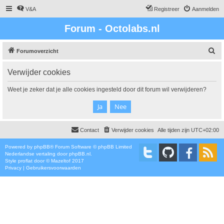
V&A
Registreer
Aanmelden
Forum - Octolabs.nl
Z
Forumoverzicht
o
Verwijder cookies
e
k
Weet je zeker dat je alle cookies ingesteld door dit forum wil verwijderen?
Contact
Verwijder cookies
Alle tijden zijn
UTC+02:00
Powered by
phpBB
® Forum Software © phpBB Limited
Nederlandse vertaling door
phpBB.nl
.
Style
proflat
door ©
Mazeltof
2017
Privacy
|
Gebruikersvoorwaarden