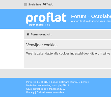
Snelle links
V&A
Forum - Octolabs
A short text to describe your for
Forumoverzicht
Verwijder cookies
Weet je zeker dat je alle cookies ingesteld door dit forum wil v
Powered by
phpBB
® Forum Software © phpBB Limited
Nederlandse vertaling door
phpBB.nl
.
Style
proflat
door ©
Mazeltof
2017
Privacy
|
Gebruikersvoorwaarden