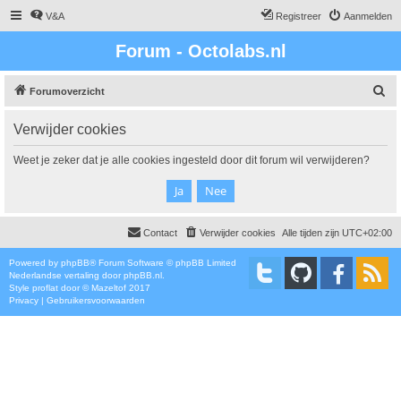
V&A
Registreer
Aanmelden
Forum - Octolabs.nl
Z
Forumoverzicht
o
Verwijder cookies
e
k
Weet je zeker dat je alle cookies ingesteld door dit forum wil verwijderen?
Contact
Verwijder cookies
Alle tijden zijn
UTC+02:00
Powered by
phpBB
® Forum Software © phpBB Limited
Nederlandse vertaling door
phpBB.nl
.
Style
proflat
door ©
Mazeltof
2017
Privacy
|
Gebruikersvoorwaarden