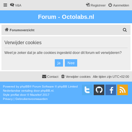
V&A
Registreer
Aanmelden
Forum - Octolabs.nl
Z
Forumoverzicht
o
Verwijder cookies
e
k
Weet je zeker dat je alle cookies ingesteld door dit forum wil verwijderen?
Contact
Verwijder cookies
Alle tijden zijn
UTC+02:00
Powered by
phpBB
® Forum Software © phpBB Limited
Nederlandse vertaling door
phpBB.nl
.
Style
proflat
door ©
Mazeltof
2017
Privacy
|
Gebruikersvoorwaarden