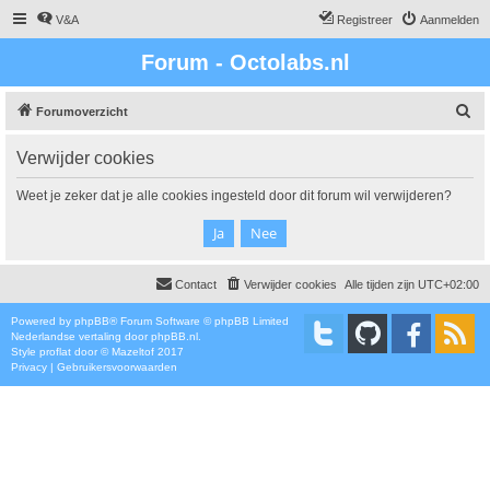
V&A
Registreer
Aanmelden
Forum - Octolabs.nl
Z
Forumoverzicht
o
Verwijder cookies
e
k
Weet je zeker dat je alle cookies ingesteld door dit forum wil verwijderen?
Contact
Verwijder cookies
Alle tijden zijn
UTC+02:00
Powered by
phpBB
® Forum Software © phpBB Limited
Nederlandse vertaling door
phpBB.nl
.
Style
proflat
door ©
Mazeltof
2017
Privacy
|
Gebruikersvoorwaarden