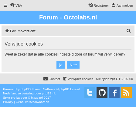
V&A
Registreer
Aanmelden
Forum - Octolabs.nl
Z
Forumoverzicht
o
Verwijder cookies
e
k
Weet je zeker dat je alle cookies ingesteld door dit forum wil verwijderen?
Contact
Verwijder cookies
Alle tijden zijn
UTC+02:00
Powered by
phpBB
® Forum Software © phpBB Limited
Nederlandse vertaling door
phpBB.nl
.
Style
proflat
door ©
Mazeltof
2017
Privacy
|
Gebruikersvoorwaarden