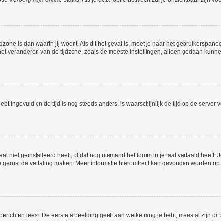
ptie
Verberg mijn online status
. Als je deze optie activeert zul je onzichtbaar zijn 
jdzone is dan waarin jij woont. Als dit het geval is, moet je naar het gebruikerspan
t veranderen van de tijdzone, zoals de meeste instellingen, alleen gedaan kunnen
 hebt ingevuld en de tijd is nog steeds anders, is waarschijnlijk de tijd op de serv
niet geïnstalleerd heeft, of dat nog niemand het forum in je taal vertaald heeft. Je
ag je gerust de vertaling maken. Meer informatie hieromtrent kan gevonden worden o
richten leest. De eerste afbeelding geeft aan welke rang je hebt, meestal zijn dit 