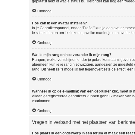
geplaatst hebt of wat je status is. Hieronder kan nog een tweed
Omhoog
Hoe kan ik een avatar instellen?
In je Gebruikerspaneel, onder “Profiel” kun je een avatar toev
te schakelen en om te kiezen op welke manier je een avatar ka
Omhoog
Wat is mijn rang en hoe verander ik mijn rang?
Rangen, welke verschijnen onder je gebruikersnaam, geven een 
algemeen kun je je rang niet wijzigen, aangezien ze ingestel
rang. Dit heeft zelfs mogelijk het tegenovergestelde effect, e
Omhoog
Wanneer ik op de e-maillink van een gebruiker klik, moet i
Alleen geregistreerde gebruikers kunnen gebruik maken van he
voorkomen.
Omhoog
Vragen in verband met het plaatsen van bericht
Hoe plaats ik een onderwerp in een forum of maak een react