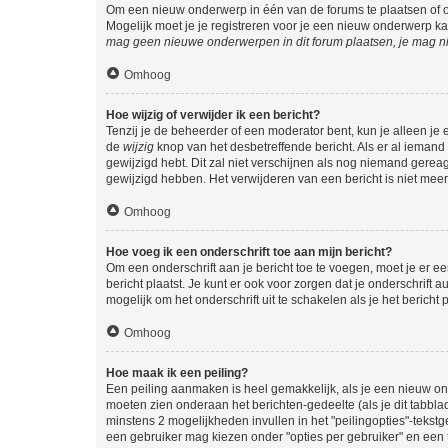
Om een nieuw onderwerp in één van de forums te plaatsen of 
Mogelijk moet je je registreren voor je een nieuw onderwerp k
mag geen nieuwe onderwerpen in dit forum plaatsen, je mag ni
Omhoog
Hoe wijzig of verwijder ik een bericht?
Tenzij je de beheerder of een moderator bent, kun je alleen je 
de
wijzig
knop van het desbetreffende bericht. Als er al iemand o
gewijzigd hebt. Dit zal niet verschijnen als nog niemand gere
gewijzigd hebben. Het verwijderen van een bericht is niet mee
Omhoog
Hoe voeg ik een onderschrift toe aan mijn bericht?
Om een onderschrift aan je bericht toe te voegen, moet je er ee
bericht plaatst. Je kunt er ook voor zorgen dat je onderschrift 
mogelijk om het onderschrift uit te schakelen als je het bericht p
Omhoog
Hoe maak ik een peiling?
Een peiling aanmaken is heel gemakkelijk, als je een nieuw ond
moeten zien onderaan het berichten-gedeelte (als je dit tabblad 
minstens 2 mogelijkheden invullen in het "peilingopties"-tekstg
een gebruiker mag kiezen onder "opties per gebruiker" en een ti