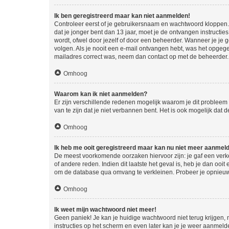
Ik ben geregistreerd maar kan niet aanmelden!
Controleer eerst of je gebruikersnaam en wachtwoord kloppen. I
dat je jonger bent dan 13 jaar, moet je de ontvangen instructi
wordt, ofwel door jezelf of door een beheerder. Wanneer je je 
volgen. Als je nooit een e-mail ontvangen hebt, was het opgege
mailadres correct was, neem dan contact op met de beheerder.
Omhoog
Waarom kan ik niet aanmelden?
Er zijn verschillende redenen mogelijk waarom je dit probleem
van te zijn dat je niet verbannen bent. Het is ook mogelijk dat
Omhoog
Ik heb me ooit geregistreerd maar kan nu niet meer aanmel
De meest voorkomende oorzaken hiervoor zijn: je gaf een verk
of andere reden. Indien dit laatste het geval is, heb je dan oo
om de database qua omvang te verkleinen. Probeer je opnieuw t
Omhoog
Ik weet mijn wachtwoord niet meer!
Geen paniek! Je kan je huidige wachtwoord niet terug krijgen,
instructies op het scherm en even later kan je je weer aanmeld