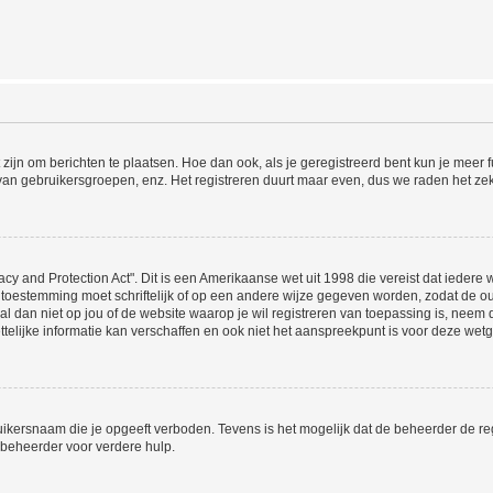
 zijn om berichten te plaatsen. Hoe dan ook, als je geregistreerd bent kun je meer
 van gebruikersgroepen, enz. Het registreren duurt maar even, dus we raden het ze
acy and Protection Act". Dit is een Amerikaanse wet uit 1998 die vereist dat ieder
 toestemming moet schriftelijk of op een andere wijze gegeven worden, zodat de 
et al dan niet op jou of de website waarop je wil registreren van toepassing is, nee
lijke informatie kan verschaffen en ook niet het aanspreekpunt is voor deze wetge
ikersnaam die je opgeeft verboden. Tevens is het mogelijk dat de beheerder de regi
beheerder voor verdere hulp.