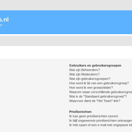
.nl
um
Gebruikers en gebruikersgroepen
Wat zijn Beheerders?
Wat zijn Moderators?
Wat zijn gebruikersgroepen?
Hoe word ik lid van een gebruikersgroep?
Hoe word ik een groepsleider?
Waarom staan verschillende gebruikersgroe
Wat is de "Standaard gebruikersgroep"?
Waarvoor dient de "Het Team"-link?
Privéberichten
Ik kan geen privéberichten sturen!
Ik blijf ongewenste privéberichten ontvange
Ik heb spam of een e-mail met ongepaste i