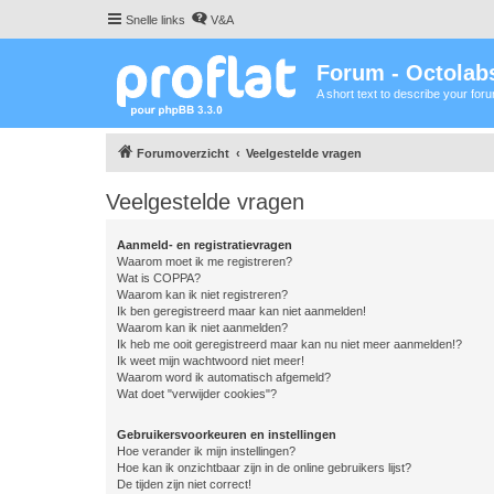
Snelle links
V&A
Forum - Octolabs
A short text to describe your for
Forumoverzicht
Veelgestelde vragen
Veelgestelde vragen
Aanmeld- en registratievragen
Waarom moet ik me registreren?
Wat is COPPA?
Waarom kan ik niet registreren?
Ik ben geregistreerd maar kan niet aanmelden!
Waarom kan ik niet aanmelden?
Ik heb me ooit geregistreerd maar kan nu niet meer aanmelden!?
Ik weet mijn wachtwoord niet meer!
Waarom word ik automatisch afgemeld?
Wat doet "verwijder cookies"?
Gebruikersvoorkeuren en instellingen
Hoe verander ik mijn instellingen?
Hoe kan ik onzichtbaar zijn in de online gebruikers lijst?
De tijden zijn niet correct!