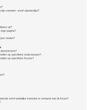
st?
ijn vrienden- en/of vijandenlijst?
ltaten op?
 lege pagina?
erpen vinden?
s
en abonnement?
stellen op specifieke onderwerpen?
tellen op specifieke forums?
rum?
bruik en/of wettelijke kwesties in verband met dit forum?
?