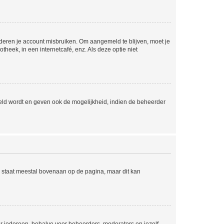
nderen je account misbruiken. Om aangemeld te blijven, moet je
theek, in een internetcafé, enz. Als deze optie niet
eld wordt en geven ook de mogelijkheid, indien de beheerder
e staat meestal bovenaan op de pagina, maar dit kan