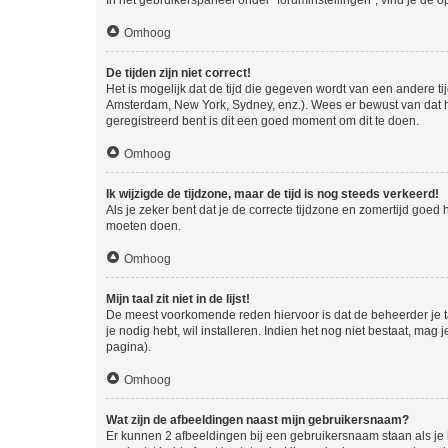
In het gebruikerspaneel onder "foruminstellingen", vind je de o
Omhoog
De tijden zijn niet correct!
Het is mogelijk dat de tijd die gegeven wordt van een andere ti
Amsterdam, New York, Sydney, enz.). Wees er bewust van dat he
geregistreerd bent is dit een goed moment om dit te doen.
Omhoog
Ik wijzigde de tijdzone, maar de tijd is nog steeds verkeerd!
Als je zeker bent dat je de correcte tijdzone en zomertijd goed
moeten doen.
Omhoog
Mijn taal zit niet in de lijst!
De meest voorkomende reden hiervoor is dat de beheerder je taal 
je nodig hebt, wil installeren. Indien het nog niet bestaat, m
pagina).
Omhoog
Wat zijn de afbeeldingen naast mijn gebruikersnaam?
Er kunnen 2 afbeeldingen bij een gebruikersnaam staan als je be