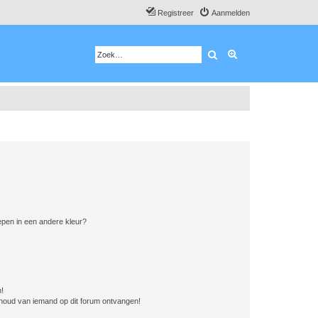
Registreer
Aanmelden
Zoek
Uitgebreid zoeken
pen in een andere kleur?
n!
nhoud van iemand op dit forum ontvangen!