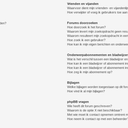
Vrienden en vijanden
Waarvoor dient mijn vrienden- en vijandenlij
Hoe verwijder of voeg ik gebruikers toe aan m
Forums doorzoeken
lden?
Hoe doorzoek ik het forum?
Waarom levert mijn zoekopdracht geen resu
Waarom resulteert mijn zoekopdracht in een
Hoe zoek ik een gebruiker?
Hoe kan ik mijn eigen berichten en onderw
Onderwerpabonnementen en bladwijzer
Wat is het verschil tussen een bladwijzer 
Hoe kan ik een bladwijzer of abonnement in
Hoe kan ik een bladwijzer of abonnement ins
Hoe zeg ik mijn abonnement op?
Bijlagen
Welke bijlagen worden toegestaan op dit fo
Hoe vind ik al mijn bijlagen?
phpBB vragen
Wie heeft dit forum geschreven?
Waarom is de optie X niet beschikbaar?
Met wie moet ik contact opnemen omtrent mis
Hoe neem ik contact op met een beheerder