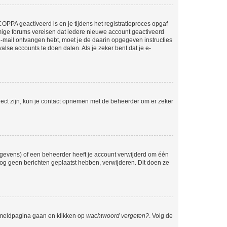
OPPA geactiveerd is en je tijdens het registratieproces opgaf
ommige forums vereisen dat iedere nieuwe account geactiveerd
 e-mail ontvangen hebt, moet je de daarin opgegeven instructies
lse accounts te doen dalen. Als je zeker bent dat je e-
rect zijn, kun je contact opnemen met de beheerder om er zeker
egevens) of een beheerder heeft je account verwijderd om één
e nog geen berichten geplaatst hebben, verwijderen. Dit doen ze
anmeldpagina gaan en klikken op
wachtwoord vergeten?
. Volg de