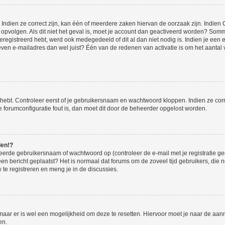
ndien ze correct zijn, kan één of meerdere zaken hiervan de oorzaak zijn. Indien C
es opvolgen. Als dit niet het geval is, moet je account dan geactiveerd worden? S
geregistreerd hebt, werd ook medegedeeld of dit al dan niet nodig is. Indien je een
ven e-mailadres dan wel juist? Één van de redenen van activatie is om het aantal va
 hebt. Controleer eerst of je gebruikersnaam en wachtwoord kloppen. Indien ze cor
 de forumconfiguratie fout is, dan moet dit door de beheerder opgelost worden.
den!?
eerde gebruikersnaam of wachtwoord op (controleer de e-mail met je registratie g
it een bericht geplaatst? Het is normaal dat forums om de zoveel tijd gebruikers, di
e registreren en meng je in de discussies.
 maar er is wel een mogelijkheid om deze te resetten. Hiervoor moet je naar de a
en.