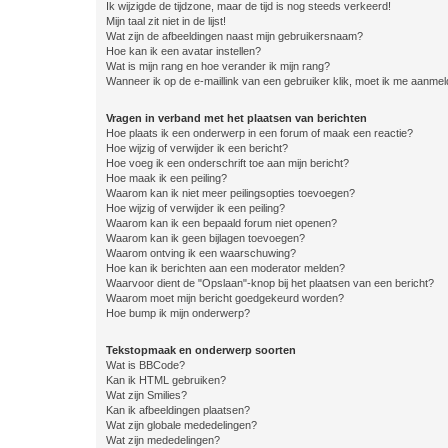
Ik wijzigde de tijdzone, maar de tijd is nog steeds verkeerd!
Mijn taal zit niet in de lijst!
Wat zijn de afbeeldingen naast mijn gebruikersnaam?
Hoe kan ik een avatar instellen?
Wat is mijn rang en hoe verander ik mijn rang?
Wanneer ik op de e-maillink van een gebruiker klik, moet ik me aanme
Vragen in verband met het plaatsen van berichten
Hoe plaats ik een onderwerp in een forum of maak een reactie?
Hoe wijzig of verwijder ik een bericht?
Hoe voeg ik een onderschrift toe aan mijn bericht?
Hoe maak ik een peiling?
Waarom kan ik niet meer peilingsopties toevoegen?
Hoe wijzig of verwijder ik een peiling?
Waarom kan ik een bepaald forum niet openen?
Waarom kan ik geen bijlagen toevoegen?
Waarom ontving ik een waarschuwing?
Hoe kan ik berichten aan een moderator melden?
Waarvoor dient de "Opslaan"-knop bij het plaatsen van een bericht?
Waarom moet mijn bericht goedgekeurd worden?
Hoe bump ik mijn onderwerp?
Tekstopmaak en onderwerp soorten
Wat is BBCode?
Kan ik HTML gebruiken?
Wat zijn Smilies?
Kan ik afbeeldingen plaatsen?
Wat zijn globale mededelingen?
Wat zijn mededelingen?