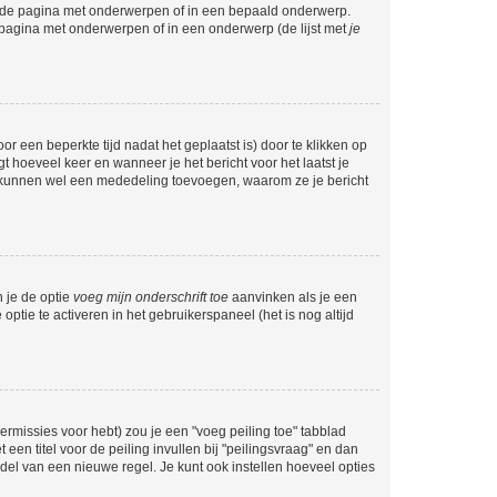
l de pagina met onderwerpen of in een bepaald onderwerp.
 pagina met onderwerpen of in een onderwerp (de lijst met
je
r een beperkte tijd nadat het geplaatst is) door te klikken op
gt hoeveel keer en wanneer je het bericht voor het laatst je
Zij kunnen wel een mededeling toevoegen, waarom ze je bericht
n je de optie
voeg mijn onderschrift toe
aanvinken als je een
optie te activeren in het gebruikerspaneel (het is nog altijd
rmissies voor hebt) zou je een "voeg peiling toe" tabblad
een titel voor de peiling invullen bij "peilingsvraag" en dan
ddel van een nieuwe regel. Je kunt ook instellen hoeveel opties