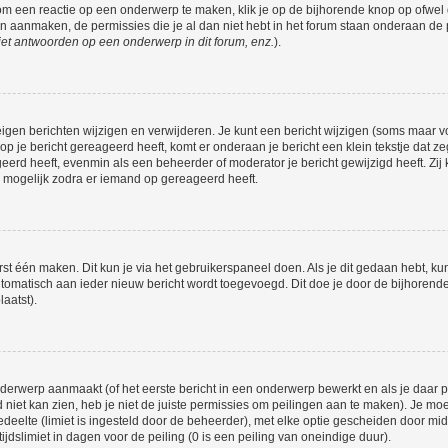
om een reactie op een onderwerp te maken, klik je op de bijhorende knop op ofwe
an aanmaken, de permissies die je al dan niet hebt in het forum staan onderaan de
et antwoorden op een onderwerp in dit forum, enz.
).
eigen berichten wijzigen en verwijderen. Je kunt een bericht wijzigen (soms maar voo
p je bericht gereageerd heeft, komt er onderaan je bericht een klein tekstje dat ze
ageerd heeft, evenmin als een beheerder of moderator je bericht gewijzigd heeft. 
r mogelijk zodra er iemand op gereageerd heeft.
rst één maken. Dit kun je via het gebruikerspaneel doen. Als je dit gedaan hebt, ku
automatisch aan ieder nieuw bericht wordt toegevoegd. Dit doe je door de bijhorende 
laatst).
erwerp aanmaakt (of het eerste bericht in een onderwerp bewerkt en als je daar pe
niet kan zien, heb je niet de juiste permissies om peilingen aan te maken). Je moet 
edeelte (limiet is ingesteld door de beheerder), met elke optie gescheiden door mi
jdslimiet in dagen voor de peiling (0 is een peiling van oneindige duur).