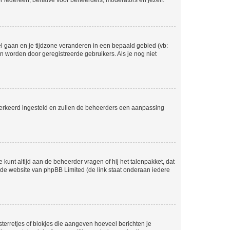
voor iedereen, behalve voor beheerders, moderators en jezelf.
eel gaan en je tijdzone veranderen in een bepaald gebied (vb:
 worden door geregistreerde gebruikers. Als je nog niet
er verkeerd ingesteld en zullen de beheerders een aanpassing
 kunt altijd aan de beheerder vragen of hij het talenpakket, dat
p de website van phpBB Limited (de link staat onderaan iedere
sterretjes of blokjes die aangeven hoeveel berichten je