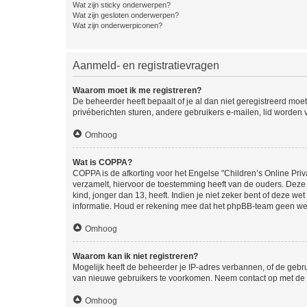
Wat zijn sticky onderwerpen?
Wat zijn gesloten onderwerpen?
Wat zijn onderwerpiconen?
Aanmeld- en registratievragen
Waarom moet ik me registreren?
De beheerder heeft bepaalt of je al dan niet geregistreerd moet
privéberichten sturen, andere gebruikers e-mailen, lid worden
Omhoog
Wat is COPPA?
COPPA is de afkorting voor het Engelse "Children’s Online Priv
verzamelt, hiervoor de toestemming heeft van de ouders. Deze
kind, jonger dan 13, heeft. Indien je niet zeker bent of deze w
informatie. Houd er rekening mee dat het phpBB-team geen wette
Omhoog
Waarom kan ik niet registreren?
Mogelijk heeft de beheerder je IP-adres verbannen, of de gebru
van nieuwe gebruikers te voorkomen. Neem contact op met de 
Omhoog