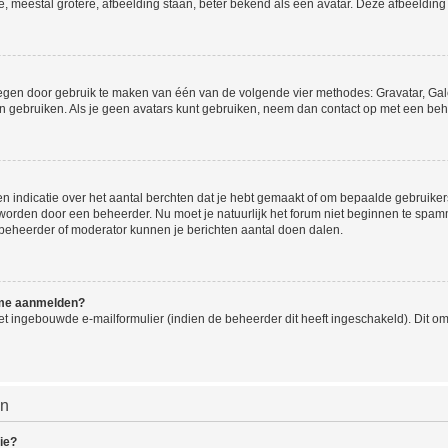
e, meestal grotere, afbeelding staan, beter bekend als een avatar. Deze afbeelding 
oegen door gebruik te maken van één van de volgende vier methodes: Gravatar, Gale
n gebruiken. Als je geen avatars kunt gebruiken, neem dan contact op met een beh
indicatie over het aantal berchten dat je hebt gemaakt of om bepaalde gebruikers 
d worden door een beheerder. Nu moet je natuurlijk het forum niet beginnen te sp
en beheerder of moderator kunnen je berichten aantal doen dalen.
k me aanmelden?
t ingebouwde e-mailformulier (indien de beheerder dit heeft ingeschakeld). Dit o
en
ie?