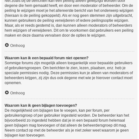
Net zoals bij de berichten kan een peiling alleen gewijzigd worden door
degene die hem gemaakt heeft, en door een moderator of beheerder. Om de
peiling te wijzigen moet je het allereerste bericht van het onderwerp wijzigen
(hieraan is de peiling gekoppeld). Als er nog geen stemmen zijn uitgebracht,
kunnen gebruikers de peiling verwijderen of iedere peilingsoptie wijzigen.
Maar, als er reeds gestemd is, dan kunnen alleen moderators of beheerders
hem wijzigen of verwijderen. Dit om te voorkomen dat gebruikers een peiling
maken en deze daarna vervalsen door de opties te wijzigen.
Omhoog
Waarom kan ik een bepaald forum niet openen?
Sommige forums zijn mogelijk alleen toegankelijk voor bepaalde gebruikers
of gebruikersgroepen. Om berichten te zien, lezen, plaatsen, enz. heb je
speciale permissies nodig. Deze permissies kun je alleen van moderators of
beheerders krijgen, zij zijn dus ook degene met wie je hierover contact moet
opnemen.
Omhoog
Waarom kan ik geen bijlagen toevoegen?
De mogelijkheid om bijlagen toe te voegen, kan per forum, per
gebruikersgroep of per gebruiker ingesteld worden. De beheerder kan het
bijvoorbeeld zo ingesteld hebben dat je in een bepaald forum helemaal
geen bijlagen mag toevoegen of dat alleen de beheerdersgroep dit mag.
Neem contact op met de beheerder als je niet zeker weet waarom je geen
bijlagen kan toevoegen.