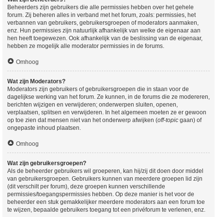
Beheerders zijn gebruikers die alle permissies hebben over het gehele
forum. Zij beheren alles in verband met het forum, zoals: permissies, het
verbannen van gebruikers, gebruikersgroepen of moderators aanmaken,
enz. Hun permissies zijn natuurlijk afhankelijk van welke de eigenaar aan
hen heeft toegewezen. Ook afhankelijk van de beslissing van de eigenaar,
hebben ze mogelijk alle moderator permissies in de forums.
Omhoog
Wat zijn Moderators?
Moderators zijn gebruikers of gebruikersgroepen die in staan voor de
dagelijkse werking van het forum. Ze kunnen, in de forums die ze modereren,
berichten wijzigen en verwijderen; onderwerpen sluiten, openen,
verplaatsen, splitsen en verwijderen. In het algemeen moeten ze er gewoon
op toe zien dat mensen niet van het onderwerp afwijken (
off-topic
gaan) of
ongepaste inhoud plaatsen.
Omhoog
Wat zijn gebruikersgroepen?
Als de beheerder gebruikers wil groeperen, kan hij/zij dit doen door middel
van gebruikersgroepen. Gebruikers kunnen van meerdere groepen lid zijn
(dit verschilt per forum), deze groepen kunnen verschillende
permissies/toegangspermissies hebben. Op deze manier is het voor de
beheerder een stuk gemakkelijker meerdere moderators aan een forum toe
te wijzen, bepaalde gebruikers toegang tot een privéforum te verlenen, enz.