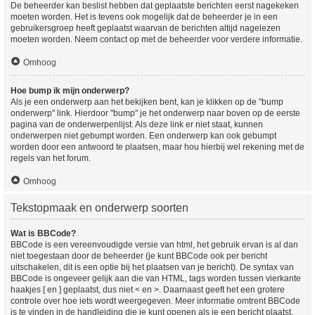
De beheerder kan beslist hebben dat geplaatste berichten eerst nagekeken
moeten worden. Het is tevens ook mogelijk dat de beheerder je in een
gebruikersgroep heeft geplaatst waarvan de berichten altijd nagelezen
moeten worden. Neem contact op met de beheerder voor verdere informatie.
Omhoog
Hoe bump ik mijn onderwerp?
Als je een onderwerp aan het bekijken bent, kan je klikken op de "bump
onderwerp" link. Hierdoor "bump" je het onderwerp naar boven op de eerste
pagina van de onderwerpenlijst. Als deze link er niet staat, kunnen
onderwerpen niet gebumpt worden. Een onderwerp kan ook gebumpt
worden door een antwoord te plaatsen, maar hou hierbij wel rekening met de
regels van het forum.
Omhoog
Tekstopmaak en onderwerp soorten
Wat is BBCode?
BBCode is een vereenvoudigde versie van html, het gebruik ervan is al dan
niet toegestaan door de beheerder (je kunt BBCode ook per bericht
uitschakelen, dit is een optie bij het plaatsen van je bericht). De syntax van
BBCode is ongeveer gelijk aan die van HTML, tags worden tussen vierkante
haakjes [ en ] geplaatst, dus niet < en >. Daarnaast geeft het een grotere
controle over hoe iets wordt weergegeven. Meer informatie omtrent BBCode
is te vinden in de handleiding die je kunt openen als je een bericht plaatst.