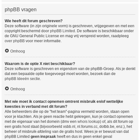
phpBB vragen
Wie heeft dit forum geschreven?
Deze software (in zijn originele vorm) is geschreven, vrijgegeven en met een
copyright beschermd door
phpBB Limited
. De software is beschikbaar onder
de GNU General Public License en mag vrij verspreid worden, raadpleeg
over phpBB
voor meer informatie.
Omhoog
Waarom is de optie X niet beschikbaar?
Deze software is geschreven en eigendom van de phpBB-Groep. Als je denkt
dat een bepaalde optie toegevoegd moet worden, bezoek dan de
phpBB Ideeën sectie
.
Omhoog
Met wie moet ik contact opnemen omtrent misbruik en/of wettelijke
kwesties in verband met dit forum?
Alle beheerders die op de "het team"-pagina vermeld worden, staan open
voor je klachten. Als je geen reactie hebt gekregen, kun je contact opnemen
met de eigenaar van het domein (dmv een
whois lookup
) of, als dit forum op
een gratis host staat (bijvoorbeeld xsbb.nl, nl.forums.cc, dotbb.be, enz.), het
beheer of misbruik-afdeling van de gratis host. Wees je er bewust van dat
phpBB Limited
geen inspraak
heeft en dus in geen enkel geval