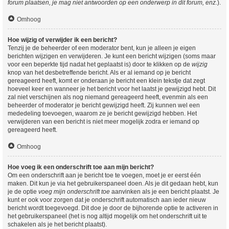
forum plaatsen, je mag niet antwoorden op een onderwerp in dit forum, enz.
).
Omhoog
Hoe wijzig of verwijder ik een bericht?
Tenzij je de beheerder of een moderator bent, kun je alleen je eigen
berichten wijzigen en verwijderen. Je kunt een bericht wijzigen (soms maar
voor een beperkte tijd nadat het geplaatst is) door te klikken op de
wijzig
knop van het desbetreffende bericht. Als er al iemand op je bericht
gereageerd heeft, komt er onderaan je bericht een klein tekstje dat zegt
hoeveel keer en wanneer je het bericht voor het laatst je gewijzigd hebt. Dit
zal niet verschijnen als nog niemand gereageerd heeft, evenmin als een
beheerder of moderator je bericht gewijzigd heeft. Zij kunnen wel een
mededeling toevoegen, waarom ze je bericht gewijzigd hebben. Het
verwijderen van een bericht is niet meer mogelijk zodra er iemand op
gereageerd heeft.
Omhoog
Hoe voeg ik een onderschrift toe aan mijn bericht?
Om een onderschrift aan je bericht toe te voegen, moet je er eerst één
maken. Dit kun je via het gebruikerspaneel doen. Als je dit gedaan hebt, kun
je de optie
voeg mijn onderschrift toe
aanvinken als je een bericht plaatst. Je
kunt er ook voor zorgen dat je onderschrift automatisch aan ieder nieuw
bericht wordt toegevoegd. Dit doe je door de bijhorende optie te activeren in
het gebruikerspaneel (het is nog altijd mogelijk om het onderschrift uit te
schakelen als je het bericht plaatst).