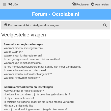
V&A
Registreer
Aanmelden
Forum - Octolabs.nl
Z
Forumoverzicht
Veelgestelde vragen
o
Veelgestelde vragen
e
k
Aanmeld- en registratievragen
Waarom moet ik me registreren?
Wat is COPPA?
Waarom kan ik niet registreren?
Ik ben geregistreerd maar kan niet aanmelden!
Waarom kan ik niet aanmelden?
Ik heb me ooit geregistreerd maar kan nu niet meer aanmelden!?
Ik weet mijn wachtwoord niet meer!
Waarom word ik automatisch afgemeld?
Wat doet "verwijder cookies"?
Gebruikersvoorkeuren en instellingen
Hoe verander ik mijn instellingen?
Hoe kan ik onzichtbaar zijn in de online gebruikers lijst?
De tijden zijn niet correct!
Ik wijzigde de tijdzone, maar de tijd is nog steeds verkeerd!
Mijn taal zit niet in de lijst!
Wat zijn de afbeeldingen naast mijn gebruikersnaam?