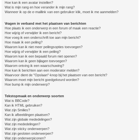
Hoe kan ik een avatar instellen?
Wat is mijn rang en hoe verander ik mijn rang?
Wanneer ik op de e-maillink van een gebruiker klik, moet ik me aanmelden?
Vragen in verband met het plaatsen van berichten
Hoe plaats ik een onderwerp in een forum of maak een reactie?
Hoe wijzig of verwijder ik een bericht?
Hoe voeg ik een onderschrift toe aan mijn bericht?
Hoe maak ik een peiling?
Waarom kan ik niet meer peilingsopties toevoegen?
Hoe wijzig of verwijder ik een peiling?
Waarom kan ik een bepaald forum niet openen?
Waarom kan ik geen bijlagen toevoegen?
Waarom ontving ik een waarschuwing?
Hoe kan ik berichten aan een moderator melden?
Waarvoor dient de "Opslaan"-knop bij het plaatsen van een bericht?
Waarom moet mijn bericht goedgekeurd worden?
Hoe bump ik mijn onderwerp?
Tekstopmaak en onderwerp soorten
Wat is BBCode?
Kan ik HTML gebruiken?
Wat zijn Smilies?
Kan ik afbeeldingen plaatsen?
Wat zijn globale mededelingen?
Wat zijn mededelingen?
Wat zijn sticky onderwerpen?
Wat zijn gesloten onderwerpen?
Wat zijn onderwerpiconen?