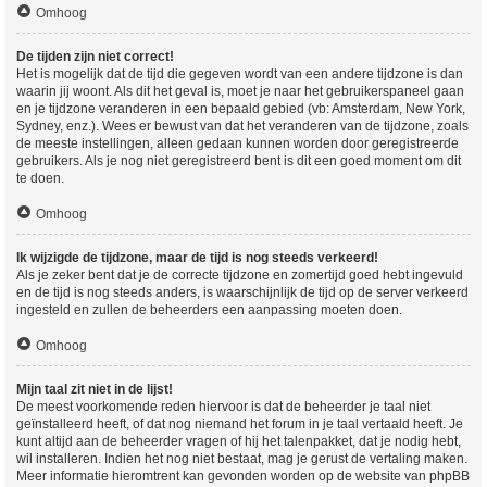
Omhoog
De tijden zijn niet correct!
Het is mogelijk dat de tijd die gegeven wordt van een andere tijdzone is dan
waarin jij woont. Als dit het geval is, moet je naar het gebruikerspaneel gaan
en je tijdzone veranderen in een bepaald gebied (vb: Amsterdam, New York,
Sydney, enz.). Wees er bewust van dat het veranderen van de tijdzone, zoals
de meeste instellingen, alleen gedaan kunnen worden door geregistreerde
gebruikers. Als je nog niet geregistreerd bent is dit een goed moment om dit
te doen.
Omhoog
Ik wijzigde de tijdzone, maar de tijd is nog steeds verkeerd!
Als je zeker bent dat je de correcte tijdzone en zomertijd goed hebt ingevuld
en de tijd is nog steeds anders, is waarschijnlijk de tijd op de server verkeerd
ingesteld en zullen de beheerders een aanpassing moeten doen.
Omhoog
Mijn taal zit niet in de lijst!
De meest voorkomende reden hiervoor is dat de beheerder je taal niet
geïnstalleerd heeft, of dat nog niemand het forum in je taal vertaald heeft. Je
kunt altijd aan de beheerder vragen of hij het talenpakket, dat je nodig hebt,
wil installeren. Indien het nog niet bestaat, mag je gerust de vertaling maken.
Meer informatie hieromtrent kan gevonden worden op de website van phpBB