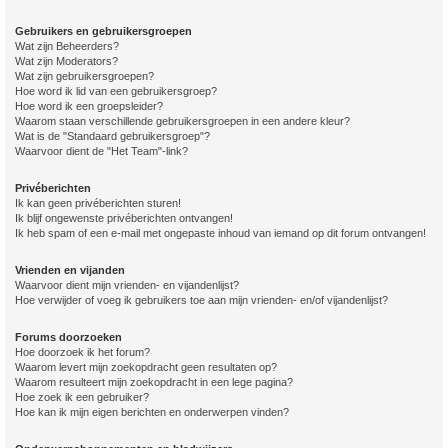
Gebruikers en gebruikersgroepen
Wat zijn Beheerders?
Wat zijn Moderators?
Wat zijn gebruikersgroepen?
Hoe word ik lid van een gebruikersgroep?
Hoe word ik een groepsleider?
Waarom staan verschillende gebruikersgroepen in een andere kleur?
Wat is de "Standaard gebruikersgroep"?
Waarvoor dient de "Het Team"-link?
Privéberichten
Ik kan geen privéberichten sturen!
Ik blijf ongewenste privéberichten ontvangen!
Ik heb spam of een e-mail met ongepaste inhoud van iemand op dit forum ontvangen!
Vrienden en vijanden
Waarvoor dient mijn vrienden- en vijandenlijst?
Hoe verwijder of voeg ik gebruikers toe aan mijn vrienden- en/of vijandenlijst?
Forums doorzoeken
Hoe doorzoek ik het forum?
Waarom levert mijn zoekopdracht geen resultaten op?
Waarom resulteert mijn zoekopdracht in een lege pagina?
Hoe zoek ik een gebruiker?
Hoe kan ik mijn eigen berichten en onderwerpen vinden?