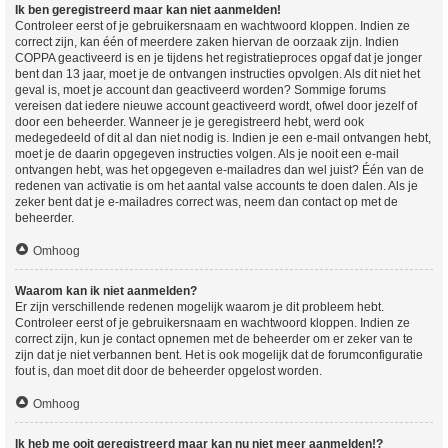
Ik ben geregistreerd maar kan niet aanmelden!
Controleer eerst of je gebruikersnaam en wachtwoord kloppen. Indien ze
correct zijn, kan één of meerdere zaken hiervan de oorzaak zijn. Indien
COPPA geactiveerd is en je tijdens het registratieproces opgaf dat je jonger
bent dan 13 jaar, moet je de ontvangen instructies opvolgen. Als dit niet het
geval is, moet je account dan geactiveerd worden? Sommige forums
vereisen dat iedere nieuwe account geactiveerd wordt, ofwel door jezelf of
door een beheerder. Wanneer je je geregistreerd hebt, werd ook
medegedeeld of dit al dan niet nodig is. Indien je een e-mail ontvangen hebt,
moet je de daarin opgegeven instructies volgen. Als je nooit een e-mail
ontvangen hebt, was het opgegeven e-mailadres dan wel juist? Één van de
redenen van activatie is om het aantal valse accounts te doen dalen. Als je
zeker bent dat je e-mailadres correct was, neem dan contact op met de
beheerder.
Omhoog
Waarom kan ik niet aanmelden?
Er zijn verschillende redenen mogelijk waarom je dit probleem hebt.
Controleer eerst of je gebruikersnaam en wachtwoord kloppen. Indien ze
correct zijn, kun je contact opnemen met de beheerder om er zeker van te
zijn dat je niet verbannen bent. Het is ook mogelijk dat de forumconfiguratie
fout is, dan moet dit door de beheerder opgelost worden.
Omhoog
Ik heb me ooit geregistreerd maar kan nu niet meer aanmelden!?