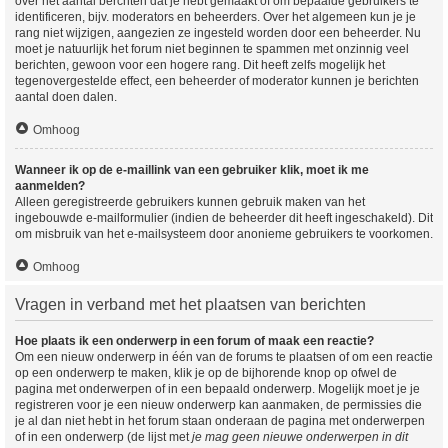
over het aantal berchten dat je hebt gemaakt of om bepaalde gebruikers te
identificeren, bijv. moderators en beheerders. Over het algemeen kun je je
rang niet wijzigen, aangezien ze ingesteld worden door een beheerder. Nu
moet je natuurlijk het forum niet beginnen te spammen met onzinnig veel
berichten, gewoon voor een hogere rang. Dit heeft zelfs mogelijk het
tegenovergestelde effect, een beheerder of moderator kunnen je berichten
aantal doen dalen.
Omhoog
Wanneer ik op de e-maillink van een gebruiker klik, moet ik me
aanmelden?
Alleen geregistreerde gebruikers kunnen gebruik maken van het
ingebouwde e-mailformulier (indien de beheerder dit heeft ingeschakeld). Dit
om misbruik van het e-mailsysteem door anonieme gebruikers te voorkomen.
Omhoog
Vragen in verband met het plaatsen van berichten
Hoe plaats ik een onderwerp in een forum of maak een reactie?
Om een nieuw onderwerp in één van de forums te plaatsen of om een reactie
op een onderwerp te maken, klik je op de bijhorende knop op ofwel de
pagina met onderwerpen of in een bepaald onderwerp. Mogelijk moet je je
registreren voor je een nieuw onderwerp kan aanmaken, de permissies die
je al dan niet hebt in het forum staan onderaan de pagina met onderwerpen
of in een onderwerp (de lijst met
je mag geen nieuwe onderwerpen in dit