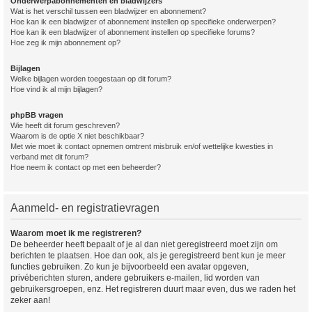
Onderwerpabonnementen en bladwijzers
Wat is het verschil tussen een bladwijzer en abonnement?
Hoe kan ik een bladwijzer of abonnement instellen op specifieke onderwerpen?
Hoe kan ik een bladwijzer of abonnement instellen op specifieke forums?
Hoe zeg ik mijn abonnement op?
Bijlagen
Welke bijlagen worden toegestaan op dit forum?
Hoe vind ik al mijn bijlagen?
phpBB vragen
Wie heeft dit forum geschreven?
Waarom is de optie X niet beschikbaar?
Met wie moet ik contact opnemen omtrent misbruik en/of wettelijke kwesties in
verband met dit forum?
Hoe neem ik contact op met een beheerder?
Aanmeld- en registratievragen
Waarom moet ik me registreren?
De beheerder heeft bepaalt of je al dan niet geregistreerd moet zijn om
berichten te plaatsen. Hoe dan ook, als je geregistreerd bent kun je meer
functies gebruiken. Zo kun je bijvoorbeeld een avatar opgeven,
privéberichten sturen, andere gebruikers e-mailen, lid worden van
gebruikersgroepen, enz. Het registreren duurt maar even, dus we raden het
zeker aan!