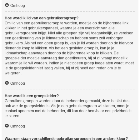
Omhoog
Hoe word ik lid van een gebruikersgroep?
Om lid van een gebruikersgroep te worden, moet je op de bijhorende link
klikken in het gebruikerspaneel, waarna je een overzicht van alle
gebruikersgroepen krijgt. Niet alle groepen zijn vrij toegankelijk, ze vereisen
een goedkeuring van je lidmaatschap en hebben soms zelf verborgen
gebruikers. Als het een open groep is, kan je lid worden door op de hiervoor
dienende knop te klikken. Als het een gesloten groep is, kan je je
lidmaatschap aanvragen door op de bijhorende knop te klikken. De
groepsleider moet je aanvraag dan goedkeuren, hij of zij vraagt mogelijk
waarom je lid wil worden. Indien je niet tot een groep toegelaten wordt, moet
je de groepsleider niet lastig vallen, hij of zij heeft een reden om je te
weigeren.
Omhoog
Hoe word ik een groepsleider?
Gebruikersgroepen worden door de beheerder gemaakt, deze beslist dus
ook wie de groepsleider is. Als je een gebruikersgroep wil starten, moet je
contact opnemen met de beheerder, dit kan door hem/haar een privébericht
te sturen.
Omhoog
Waarom staan verschillende gebruikersgroepen in een andere kleur?