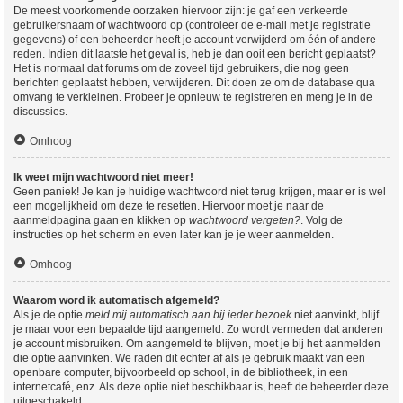
De meest voorkomende oorzaken hiervoor zijn: je gaf een verkeerde
gebruikersnaam of wachtwoord op (controleer de e-mail met je registratie
gegevens) of een beheerder heeft je account verwijderd om één of andere
reden. Indien dit laatste het geval is, heb je dan ooit een bericht geplaatst?
Het is normaal dat forums om de zoveel tijd gebruikers, die nog geen
berichten geplaatst hebben, verwijderen. Dit doen ze om de database qua
omvang te verkleinen. Probeer je opnieuw te registreren en meng je in de
discussies.
Omhoog
Ik weet mijn wachtwoord niet meer!
Geen paniek! Je kan je huidige wachtwoord niet terug krijgen, maar er is wel
een mogelijkheid om deze te resetten. Hiervoor moet je naar de
aanmeldpagina gaan en klikken op
wachtwoord vergeten?
. Volg de
instructies op het scherm en even later kan je je weer aanmelden.
Omhoog
Waarom word ik automatisch afgemeld?
Als je de optie
meld mij automatisch aan bij ieder bezoek
niet aanvinkt, blijf
je maar voor een bepaalde tijd aangemeld. Zo wordt vermeden dat anderen
je account misbruiken. Om aangemeld te blijven, moet je bij het aanmelden
die optie aanvinken. We raden dit echter af als je gebruik maakt van een
openbare computer, bijvoorbeeld op school, in de bibliotheek, in een
internetcafé, enz. Als deze optie niet beschikbaar is, heeft de beheerder deze
uitgeschakeld.