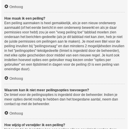
Omhoog
Hoe maak ik een peiling?
Een peiling aanmaken is heel gemakkelijk, als je een nieuw onderwerp
aanmaakt (of het eerste bericht in een onderwerp bewerkt en als je daar
permissies voor hebt) zou je een "voeg peiling toe" tabblad moeten zien
onderaan het berichten-gedeelte (als je dit tabblad niet kan zien, heb je niet
de juiste permissies om peilingen aan te maken). Je moet een titel voor de
peiling invullen bij "peilingsvraag" en dan minstens 2 mogelijkheden invullen
in het "peilingopties"-tekstgedeelte (limiet is ingesteld door de beheerder),
met elke optie gescheiden door middel van een nieuwe regel. Je kunt ook
instellen hoeveel opties een gebruiker mag kiezen onder "opties per
gebruiker" en een tijdslimiet in dagen voor de peiling (0 is een peiling van
oneindige duur).
Omhoog
Waarom kan ik niet meer peilingsopties toevoegen?
De limiet voor de peilingsopties is ingesteld door de beheerder. Indien je
meer opties denkt nodig te hebben dan het toegestane aantal, neem dan
contact op met de beheerder.
Omhoog
Hoe wijzig of verwijder ik een peiling?