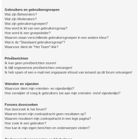
Gebruikers en gebruikersgroepen
Wat zijn Beheerders?
Wat zijn Moderators?
Wat zijn gebruikersgroepen?
Hoe word ik lid van een gebruikersgroep?
Hoe word ik een groepsleider?
Waarom staan verschillende gebruikersgroepen in een andere kleur?
Wat is de "Standaard gebruikersgroep"?
Waarvoor dient de "Het Team"-link?
Privéberichten
Ik kan geen privéberichten sturen!
Ik blijf ongewenste privéberichten ontvangen!
Ik heb spam of een e-mail met ongepaste inhoud van iemand op dit forum ontvangen!
Vrienden en vijanden
Waarvoor dient mijn vrienden- en vijandenlijst?
Hoe verwijder of voeg ik gebruikers toe aan mijn vrienden- en/of vijandenlijst?
Forums doorzoeken
Hoe doorzoek ik het forum?
Waarom levert mijn zoekopdracht geen resultaten op?
Waarom resulteert mijn zoekopdracht in een lege pagina?
Hoe zoek ik een gebruiker?
Hoe kan ik mijn eigen berichten en onderwerpen vinden?