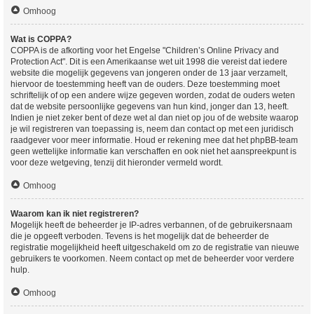
Omhoog
Wat is COPPA?
COPPA is de afkorting voor het Engelse "Children’s Online Privacy and
Protection Act". Dit is een Amerikaanse wet uit 1998 die vereist dat iedere
website die mogelijk gegevens van jongeren onder de 13 jaar verzamelt,
hiervoor de toestemming heeft van de ouders. Deze toestemming moet
schriftelijk of op een andere wijze gegeven worden, zodat de ouders weten
dat de website persoonlijke gegevens van hun kind, jonger dan 13, heeft.
Indien je niet zeker bent of deze wet al dan niet op jou of de website waarop
je wil registreren van toepassing is, neem dan contact op met een juridisch
raadgever voor meer informatie. Houd er rekening mee dat het phpBB-team
geen wettelijke informatie kan verschaffen en ook niet het aanspreekpunt is
voor deze wetgeving, tenzij dit hieronder vermeld wordt.
Omhoog
Waarom kan ik niet registreren?
Mogelijk heeft de beheerder je IP-adres verbannen, of de gebruikersnaam
die je opgeeft verboden. Tevens is het mogelijk dat de beheerder de
registratie mogelijkheid heeft uitgeschakeld om zo de registratie van nieuwe
gebruikers te voorkomen. Neem contact op met de beheerder voor verdere
hulp.
Omhoog