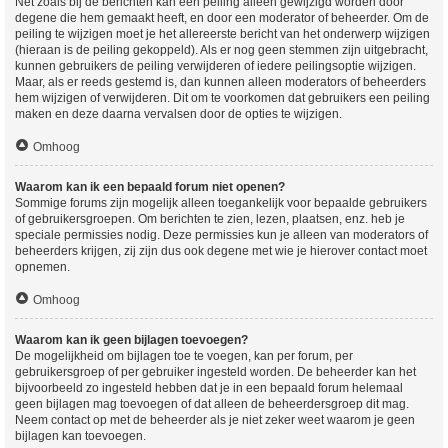
Net zoals bij de berichten kan een peiling alleen gewijzigd worden door
degene die hem gemaakt heeft, en door een moderator of beheerder. Om de
peiling te wijzigen moet je het allereerste bericht van het onderwerp wijzigen
(hieraan is de peiling gekoppeld). Als er nog geen stemmen zijn uitgebracht,
kunnen gebruikers de peiling verwijderen of iedere peilingsoptie wijzigen.
Maar, als er reeds gestemd is, dan kunnen alleen moderators of beheerders
hem wijzigen of verwijderen. Dit om te voorkomen dat gebruikers een peiling
maken en deze daarna vervalsen door de opties te wijzigen.
Omhoog
Waarom kan ik een bepaald forum niet openen?
Sommige forums zijn mogelijk alleen toegankelijk voor bepaalde gebruikers
of gebruikersgroepen. Om berichten te zien, lezen, plaatsen, enz. heb je
speciale permissies nodig. Deze permissies kun je alleen van moderators of
beheerders krijgen, zij zijn dus ook degene met wie je hierover contact moet
opnemen.
Omhoog
Waarom kan ik geen bijlagen toevoegen?
De mogelijkheid om bijlagen toe te voegen, kan per forum, per
gebruikersgroep of per gebruiker ingesteld worden. De beheerder kan het
bijvoorbeeld zo ingesteld hebben dat je in een bepaald forum helemaal
geen bijlagen mag toevoegen of dat alleen de beheerdersgroep dit mag.
Neem contact op met de beheerder als je niet zeker weet waarom je geen
bijlagen kan toevoegen.