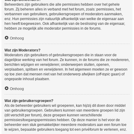
Beheerders zijn gebruikers die alle permissies hebben over het gehele
forum. Zij beheren alles in verband met het forum, zoals: permissies, het
verbannen van gebruikers, gebruikersgroepen of moderators aanmaken,
enz. Hun permissies zijn natuurlijk afhankelijk van welke de eigenaar aan
hen heeft toegewezen. Ook afhankelijk van de beslissing van de eigenaar,
hebben ze mogelijk alle moderator permissies in de forums.
Omhoog
Wat zijn Moderators?
Moderators zijn gebruikers of gebruikersgroepen die in staan voor de
dagelijkse werking van het forum. Ze kunnen, in de forums die ze modereren,
berichten wijzigen en verwijderen; onderwerpen sluiten, openen,
verplaatsen, splitsen en verwijderen. In het algemeen moeten ze er gewoon
op toe zien dat mensen niet van het onderwerp afwijken (
off-topic
gaan) of
ongepaste inhoud plaatsen.
Omhoog
Wat zijn gebruikersgroepen?
Als de beheerder gebruikers wil groeperen, kan hij/zij dit doen door middel
van gebruikersgroepen. Gebruikers kunnen van meerdere groepen lid zijn
(dit verschilt per forum), deze groepen kunnen verschillende
permissies/toegangspermissies hebben. Op deze manier is het voor de
beheerder een stuk gemakkelijker meerdere moderators aan een forum toe
te wijzen, bepaalde gebruikers toegang tot een privéforum te verlenen, enz.