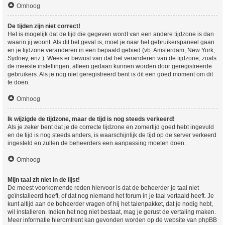
Omhoog
De tijden zijn niet correct!
Het is mogelijk dat de tijd die gegeven wordt van een andere tijdzone is dan
waarin jij woont. Als dit het geval is, moet je naar het gebruikerspaneel gaan
en je tijdzone veranderen in een bepaald gebied (vb: Amsterdam, New York,
Sydney, enz.). Wees er bewust van dat het veranderen van de tijdzone, zoals
de meeste instellingen, alleen gedaan kunnen worden door geregistreerde
gebruikers. Als je nog niet geregistreerd bent is dit een goed moment om dit
te doen.
Omhoog
Ik wijzigde de tijdzone, maar de tijd is nog steeds verkeerd!
Als je zeker bent dat je de correcte tijdzone en zomertijd goed hebt ingevuld
en de tijd is nog steeds anders, is waarschijnlijk de tijd op de server verkeerd
ingesteld en zullen de beheerders een aanpassing moeten doen.
Omhoog
Mijn taal zit niet in de lijst!
De meest voorkomende reden hiervoor is dat de beheerder je taal niet
geïnstalleerd heeft, of dat nog niemand het forum in je taal vertaald heeft. Je
kunt altijd aan de beheerder vragen of hij het talenpakket, dat je nodig hebt,
wil installeren. Indien het nog niet bestaat, mag je gerust de vertaling maken.
Meer informatie hieromtrent kan gevonden worden op de website van phpBB