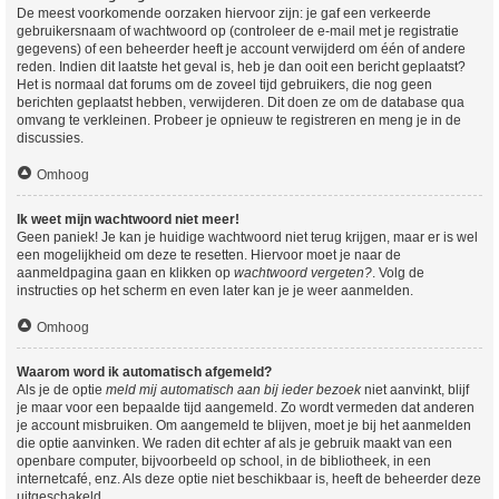
De meest voorkomende oorzaken hiervoor zijn: je gaf een verkeerde
gebruikersnaam of wachtwoord op (controleer de e-mail met je registratie
gegevens) of een beheerder heeft je account verwijderd om één of andere
reden. Indien dit laatste het geval is, heb je dan ooit een bericht geplaatst?
Het is normaal dat forums om de zoveel tijd gebruikers, die nog geen
berichten geplaatst hebben, verwijderen. Dit doen ze om de database qua
omvang te verkleinen. Probeer je opnieuw te registreren en meng je in de
discussies.
Omhoog
Ik weet mijn wachtwoord niet meer!
Geen paniek! Je kan je huidige wachtwoord niet terug krijgen, maar er is wel
een mogelijkheid om deze te resetten. Hiervoor moet je naar de
aanmeldpagina gaan en klikken op
wachtwoord vergeten?
. Volg de
instructies op het scherm en even later kan je je weer aanmelden.
Omhoog
Waarom word ik automatisch afgemeld?
Als je de optie
meld mij automatisch aan bij ieder bezoek
niet aanvinkt, blijf
je maar voor een bepaalde tijd aangemeld. Zo wordt vermeden dat anderen
je account misbruiken. Om aangemeld te blijven, moet je bij het aanmelden
die optie aanvinken. We raden dit echter af als je gebruik maakt van een
openbare computer, bijvoorbeeld op school, in de bibliotheek, in een
internetcafé, enz. Als deze optie niet beschikbaar is, heeft de beheerder deze
uitgeschakeld.