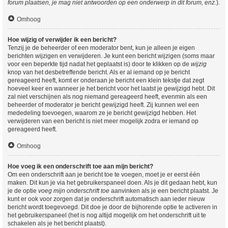
forum plaatsen, je mag niet antwoorden op een onderwerp in dit forum, enz.
).
Omhoog
Hoe wijzig of verwijder ik een bericht?
Tenzij je de beheerder of een moderator bent, kun je alleen je eigen
berichten wijzigen en verwijderen. Je kunt een bericht wijzigen (soms maar
voor een beperkte tijd nadat het geplaatst is) door te klikken op de
wijzig
knop van het desbetreffende bericht. Als er al iemand op je bericht
gereageerd heeft, komt er onderaan je bericht een klein tekstje dat zegt
hoeveel keer en wanneer je het bericht voor het laatst je gewijzigd hebt. Dit
zal niet verschijnen als nog niemand gereageerd heeft, evenmin als een
beheerder of moderator je bericht gewijzigd heeft. Zij kunnen wel een
mededeling toevoegen, waarom ze je bericht gewijzigd hebben. Het
verwijderen van een bericht is niet meer mogelijk zodra er iemand op
gereageerd heeft.
Omhoog
Hoe voeg ik een onderschrift toe aan mijn bericht?
Om een onderschrift aan je bericht toe te voegen, moet je er eerst één
maken. Dit kun je via het gebruikerspaneel doen. Als je dit gedaan hebt, kun
je de optie
voeg mijn onderschrift toe
aanvinken als je een bericht plaatst. Je
kunt er ook voor zorgen dat je onderschrift automatisch aan ieder nieuw
bericht wordt toegevoegd. Dit doe je door de bijhorende optie te activeren in
het gebruikerspaneel (het is nog altijd mogelijk om het onderschrift uit te
schakelen als je het bericht plaatst).