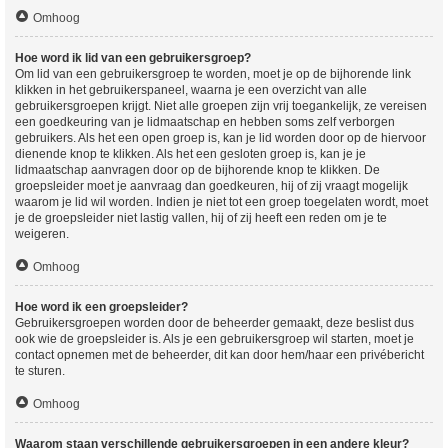
Omhoog
Hoe word ik lid van een gebruikersgroep?
Om lid van een gebruikersgroep te worden, moet je op de bijhorende link
klikken in het gebruikerspaneel, waarna je een overzicht van alle
gebruikersgroepen krijgt. Niet alle groepen zijn vrij toegankelijk, ze vereisen
een goedkeuring van je lidmaatschap en hebben soms zelf verborgen
gebruikers. Als het een open groep is, kan je lid worden door op de hiervoor
dienende knop te klikken. Als het een gesloten groep is, kan je je
lidmaatschap aanvragen door op de bijhorende knop te klikken. De
groepsleider moet je aanvraag dan goedkeuren, hij of zij vraagt mogelijk
waarom je lid wil worden. Indien je niet tot een groep toegelaten wordt, moet
je de groepsleider niet lastig vallen, hij of zij heeft een reden om je te
weigeren.
Omhoog
Hoe word ik een groepsleider?
Gebruikersgroepen worden door de beheerder gemaakt, deze beslist dus
ook wie de groepsleider is. Als je een gebruikersgroep wil starten, moet je
contact opnemen met de beheerder, dit kan door hem/haar een privébericht
te sturen.
Omhoog
Waarom staan verschillende gebruikersgroepen in een andere kleur?