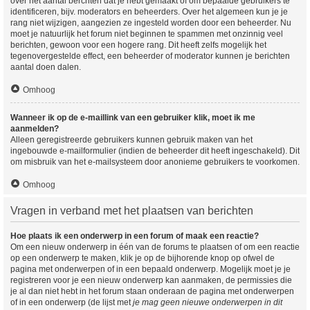
over het aantal berchten dat je hebt gemaakt of om bepaalde gebruikers te
identificeren, bijv. moderators en beheerders. Over het algemeen kun je je
rang niet wijzigen, aangezien ze ingesteld worden door een beheerder. Nu
moet je natuurlijk het forum niet beginnen te spammen met onzinnig veel
berichten, gewoon voor een hogere rang. Dit heeft zelfs mogelijk het
tegenovergestelde effect, een beheerder of moderator kunnen je berichten
aantal doen dalen.
Omhoog
Wanneer ik op de e-maillink van een gebruiker klik, moet ik me
aanmelden?
Alleen geregistreerde gebruikers kunnen gebruik maken van het
ingebouwde e-mailformulier (indien de beheerder dit heeft ingeschakeld). Dit
om misbruik van het e-mailsysteem door anonieme gebruikers te voorkomen.
Omhoog
Vragen in verband met het plaatsen van berichten
Hoe plaats ik een onderwerp in een forum of maak een reactie?
Om een nieuw onderwerp in één van de forums te plaatsen of om een reactie
op een onderwerp te maken, klik je op de bijhorende knop op ofwel de
pagina met onderwerpen of in een bepaald onderwerp. Mogelijk moet je je
registreren voor je een nieuw onderwerp kan aanmaken, de permissies die
je al dan niet hebt in het forum staan onderaan de pagina met onderwerpen
of in een onderwerp (de lijst met
je mag geen nieuwe onderwerpen in dit