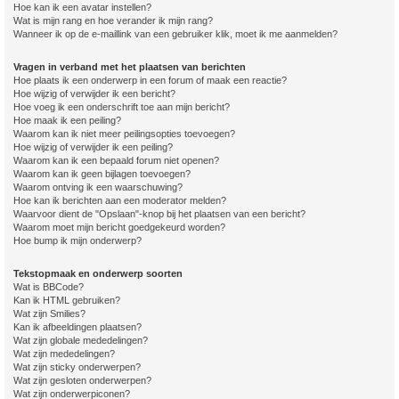
Hoe kan ik een avatar instellen?
Wat is mijn rang en hoe verander ik mijn rang?
Wanneer ik op de e-maillink van een gebruiker klik, moet ik me aanmelden?
Vragen in verband met het plaatsen van berichten
Hoe plaats ik een onderwerp in een forum of maak een reactie?
Hoe wijzig of verwijder ik een bericht?
Hoe voeg ik een onderschrift toe aan mijn bericht?
Hoe maak ik een peiling?
Waarom kan ik niet meer peilingsopties toevoegen?
Hoe wijzig of verwijder ik een peiling?
Waarom kan ik een bepaald forum niet openen?
Waarom kan ik geen bijlagen toevoegen?
Waarom ontving ik een waarschuwing?
Hoe kan ik berichten aan een moderator melden?
Waarvoor dient de "Opslaan"-knop bij het plaatsen van een bericht?
Waarom moet mijn bericht goedgekeurd worden?
Hoe bump ik mijn onderwerp?
Tekstopmaak en onderwerp soorten
Wat is BBCode?
Kan ik HTML gebruiken?
Wat zijn Smilies?
Kan ik afbeeldingen plaatsen?
Wat zijn globale mededelingen?
Wat zijn mededelingen?
Wat zijn sticky onderwerpen?
Wat zijn gesloten onderwerpen?
Wat zijn onderwerpiconen?