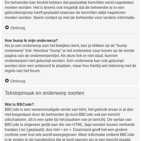
De beheerder kan beslist hebben dat geplaatste berichten eerst nagekeken
moeten worden. Het is tevens ook mogelijk dat de beheerder je in een
gebruikersgroep heeft geplaatst waarvan de berichten altijd nagelezen
moeten worden. Neem contact op met de beheerder voor verdere informatie.
Omhoog
Hoe bump ik mijn onderwerp?
Als je een onderwerp aan het bekijken bent, kan je klikken op de "bump
onderwerp" link. Hierdoor "bump" je het onderwerp naar boven op de eerste
pagina van de onderwerpenlijst. Als deze link er niet staat, kunnen
onderwerpen niet gebumpt worden. Een onderwerp kan ook gebumpt
worden door een antwoord te plaatsen, maar hou hierbij wel rekening met de
regels van het forum.
Omhoog
Tekstopmaak en onderwerp soorten
Wat is BBCode?
BBCode is een vereenvoudigde versie van html, het gebruik ervan is al dan
niet toegestaan door de beheerder (je kunt BBCode ook per bericht
uitschakelen, dit is een optie bij het plaatsen van je bericht). De syntax van
BBCode is ongeveer gelijk aan die van HTML, tags worden tussen vierkante
haakjes [ en ] geplaatst, dus niet < en >. Daarnaast geeft het een grotere
controle over hoe iets wordt weergegeven. Meer informatie omtrent BBCode
is te vinden in de handleiding die je kunt openen als je een bericht plaatst.