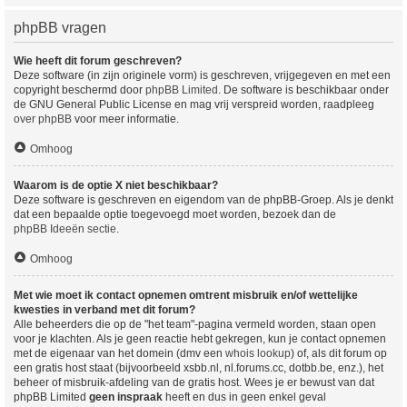
phpBB vragen
Wie heeft dit forum geschreven?
Deze software (in zijn originele vorm) is geschreven, vrijgegeven en met een
copyright beschermd door
phpBB Limited
. De software is beschikbaar onder
de GNU General Public License en mag vrij verspreid worden, raadpleeg
over phpBB
voor meer informatie.
Omhoog
Waarom is de optie X niet beschikbaar?
Deze software is geschreven en eigendom van de phpBB-Groep. Als je denkt
dat een bepaalde optie toegevoegd moet worden, bezoek dan de
phpBB Ideeën sectie
.
Omhoog
Met wie moet ik contact opnemen omtrent misbruik en/of wettelijke
kwesties in verband met dit forum?
Alle beheerders die op de "het team"-pagina vermeld worden, staan open
voor je klachten. Als je geen reactie hebt gekregen, kun je contact opnemen
met de eigenaar van het domein (dmv een
whois lookup
) of, als dit forum op
een gratis host staat (bijvoorbeeld xsbb.nl, nl.forums.cc, dotbb.be, enz.), het
beheer of misbruik-afdeling van de gratis host. Wees je er bewust van dat
phpBB Limited
geen inspraak
heeft en dus in geen enkel geval