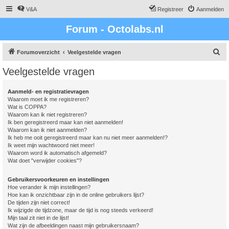
V&A
Registreer
Aanmelden
Forum - Octolabs.nl
Z
Forumoverzicht
Veelgestelde vragen
o
Veelgestelde vragen
e
k
Aanmeld- en registratievragen
Waarom moet ik me registreren?
Wat is COPPA?
Waarom kan ik niet registreren?
Ik ben geregistreerd maar kan niet aanmelden!
Waarom kan ik niet aanmelden?
Ik heb me ooit geregistreerd maar kan nu niet meer aanmelden!?
Ik weet mijn wachtwoord niet meer!
Waarom word ik automatisch afgemeld?
Wat doet "verwijder cookies"?
Gebruikersvoorkeuren en instellingen
Hoe verander ik mijn instellingen?
Hoe kan ik onzichtbaar zijn in de online gebruikers lijst?
De tijden zijn niet correct!
Ik wijzigde de tijdzone, maar de tijd is nog steeds verkeerd!
Mijn taal zit niet in de lijst!
Wat zijn de afbeeldingen naast mijn gebruikersnaam?