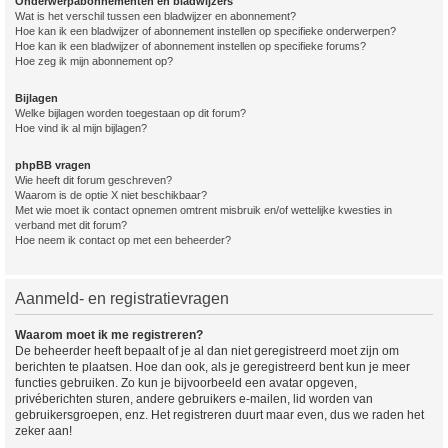
Onderwerpabonnementen en bladwijzers
Wat is het verschil tussen een bladwijzer en abonnement?
Hoe kan ik een bladwijzer of abonnement instellen op specifieke onderwerpen?
Hoe kan ik een bladwijzer of abonnement instellen op specifieke forums?
Hoe zeg ik mijn abonnement op?
Bijlagen
Welke bijlagen worden toegestaan op dit forum?
Hoe vind ik al mijn bijlagen?
phpBB vragen
Wie heeft dit forum geschreven?
Waarom is de optie X niet beschikbaar?
Met wie moet ik contact opnemen omtrent misbruik en/of wettelijke kwesties in
verband met dit forum?
Hoe neem ik contact op met een beheerder?
Aanmeld- en registratievragen
Waarom moet ik me registreren?
De beheerder heeft bepaalt of je al dan niet geregistreerd moet zijn om
berichten te plaatsen. Hoe dan ook, als je geregistreerd bent kun je meer
functies gebruiken. Zo kun je bijvoorbeeld een avatar opgeven,
privéberichten sturen, andere gebruikers e-mailen, lid worden van
gebruikersgroepen, enz. Het registreren duurt maar even, dus we raden het
zeker aan!