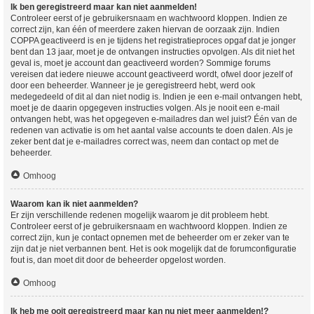
Ik ben geregistreerd maar kan niet aanmelden!
Controleer eerst of je gebruikersnaam en wachtwoord kloppen. Indien ze
correct zijn, kan één of meerdere zaken hiervan de oorzaak zijn. Indien
COPPA geactiveerd is en je tijdens het registratieproces opgaf dat je jonger
bent dan 13 jaar, moet je de ontvangen instructies opvolgen. Als dit niet het
geval is, moet je account dan geactiveerd worden? Sommige forums
vereisen dat iedere nieuwe account geactiveerd wordt, ofwel door jezelf of
door een beheerder. Wanneer je je geregistreerd hebt, werd ook
medegedeeld of dit al dan niet nodig is. Indien je een e-mail ontvangen hebt,
moet je de daarin opgegeven instructies volgen. Als je nooit een e-mail
ontvangen hebt, was het opgegeven e-mailadres dan wel juist? Één van de
redenen van activatie is om het aantal valse accounts te doen dalen. Als je
zeker bent dat je e-mailadres correct was, neem dan contact op met de
beheerder.
Omhoog
Waarom kan ik niet aanmelden?
Er zijn verschillende redenen mogelijk waarom je dit probleem hebt.
Controleer eerst of je gebruikersnaam en wachtwoord kloppen. Indien ze
correct zijn, kun je contact opnemen met de beheerder om er zeker van te
zijn dat je niet verbannen bent. Het is ook mogelijk dat de forumconfiguratie
fout is, dan moet dit door de beheerder opgelost worden.
Omhoog
Ik heb me ooit geregistreerd maar kan nu niet meer aanmelden!?