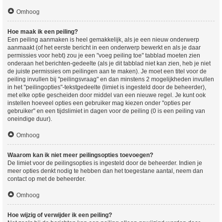
Omhoog
Hoe maak ik een peiling?
Een peiling aanmaken is heel gemakkelijk, als je een nieuw onderwerp
aanmaakt (of het eerste bericht in een onderwerp bewerkt en als je daar
permissies voor hebt) zou je een "voeg peiling toe" tabblad moeten zien
onderaan het berichten-gedeelte (als je dit tabblad niet kan zien, heb je niet
de juiste permissies om peilingen aan te maken). Je moet een titel voor de
peiling invullen bij "peilingsvraag" en dan minstens 2 mogelijkheden invullen
in het "peilingopties"-tekstgedeelte (limiet is ingesteld door de beheerder),
met elke optie gescheiden door middel van een nieuwe regel. Je kunt ook
instellen hoeveel opties een gebruiker mag kiezen onder "opties per
gebruiker" en een tijdslimiet in dagen voor de peiling (0 is een peiling van
oneindige duur).
Omhoog
Waarom kan ik niet meer peilingsopties toevoegen?
De limiet voor de peilingsopties is ingesteld door de beheerder. Indien je
meer opties denkt nodig te hebben dan het toegestane aantal, neem dan
contact op met de beheerder.
Omhoog
Hoe wijzig of verwijder ik een peiling?