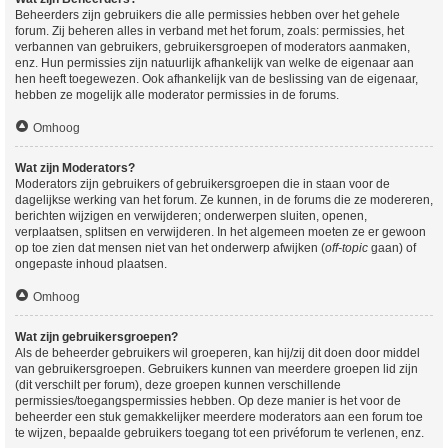
Beheerders zijn gebruikers die alle permissies hebben over het gehele
forum. Zij beheren alles in verband met het forum, zoals: permissies, het
verbannen van gebruikers, gebruikersgroepen of moderators aanmaken,
enz. Hun permissies zijn natuurlijk afhankelijk van welke de eigenaar aan
hen heeft toegewezen. Ook afhankelijk van de beslissing van de eigenaar,
hebben ze mogelijk alle moderator permissies in de forums.
Omhoog
Wat zijn Moderators?
Moderators zijn gebruikers of gebruikersgroepen die in staan voor de
dagelijkse werking van het forum. Ze kunnen, in de forums die ze modereren,
berichten wijzigen en verwijderen; onderwerpen sluiten, openen,
verplaatsen, splitsen en verwijderen. In het algemeen moeten ze er gewoon
op toe zien dat mensen niet van het onderwerp afwijken (
off-topic
gaan) of
ongepaste inhoud plaatsen.
Omhoog
Wat zijn gebruikersgroepen?
Als de beheerder gebruikers wil groeperen, kan hij/zij dit doen door middel
van gebruikersgroepen. Gebruikers kunnen van meerdere groepen lid zijn
(dit verschilt per forum), deze groepen kunnen verschillende
permissies/toegangspermissies hebben. Op deze manier is het voor de
beheerder een stuk gemakkelijker meerdere moderators aan een forum toe
te wijzen, bepaalde gebruikers toegang tot een privéforum te verlenen, enz.