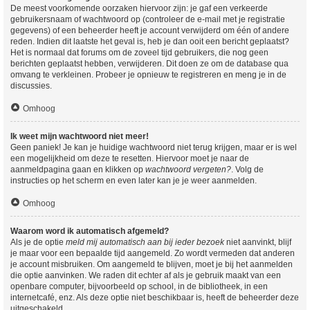
De meest voorkomende oorzaken hiervoor zijn: je gaf een verkeerde
gebruikersnaam of wachtwoord op (controleer de e-mail met je registratie
gegevens) of een beheerder heeft je account verwijderd om één of andere
reden. Indien dit laatste het geval is, heb je dan ooit een bericht geplaatst?
Het is normaal dat forums om de zoveel tijd gebruikers, die nog geen
berichten geplaatst hebben, verwijderen. Dit doen ze om de database qua
omvang te verkleinen. Probeer je opnieuw te registreren en meng je in de
discussies.
Omhoog
Ik weet mijn wachtwoord niet meer!
Geen paniek! Je kan je huidige wachtwoord niet terug krijgen, maar er is wel
een mogelijkheid om deze te resetten. Hiervoor moet je naar de
aanmeldpagina gaan en klikken op
wachtwoord vergeten?
. Volg de
instructies op het scherm en even later kan je je weer aanmelden.
Omhoog
Waarom word ik automatisch afgemeld?
Als je de optie
meld mij automatisch aan bij ieder bezoek
niet aanvinkt, blijf
je maar voor een bepaalde tijd aangemeld. Zo wordt vermeden dat anderen
je account misbruiken. Om aangemeld te blijven, moet je bij het aanmelden
die optie aanvinken. We raden dit echter af als je gebruik maakt van een
openbare computer, bijvoorbeeld op school, in de bibliotheek, in een
internetcafé, enz. Als deze optie niet beschikbaar is, heeft de beheerder deze
uitgeschakeld.