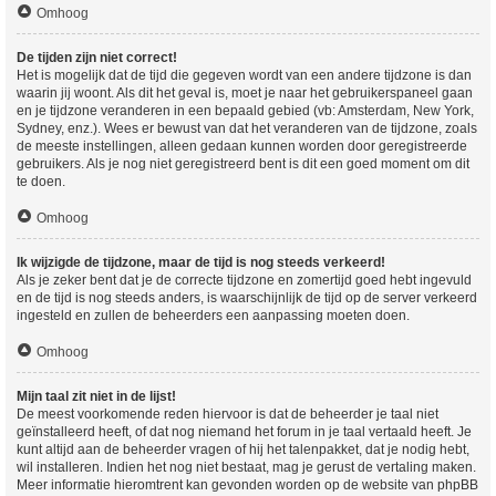
Omhoog
De tijden zijn niet correct!
Het is mogelijk dat de tijd die gegeven wordt van een andere tijdzone is dan
waarin jij woont. Als dit het geval is, moet je naar het gebruikerspaneel gaan
en je tijdzone veranderen in een bepaald gebied (vb: Amsterdam, New York,
Sydney, enz.). Wees er bewust van dat het veranderen van de tijdzone, zoals
de meeste instellingen, alleen gedaan kunnen worden door geregistreerde
gebruikers. Als je nog niet geregistreerd bent is dit een goed moment om dit
te doen.
Omhoog
Ik wijzigde de tijdzone, maar de tijd is nog steeds verkeerd!
Als je zeker bent dat je de correcte tijdzone en zomertijd goed hebt ingevuld
en de tijd is nog steeds anders, is waarschijnlijk de tijd op de server verkeerd
ingesteld en zullen de beheerders een aanpassing moeten doen.
Omhoog
Mijn taal zit niet in de lijst!
De meest voorkomende reden hiervoor is dat de beheerder je taal niet
geïnstalleerd heeft, of dat nog niemand het forum in je taal vertaald heeft. Je
kunt altijd aan de beheerder vragen of hij het talenpakket, dat je nodig hebt,
wil installeren. Indien het nog niet bestaat, mag je gerust de vertaling maken.
Meer informatie hieromtrent kan gevonden worden op de website van phpBB