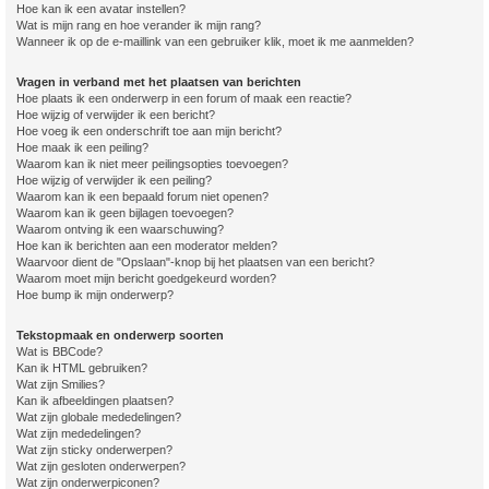
Hoe kan ik een avatar instellen?
Wat is mijn rang en hoe verander ik mijn rang?
Wanneer ik op de e-maillink van een gebruiker klik, moet ik me aanmelden?
Vragen in verband met het plaatsen van berichten
Hoe plaats ik een onderwerp in een forum of maak een reactie?
Hoe wijzig of verwijder ik een bericht?
Hoe voeg ik een onderschrift toe aan mijn bericht?
Hoe maak ik een peiling?
Waarom kan ik niet meer peilingsopties toevoegen?
Hoe wijzig of verwijder ik een peiling?
Waarom kan ik een bepaald forum niet openen?
Waarom kan ik geen bijlagen toevoegen?
Waarom ontving ik een waarschuwing?
Hoe kan ik berichten aan een moderator melden?
Waarvoor dient de "Opslaan"-knop bij het plaatsen van een bericht?
Waarom moet mijn bericht goedgekeurd worden?
Hoe bump ik mijn onderwerp?
Tekstopmaak en onderwerp soorten
Wat is BBCode?
Kan ik HTML gebruiken?
Wat zijn Smilies?
Kan ik afbeeldingen plaatsen?
Wat zijn globale mededelingen?
Wat zijn mededelingen?
Wat zijn sticky onderwerpen?
Wat zijn gesloten onderwerpen?
Wat zijn onderwerpiconen?