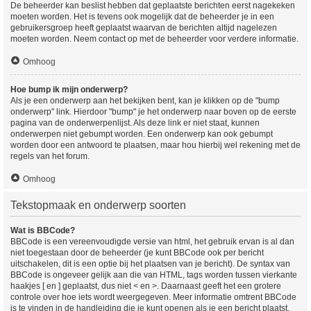
De beheerder kan beslist hebben dat geplaatste berichten eerst nagekeken
moeten worden. Het is tevens ook mogelijk dat de beheerder je in een
gebruikersgroep heeft geplaatst waarvan de berichten altijd nagelezen
moeten worden. Neem contact op met de beheerder voor verdere informatie.
Omhoog
Hoe bump ik mijn onderwerp?
Als je een onderwerp aan het bekijken bent, kan je klikken op de "bump
onderwerp" link. Hierdoor "bump" je het onderwerp naar boven op de eerste
pagina van de onderwerpenlijst. Als deze link er niet staat, kunnen
onderwerpen niet gebumpt worden. Een onderwerp kan ook gebumpt
worden door een antwoord te plaatsen, maar hou hierbij wel rekening met de
regels van het forum.
Omhoog
Tekstopmaak en onderwerp soorten
Wat is BBCode?
BBCode is een vereenvoudigde versie van html, het gebruik ervan is al dan
niet toegestaan door de beheerder (je kunt BBCode ook per bericht
uitschakelen, dit is een optie bij het plaatsen van je bericht). De syntax van
BBCode is ongeveer gelijk aan die van HTML, tags worden tussen vierkante
haakjes [ en ] geplaatst, dus niet < en >. Daarnaast geeft het een grotere
controle over hoe iets wordt weergegeven. Meer informatie omtrent BBCode
is te vinden in de handleiding die je kunt openen als je een bericht plaatst.