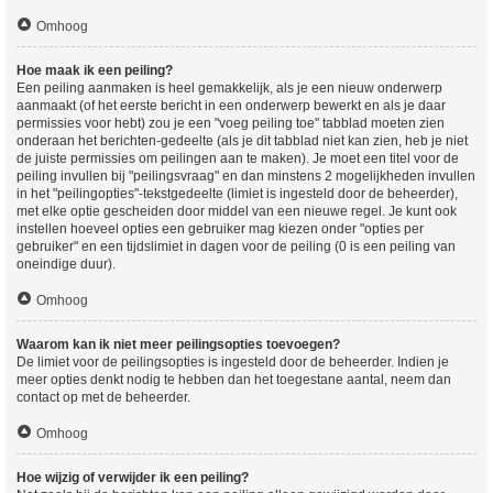
Omhoog
Hoe maak ik een peiling?
Een peiling aanmaken is heel gemakkelijk, als je een nieuw onderwerp
aanmaakt (of het eerste bericht in een onderwerp bewerkt en als je daar
permissies voor hebt) zou je een "voeg peiling toe" tabblad moeten zien
onderaan het berichten-gedeelte (als je dit tabblad niet kan zien, heb je niet
de juiste permissies om peilingen aan te maken). Je moet een titel voor de
peiling invullen bij "peilingsvraag" en dan minstens 2 mogelijkheden invullen
in het "peilingopties"-tekstgedeelte (limiet is ingesteld door de beheerder),
met elke optie gescheiden door middel van een nieuwe regel. Je kunt ook
instellen hoeveel opties een gebruiker mag kiezen onder "opties per
gebruiker" en een tijdslimiet in dagen voor de peiling (0 is een peiling van
oneindige duur).
Omhoog
Waarom kan ik niet meer peilingsopties toevoegen?
De limiet voor de peilingsopties is ingesteld door de beheerder. Indien je
meer opties denkt nodig te hebben dan het toegestane aantal, neem dan
contact op met de beheerder.
Omhoog
Hoe wijzig of verwijder ik een peiling?