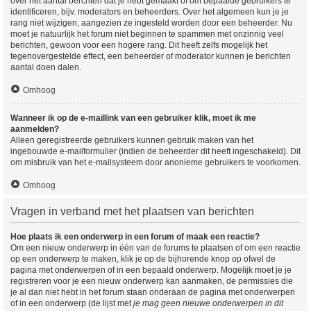
over het aantal berchten dat je hebt gemaakt of om bepaalde gebruikers te
identificeren, bijv. moderators en beheerders. Over het algemeen kun je je
rang niet wijzigen, aangezien ze ingesteld worden door een beheerder. Nu
moet je natuurlijk het forum niet beginnen te spammen met onzinnig veel
berichten, gewoon voor een hogere rang. Dit heeft zelfs mogelijk het
tegenovergestelde effect, een beheerder of moderator kunnen je berichten
aantal doen dalen.
Omhoog
Wanneer ik op de e-maillink van een gebruiker klik, moet ik me
aanmelden?
Alleen geregistreerde gebruikers kunnen gebruik maken van het
ingebouwde e-mailformulier (indien de beheerder dit heeft ingeschakeld). Dit
om misbruik van het e-mailsysteem door anonieme gebruikers te voorkomen.
Omhoog
Vragen in verband met het plaatsen van berichten
Hoe plaats ik een onderwerp in een forum of maak een reactie?
Om een nieuw onderwerp in één van de forums te plaatsen of om een reactie
op een onderwerp te maken, klik je op de bijhorende knop op ofwel de
pagina met onderwerpen of in een bepaald onderwerp. Mogelijk moet je je
registreren voor je een nieuw onderwerp kan aanmaken, de permissies die
je al dan niet hebt in het forum staan onderaan de pagina met onderwerpen
of in een onderwerp (de lijst met
je mag geen nieuwe onderwerpen in dit