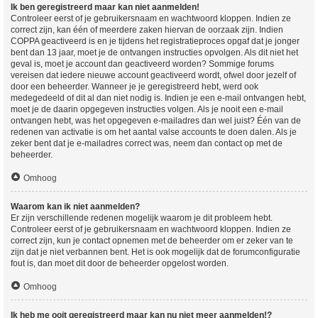
Ik ben geregistreerd maar kan niet aanmelden!
Controleer eerst of je gebruikersnaam en wachtwoord kloppen. Indien ze
correct zijn, kan één of meerdere zaken hiervan de oorzaak zijn. Indien
COPPA geactiveerd is en je tijdens het registratieproces opgaf dat je jonger
bent dan 13 jaar, moet je de ontvangen instructies opvolgen. Als dit niet het
geval is, moet je account dan geactiveerd worden? Sommige forums
vereisen dat iedere nieuwe account geactiveerd wordt, ofwel door jezelf of
door een beheerder. Wanneer je je geregistreerd hebt, werd ook
medegedeeld of dit al dan niet nodig is. Indien je een e-mail ontvangen hebt,
moet je de daarin opgegeven instructies volgen. Als je nooit een e-mail
ontvangen hebt, was het opgegeven e-mailadres dan wel juist? Één van de
redenen van activatie is om het aantal valse accounts te doen dalen. Als je
zeker bent dat je e-mailadres correct was, neem dan contact op met de
beheerder.
Omhoog
Waarom kan ik niet aanmelden?
Er zijn verschillende redenen mogelijk waarom je dit probleem hebt.
Controleer eerst of je gebruikersnaam en wachtwoord kloppen. Indien ze
correct zijn, kun je contact opnemen met de beheerder om er zeker van te
zijn dat je niet verbannen bent. Het is ook mogelijk dat de forumconfiguratie
fout is, dan moet dit door de beheerder opgelost worden.
Omhoog
Ik heb me ooit geregistreerd maar kan nu niet meer aanmelden!?