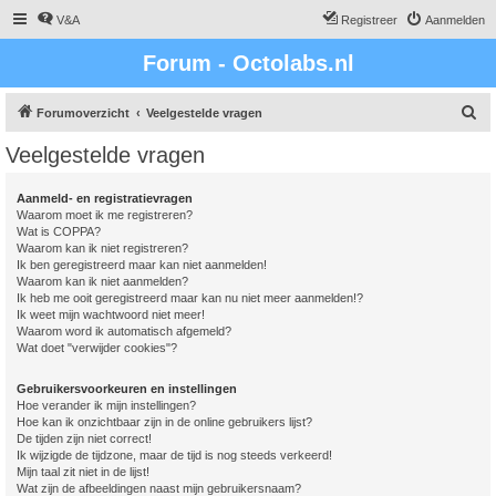
V&A
Registreer
Aanmelden
Forum - Octolabs.nl
Z
Forumoverzicht
Veelgestelde vragen
o
Veelgestelde vragen
e
k
Aanmeld- en registratievragen
Waarom moet ik me registreren?
Wat is COPPA?
Waarom kan ik niet registreren?
Ik ben geregistreerd maar kan niet aanmelden!
Waarom kan ik niet aanmelden?
Ik heb me ooit geregistreerd maar kan nu niet meer aanmelden!?
Ik weet mijn wachtwoord niet meer!
Waarom word ik automatisch afgemeld?
Wat doet "verwijder cookies"?
Gebruikersvoorkeuren en instellingen
Hoe verander ik mijn instellingen?
Hoe kan ik onzichtbaar zijn in de online gebruikers lijst?
De tijden zijn niet correct!
Ik wijzigde de tijdzone, maar de tijd is nog steeds verkeerd!
Mijn taal zit niet in de lijst!
Wat zijn de afbeeldingen naast mijn gebruikersnaam?