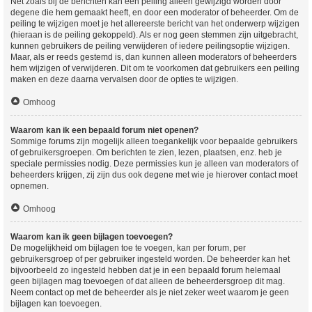
Net zoals bij de berichten kan een peiling alleen gewijzigd worden door
degene die hem gemaakt heeft, en door een moderator of beheerder. Om de
peiling te wijzigen moet je het allereerste bericht van het onderwerp wijzigen
(hieraan is de peiling gekoppeld). Als er nog geen stemmen zijn uitgebracht,
kunnen gebruikers de peiling verwijderen of iedere peilingsoptie wijzigen.
Maar, als er reeds gestemd is, dan kunnen alleen moderators of beheerders
hem wijzigen of verwijderen. Dit om te voorkomen dat gebruikers een peiling
maken en deze daarna vervalsen door de opties te wijzigen.
Omhoog
Waarom kan ik een bepaald forum niet openen?
Sommige forums zijn mogelijk alleen toegankelijk voor bepaalde gebruikers
of gebruikersgroepen. Om berichten te zien, lezen, plaatsen, enz. heb je
speciale permissies nodig. Deze permissies kun je alleen van moderators of
beheerders krijgen, zij zijn dus ook degene met wie je hierover contact moet
opnemen.
Omhoog
Waarom kan ik geen bijlagen toevoegen?
De mogelijkheid om bijlagen toe te voegen, kan per forum, per
gebruikersgroep of per gebruiker ingesteld worden. De beheerder kan het
bijvoorbeeld zo ingesteld hebben dat je in een bepaald forum helemaal
geen bijlagen mag toevoegen of dat alleen de beheerdersgroep dit mag.
Neem contact op met de beheerder als je niet zeker weet waarom je geen
bijlagen kan toevoegen.