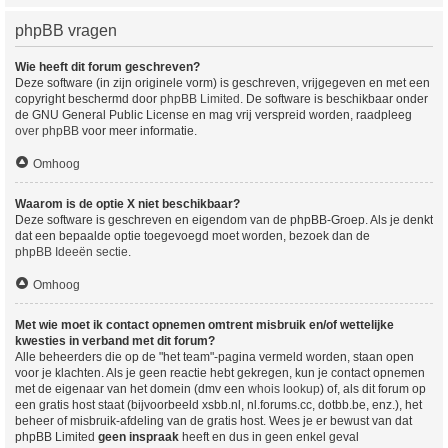
phpBB vragen
Wie heeft dit forum geschreven?
Deze software (in zijn originele vorm) is geschreven, vrijgegeven en met een
copyright beschermd door
phpBB Limited
. De software is beschikbaar onder
de GNU General Public License en mag vrij verspreid worden, raadpleeg
over phpBB
voor meer informatie.
Omhoog
Waarom is de optie X niet beschikbaar?
Deze software is geschreven en eigendom van de phpBB-Groep. Als je denkt
dat een bepaalde optie toegevoegd moet worden, bezoek dan de
phpBB Ideeën sectie
.
Omhoog
Met wie moet ik contact opnemen omtrent misbruik en/of wettelijke
kwesties in verband met dit forum?
Alle beheerders die op de "het team"-pagina vermeld worden, staan open
voor je klachten. Als je geen reactie hebt gekregen, kun je contact opnemen
met de eigenaar van het domein (dmv een
whois lookup
) of, als dit forum op
een gratis host staat (bijvoorbeeld xsbb.nl, nl.forums.cc, dotbb.be, enz.), het
beheer of misbruik-afdeling van de gratis host. Wees je er bewust van dat
phpBB Limited
geen inspraak
heeft en dus in geen enkel geval