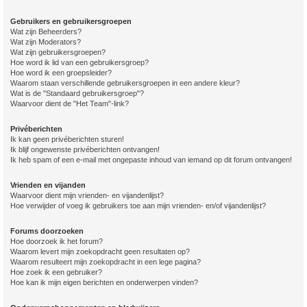
Gebruikers en gebruikersgroepen
Wat zijn Beheerders?
Wat zijn Moderators?
Wat zijn gebruikersgroepen?
Hoe word ik lid van een gebruikersgroep?
Hoe word ik een groepsleider?
Waarom staan verschillende gebruikersgroepen in een andere kleur?
Wat is de "Standaard gebruikersgroep"?
Waarvoor dient de "Het Team"-link?
Privéberichten
Ik kan geen privéberichten sturen!
Ik blijf ongewenste privéberichten ontvangen!
Ik heb spam of een e-mail met ongepaste inhoud van iemand op dit forum ontvangen!
Vrienden en vijanden
Waarvoor dient mijn vrienden- en vijandenlijst?
Hoe verwijder of voeg ik gebruikers toe aan mijn vrienden- en/of vijandenlijst?
Forums doorzoeken
Hoe doorzoek ik het forum?
Waarom levert mijn zoekopdracht geen resultaten op?
Waarom resulteert mijn zoekopdracht in een lege pagina?
Hoe zoek ik een gebruiker?
Hoe kan ik mijn eigen berichten en onderwerpen vinden?