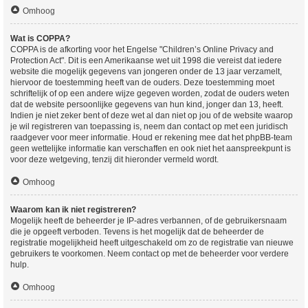
Omhoog
Wat is COPPA?
COPPA is de afkorting voor het Engelse "Children’s Online Privacy and
Protection Act". Dit is een Amerikaanse wet uit 1998 die vereist dat iedere
website die mogelijk gegevens van jongeren onder de 13 jaar verzamelt,
hiervoor de toestemming heeft van de ouders. Deze toestemming moet
schriftelijk of op een andere wijze gegeven worden, zodat de ouders weten
dat de website persoonlijke gegevens van hun kind, jonger dan 13, heeft.
Indien je niet zeker bent of deze wet al dan niet op jou of de website waarop
je wil registreren van toepassing is, neem dan contact op met een juridisch
raadgever voor meer informatie. Houd er rekening mee dat het phpBB-team
geen wettelijke informatie kan verschaffen en ook niet het aanspreekpunt is
voor deze wetgeving, tenzij dit hieronder vermeld wordt.
Omhoog
Waarom kan ik niet registreren?
Mogelijk heeft de beheerder je IP-adres verbannen, of de gebruikersnaam
die je opgeeft verboden. Tevens is het mogelijk dat de beheerder de
registratie mogelijkheid heeft uitgeschakeld om zo de registratie van nieuwe
gebruikers te voorkomen. Neem contact op met de beheerder voor verdere
hulp.
Omhoog