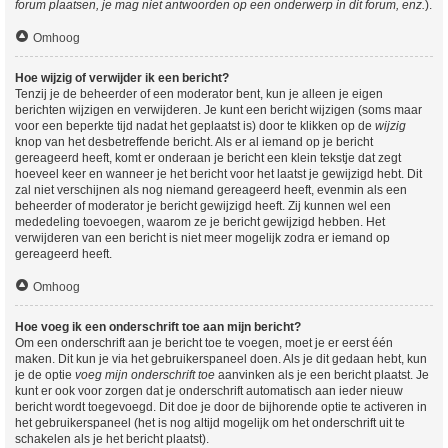
forum plaatsen, je mag niet antwoorden op een onderwerp in dit forum, enz.
).
Omhoog
Hoe wijzig of verwijder ik een bericht?
Tenzij je de beheerder of een moderator bent, kun je alleen je eigen
berichten wijzigen en verwijderen. Je kunt een bericht wijzigen (soms maar
voor een beperkte tijd nadat het geplaatst is) door te klikken op de
wijzig
knop van het desbetreffende bericht. Als er al iemand op je bericht
gereageerd heeft, komt er onderaan je bericht een klein tekstje dat zegt
hoeveel keer en wanneer je het bericht voor het laatst je gewijzigd hebt. Dit
zal niet verschijnen als nog niemand gereageerd heeft, evenmin als een
beheerder of moderator je bericht gewijzigd heeft. Zij kunnen wel een
mededeling toevoegen, waarom ze je bericht gewijzigd hebben. Het
verwijderen van een bericht is niet meer mogelijk zodra er iemand op
gereageerd heeft.
Omhoog
Hoe voeg ik een onderschrift toe aan mijn bericht?
Om een onderschrift aan je bericht toe te voegen, moet je er eerst één
maken. Dit kun je via het gebruikerspaneel doen. Als je dit gedaan hebt, kun
je de optie
voeg mijn onderschrift toe
aanvinken als je een bericht plaatst. Je
kunt er ook voor zorgen dat je onderschrift automatisch aan ieder nieuw
bericht wordt toegevoegd. Dit doe je door de bijhorende optie te activeren in
het gebruikerspaneel (het is nog altijd mogelijk om het onderschrift uit te
schakelen als je het bericht plaatst).