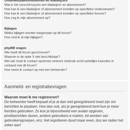
Onderwerpabonnementen en bladwijzers
Wat is het verschil tussen een bladwijzer en abonnement?
Hoe kan ik een bladwijzer of abonnement instellen op specifieke onderwerpen?
Hoe kan ik een bladwijzer of abonnement instellen op specifieke forums?
Hoe zeg ik mijn abonnement op?
Bijlagen
Welke bijlagen worden toegestaan op dit forum?
Hoe vind ik al mijn bijlagen?
phpBB vragen
Wie heeft dit forum geschreven?
Waarom is de optie X niet beschikbaar?
Met wie moet ik contact opnemen omtrent misbruik en/of wettelijke kwesties in
verband met dit forum?
Hoe neem ik contact op met een beheerder?
Aanmeld- en registratievragen
Waarom moet ik me registreren?
De beheerder heeft bepaalt of je al dan niet geregistreerd moet zijn om
berichten te plaatsen. Hoe dan ook, als je geregistreerd bent kun je meer
functies gebruiken. Zo kun je bijvoorbeeld een avatar opgeven,
privéberichten sturen, andere gebruikers e-mailen, lid worden van
gebruikersgroepen, enz. Het registreren duurt maar even, dus we raden het
zeker aan!