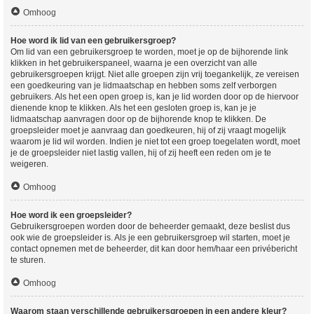
Omhoog
Hoe word ik lid van een gebruikersgroep?
Om lid van een gebruikersgroep te worden, moet je op de bijhorende link
klikken in het gebruikerspaneel, waarna je een overzicht van alle
gebruikersgroepen krijgt. Niet alle groepen zijn vrij toegankelijk, ze vereisen
een goedkeuring van je lidmaatschap en hebben soms zelf verborgen
gebruikers. Als het een open groep is, kan je lid worden door op de hiervoor
dienende knop te klikken. Als het een gesloten groep is, kan je je
lidmaatschap aanvragen door op de bijhorende knop te klikken. De
groepsleider moet je aanvraag dan goedkeuren, hij of zij vraagt mogelijk
waarom je lid wil worden. Indien je niet tot een groep toegelaten wordt, moet
je de groepsleider niet lastig vallen, hij of zij heeft een reden om je te
weigeren.
Omhoog
Hoe word ik een groepsleider?
Gebruikersgroepen worden door de beheerder gemaakt, deze beslist dus
ook wie de groepsleider is. Als je een gebruikersgroep wil starten, moet je
contact opnemen met de beheerder, dit kan door hem/haar een privébericht
te sturen.
Omhoog
Waarom staan verschillende gebruikersgroepen in een andere kleur?