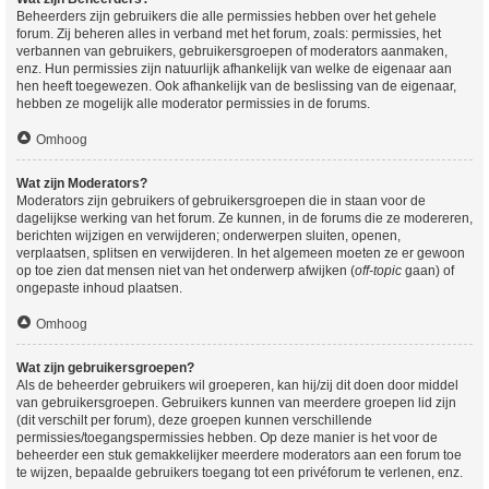
Beheerders zijn gebruikers die alle permissies hebben over het gehele
forum. Zij beheren alles in verband met het forum, zoals: permissies, het
verbannen van gebruikers, gebruikersgroepen of moderators aanmaken,
enz. Hun permissies zijn natuurlijk afhankelijk van welke de eigenaar aan
hen heeft toegewezen. Ook afhankelijk van de beslissing van de eigenaar,
hebben ze mogelijk alle moderator permissies in de forums.
Omhoog
Wat zijn Moderators?
Moderators zijn gebruikers of gebruikersgroepen die in staan voor de
dagelijkse werking van het forum. Ze kunnen, in de forums die ze modereren,
berichten wijzigen en verwijderen; onderwerpen sluiten, openen,
verplaatsen, splitsen en verwijderen. In het algemeen moeten ze er gewoon
op toe zien dat mensen niet van het onderwerp afwijken (
off-topic
gaan) of
ongepaste inhoud plaatsen.
Omhoog
Wat zijn gebruikersgroepen?
Als de beheerder gebruikers wil groeperen, kan hij/zij dit doen door middel
van gebruikersgroepen. Gebruikers kunnen van meerdere groepen lid zijn
(dit verschilt per forum), deze groepen kunnen verschillende
permissies/toegangspermissies hebben. Op deze manier is het voor de
beheerder een stuk gemakkelijker meerdere moderators aan een forum toe
te wijzen, bepaalde gebruikers toegang tot een privéforum te verlenen, enz.