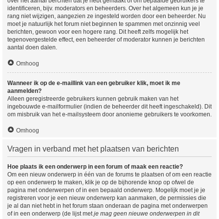
over het aantal berchten dat je hebt gemaakt of om bepaalde gebruikers te
identificeren, bijv. moderators en beheerders. Over het algemeen kun je je
rang niet wijzigen, aangezien ze ingesteld worden door een beheerder. Nu
moet je natuurlijk het forum niet beginnen te spammen met onzinnig veel
berichten, gewoon voor een hogere rang. Dit heeft zelfs mogelijk het
tegenovergestelde effect, een beheerder of moderator kunnen je berichten
aantal doen dalen.
Omhoog
Wanneer ik op de e-maillink van een gebruiker klik, moet ik me
aanmelden?
Alleen geregistreerde gebruikers kunnen gebruik maken van het
ingebouwde e-mailformulier (indien de beheerder dit heeft ingeschakeld). Dit
om misbruik van het e-mailsysteem door anonieme gebruikers te voorkomen.
Omhoog
Vragen in verband met het plaatsen van berichten
Hoe plaats ik een onderwerp in een forum of maak een reactie?
Om een nieuw onderwerp in één van de forums te plaatsen of om een reactie
op een onderwerp te maken, klik je op de bijhorende knop op ofwel de
pagina met onderwerpen of in een bepaald onderwerp. Mogelijk moet je je
registreren voor je een nieuw onderwerp kan aanmaken, de permissies die
je al dan niet hebt in het forum staan onderaan de pagina met onderwerpen
of in een onderwerp (de lijst met
je mag geen nieuwe onderwerpen in dit