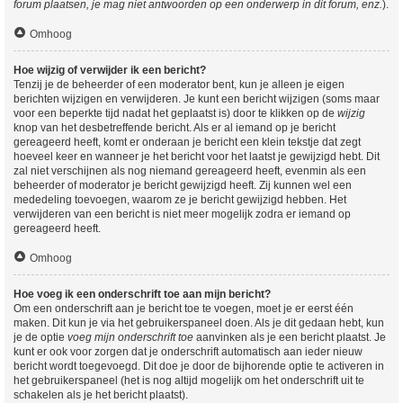
forum plaatsen, je mag niet antwoorden op een onderwerp in dit forum, enz.
).
Omhoog
Hoe wijzig of verwijder ik een bericht?
Tenzij je de beheerder of een moderator bent, kun je alleen je eigen
berichten wijzigen en verwijderen. Je kunt een bericht wijzigen (soms maar
voor een beperkte tijd nadat het geplaatst is) door te klikken op de
wijzig
knop van het desbetreffende bericht. Als er al iemand op je bericht
gereageerd heeft, komt er onderaan je bericht een klein tekstje dat zegt
hoeveel keer en wanneer je het bericht voor het laatst je gewijzigd hebt. Dit
zal niet verschijnen als nog niemand gereageerd heeft, evenmin als een
beheerder of moderator je bericht gewijzigd heeft. Zij kunnen wel een
mededeling toevoegen, waarom ze je bericht gewijzigd hebben. Het
verwijderen van een bericht is niet meer mogelijk zodra er iemand op
gereageerd heeft.
Omhoog
Hoe voeg ik een onderschrift toe aan mijn bericht?
Om een onderschrift aan je bericht toe te voegen, moet je er eerst één
maken. Dit kun je via het gebruikerspaneel doen. Als je dit gedaan hebt, kun
je de optie
voeg mijn onderschrift toe
aanvinken als je een bericht plaatst. Je
kunt er ook voor zorgen dat je onderschrift automatisch aan ieder nieuw
bericht wordt toegevoegd. Dit doe je door de bijhorende optie te activeren in
het gebruikerspaneel (het is nog altijd mogelijk om het onderschrift uit te
schakelen als je het bericht plaatst).