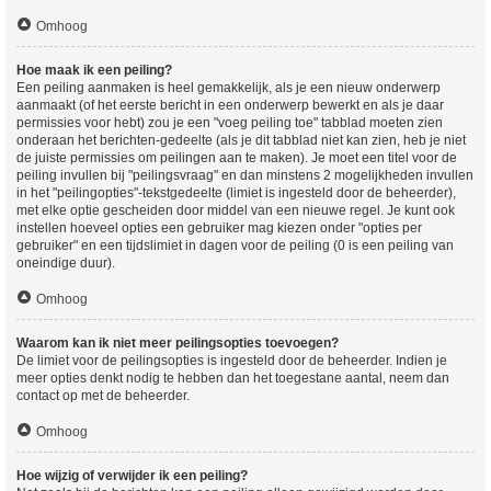
Omhoog
Hoe maak ik een peiling?
Een peiling aanmaken is heel gemakkelijk, als je een nieuw onderwerp
aanmaakt (of het eerste bericht in een onderwerp bewerkt en als je daar
permissies voor hebt) zou je een "voeg peiling toe" tabblad moeten zien
onderaan het berichten-gedeelte (als je dit tabblad niet kan zien, heb je niet
de juiste permissies om peilingen aan te maken). Je moet een titel voor de
peiling invullen bij "peilingsvraag" en dan minstens 2 mogelijkheden invullen
in het "peilingopties"-tekstgedeelte (limiet is ingesteld door de beheerder),
met elke optie gescheiden door middel van een nieuwe regel. Je kunt ook
instellen hoeveel opties een gebruiker mag kiezen onder "opties per
gebruiker" en een tijdslimiet in dagen voor de peiling (0 is een peiling van
oneindige duur).
Omhoog
Waarom kan ik niet meer peilingsopties toevoegen?
De limiet voor de peilingsopties is ingesteld door de beheerder. Indien je
meer opties denkt nodig te hebben dan het toegestane aantal, neem dan
contact op met de beheerder.
Omhoog
Hoe wijzig of verwijder ik een peiling?