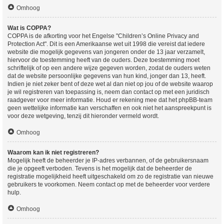
Omhoog
Wat is COPPA?
COPPA is de afkorting voor het Engelse "Children’s Online Privacy and
Protection Act". Dit is een Amerikaanse wet uit 1998 die vereist dat iedere
website die mogelijk gegevens van jongeren onder de 13 jaar verzamelt,
hiervoor de toestemming heeft van de ouders. Deze toestemming moet
schriftelijk of op een andere wijze gegeven worden, zodat de ouders weten
dat de website persoonlijke gegevens van hun kind, jonger dan 13, heeft.
Indien je niet zeker bent of deze wet al dan niet op jou of de website waarop
je wil registreren van toepassing is, neem dan contact op met een juridisch
raadgever voor meer informatie. Houd er rekening mee dat het phpBB-team
geen wettelijke informatie kan verschaffen en ook niet het aanspreekpunt is
voor deze wetgeving, tenzij dit hieronder vermeld wordt.
Omhoog
Waarom kan ik niet registreren?
Mogelijk heeft de beheerder je IP-adres verbannen, of de gebruikersnaam
die je opgeeft verboden. Tevens is het mogelijk dat de beheerder de
registratie mogelijkheid heeft uitgeschakeld om zo de registratie van nieuwe
gebruikers te voorkomen. Neem contact op met de beheerder voor verdere
hulp.
Omhoog