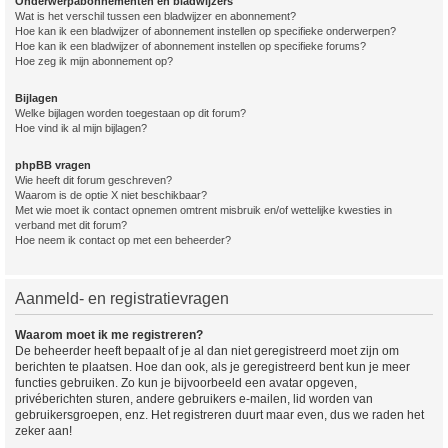
Onderwerpabonnementen en bladwijzers
Wat is het verschil tussen een bladwijzer en abonnement?
Hoe kan ik een bladwijzer of abonnement instellen op specifieke onderwerpen?
Hoe kan ik een bladwijzer of abonnement instellen op specifieke forums?
Hoe zeg ik mijn abonnement op?
Bijlagen
Welke bijlagen worden toegestaan op dit forum?
Hoe vind ik al mijn bijlagen?
phpBB vragen
Wie heeft dit forum geschreven?
Waarom is de optie X niet beschikbaar?
Met wie moet ik contact opnemen omtrent misbruik en/of wettelijke kwesties in
verband met dit forum?
Hoe neem ik contact op met een beheerder?
Aanmeld- en registratievragen
Waarom moet ik me registreren?
De beheerder heeft bepaalt of je al dan niet geregistreerd moet zijn om
berichten te plaatsen. Hoe dan ook, als je geregistreerd bent kun je meer
functies gebruiken. Zo kun je bijvoorbeeld een avatar opgeven,
privéberichten sturen, andere gebruikers e-mailen, lid worden van
gebruikersgroepen, enz. Het registreren duurt maar even, dus we raden het
zeker aan!