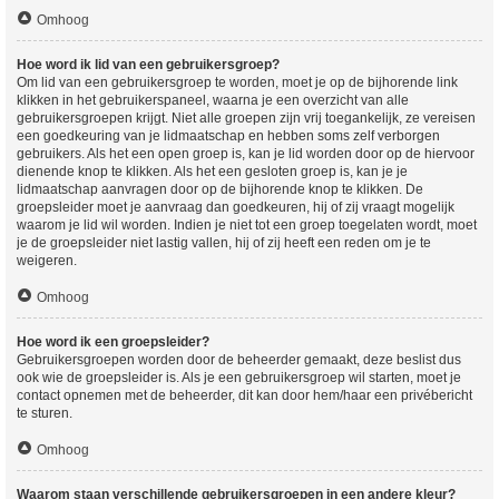
Omhoog
Hoe word ik lid van een gebruikersgroep?
Om lid van een gebruikersgroep te worden, moet je op de bijhorende link
klikken in het gebruikerspaneel, waarna je een overzicht van alle
gebruikersgroepen krijgt. Niet alle groepen zijn vrij toegankelijk, ze vereisen
een goedkeuring van je lidmaatschap en hebben soms zelf verborgen
gebruikers. Als het een open groep is, kan je lid worden door op de hiervoor
dienende knop te klikken. Als het een gesloten groep is, kan je je
lidmaatschap aanvragen door op de bijhorende knop te klikken. De
groepsleider moet je aanvraag dan goedkeuren, hij of zij vraagt mogelijk
waarom je lid wil worden. Indien je niet tot een groep toegelaten wordt, moet
je de groepsleider niet lastig vallen, hij of zij heeft een reden om je te
weigeren.
Omhoog
Hoe word ik een groepsleider?
Gebruikersgroepen worden door de beheerder gemaakt, deze beslist dus
ook wie de groepsleider is. Als je een gebruikersgroep wil starten, moet je
contact opnemen met de beheerder, dit kan door hem/haar een privébericht
te sturen.
Omhoog
Waarom staan verschillende gebruikersgroepen in een andere kleur?