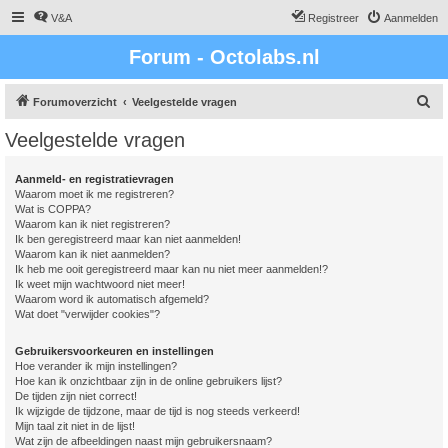
V&A
Registreer
Aanmelden
Forum - Octolabs.nl
Z
Forumoverzicht
Veelgestelde vragen
o
Veelgestelde vragen
e
k
Aanmeld- en registratievragen
Waarom moet ik me registreren?
Wat is COPPA?
Waarom kan ik niet registreren?
Ik ben geregistreerd maar kan niet aanmelden!
Waarom kan ik niet aanmelden?
Ik heb me ooit geregistreerd maar kan nu niet meer aanmelden!?
Ik weet mijn wachtwoord niet meer!
Waarom word ik automatisch afgemeld?
Wat doet "verwijder cookies"?
Gebruikersvoorkeuren en instellingen
Hoe verander ik mijn instellingen?
Hoe kan ik onzichtbaar zijn in de online gebruikers lijst?
De tijden zijn niet correct!
Ik wijzigde de tijdzone, maar de tijd is nog steeds verkeerd!
Mijn taal zit niet in de lijst!
Wat zijn de afbeeldingen naast mijn gebruikersnaam?