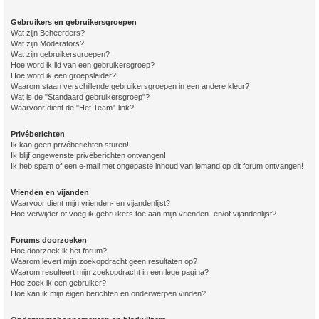
Gebruikers en gebruikersgroepen
Wat zijn Beheerders?
Wat zijn Moderators?
Wat zijn gebruikersgroepen?
Hoe word ik lid van een gebruikersgroep?
Hoe word ik een groepsleider?
Waarom staan verschillende gebruikersgroepen in een andere kleur?
Wat is de "Standaard gebruikersgroep"?
Waarvoor dient de "Het Team"-link?
Privéberichten
Ik kan geen privéberichten sturen!
Ik blijf ongewenste privéberichten ontvangen!
Ik heb spam of een e-mail met ongepaste inhoud van iemand op dit forum ontvangen!
Vrienden en vijanden
Waarvoor dient mijn vrienden- en vijandenlijst?
Hoe verwijder of voeg ik gebruikers toe aan mijn vrienden- en/of vijandenlijst?
Forums doorzoeken
Hoe doorzoek ik het forum?
Waarom levert mijn zoekopdracht geen resultaten op?
Waarom resulteert mijn zoekopdracht in een lege pagina?
Hoe zoek ik een gebruiker?
Hoe kan ik mijn eigen berichten en onderwerpen vinden?