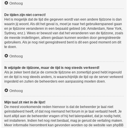
Omhoog
De tijden zijn niet correct!
Het is mogelijk dat de tijd die gegeven wordt van een andere tijdzone is dan
waarin jij woont. Als dit het geval is, moet je naar het gebruikerspaneel gaan
en je tijdzone veranderen in een bepaald gebied (vb: Amsterdam, New York,
Sydney, enz.). Wees er bewust van dat het veranderen van de tijdzone, zoals
de meeste instellingen, alleen gedaan kunnen worden door geregistreerde
gebruikers. Als je nog niet geregistreerd bent is dit een goed moment om dit
te doen.
Omhoog
Ik wijzigde de tijdzone, maar de tijd is nog steeds verkeerd!
Als je zeker bent dat je de correcte tijdzone en zomertijd goed hebt ingevuld
en de tijd is nog steeds anders, is waarschijnlijk de tijd op de server verkeerd
ingesteld en zullen de beheerders een aanpassing moeten doen.
Omhoog
Mijn taal zit niet in de lijst!
De meest voorkomende reden hiervoor is dat de beheerder je taal niet
geïnstalleerd heeft, of dat nog niemand het forum in je taal vertaald heeft. Je
kunt altijd aan de beheerder vragen of hij het talenpakket, dat je nodig hebt,
wil installeren. Indien het nog niet bestaat, mag je gerust de vertaling maken.
Meer informatie hieromtrent kan gevonden worden op de website van phpBB