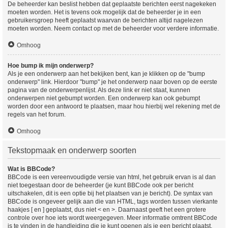
De beheerder kan beslist hebben dat geplaatste berichten eerst nagekeken
moeten worden. Het is tevens ook mogelijk dat de beheerder je in een
gebruikersgroep heeft geplaatst waarvan de berichten altijd nagelezen
moeten worden. Neem contact op met de beheerder voor verdere informatie.
Omhoog
Hoe bump ik mijn onderwerp?
Als je een onderwerp aan het bekijken bent, kan je klikken op de "bump
onderwerp" link. Hierdoor "bump" je het onderwerp naar boven op de eerste
pagina van de onderwerpenlijst. Als deze link er niet staat, kunnen
onderwerpen niet gebumpt worden. Een onderwerp kan ook gebumpt
worden door een antwoord te plaatsen, maar hou hierbij wel rekening met de
regels van het forum.
Omhoog
Tekstopmaak en onderwerp soorten
Wat is BBCode?
BBCode is een vereenvoudigde versie van html, het gebruik ervan is al dan
niet toegestaan door de beheerder (je kunt BBCode ook per bericht
uitschakelen, dit is een optie bij het plaatsen van je bericht). De syntax van
BBCode is ongeveer gelijk aan die van HTML, tags worden tussen vierkante
haakjes [ en ] geplaatst, dus niet < en >. Daarnaast geeft het een grotere
controle over hoe iets wordt weergegeven. Meer informatie omtrent BBCode
is te vinden in de handleiding die je kunt openen als je een bericht plaatst.