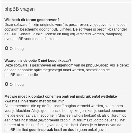
phpBB vragen
Wie heeft dit forum geschreven?
Deze software (in zijn originele vorm) is geschreven, vrijgegeven en met een
copyright beschermd door
phpBB Limited
. De software is beschikbaar onder
de GNU General Public License en mag vrij verspreid worden, raadpleeg
over phpBB
voor meer informatie.
Omhoog
Waarom is de optie X niet beschikbaar?
Deze software is geschreven en eigendom van de phpBB-Groep. Als je denkt
dat een bepaalde optie toegevoegd moet worden, bezoek dan de
phpBB Ideeën sectie
.
Omhoog
Met wie moet ik contact opnemen omtrent misbruik en/of wettelijke
kwesties in verband met dit forum?
Alle beheerders die op de "het team"-pagina vermeld worden, staan open
voor je klachten. Als je geen reactie hebt gekregen, kun je contact opnemen
met de eigenaar van het domein (dmv een
whois lookup
) of, als dit forum op
een gratis host staat (bijvoorbeeld xsbb.nl, nl.forums.cc, dotbb.be, enz.), het
beheer of misbruik-afdeling van de gratis host. Wees je er bewust van dat
phpBB Limited
geen inspraak
heeft en dus in geen enkel geval