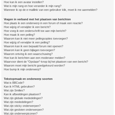
Hoe kan ik een avatar instellen?
Wat is mijn rang en hoe verander ik mijn rang?
Wanneer ik op de e-maillink van een gebruiker klik, moet ik me aanmelden?
Vragen in verband met het plaatsen van berichten
Hoe plaats ik een onderwerp in een forum of maak een reactie?
Hoe wijzig of verwijder ik een bericht?
Hoe voeg ik een onderschrift toe aan mijn bericht?
Hoe maak ik een peiling?
Waarom kan ik niet meer peilingsopties toevoegen?
Hoe wijzig of verwijder ik een peiling?
Waarom kan ik een bepaald forum niet openen?
Waarom kan ik geen bijlagen toevoegen?
Waarom ontving ik een waarschuwing?
Hoe kan ik berichten aan een moderator melden?
Waarvoor dient de "Opslaan"-knop bij het plaatsen van een bericht?
Waarom moet mijn bericht goedgekeurd worden?
Hoe bump ik mijn onderwerp?
Tekstopmaak en onderwerp soorten
Wat is BBCode?
Kan ik HTML gebruiken?
Wat zijn Smilies?
Kan ik afbeeldingen plaatsen?
Wat zijn globale mededelingen?
Wat zijn mededelingen?
Wat zijn sticky onderwerpen?
Wat zijn gesloten onderwerpen?
Wat zijn onderwerpiconen?