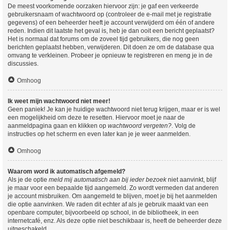
De meest voorkomende oorzaken hiervoor zijn: je gaf een verkeerde
gebruikersnaam of wachtwoord op (controleer de e-mail met je registratie
gegevens) of een beheerder heeft je account verwijderd om één of andere
reden. Indien dit laatste het geval is, heb je dan ooit een bericht geplaatst?
Het is normaal dat forums om de zoveel tijd gebruikers, die nog geen
berichten geplaatst hebben, verwijderen. Dit doen ze om de database qua
omvang te verkleinen. Probeer je opnieuw te registreren en meng je in de
discussies.
Omhoog
Ik weet mijn wachtwoord niet meer!
Geen paniek! Je kan je huidige wachtwoord niet terug krijgen, maar er is wel
een mogelijkheid om deze te resetten. Hiervoor moet je naar de
aanmeldpagina gaan en klikken op
wachtwoord vergeten?
. Volg de
instructies op het scherm en even later kan je je weer aanmelden.
Omhoog
Waarom word ik automatisch afgemeld?
Als je de optie
meld mij automatisch aan bij ieder bezoek
niet aanvinkt, blijf
je maar voor een bepaalde tijd aangemeld. Zo wordt vermeden dat anderen
je account misbruiken. Om aangemeld te blijven, moet je bij het aanmelden
die optie aanvinken. We raden dit echter af als je gebruik maakt van een
openbare computer, bijvoorbeeld op school, in de bibliotheek, in een
internetcafé, enz. Als deze optie niet beschikbaar is, heeft de beheerder deze
uitgeschakeld.