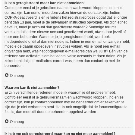
Ik ben geregistreerd maar kan niet aanmelden!
Controleer eerst of je gebruikersnaam en wachtwoord kloppen. Indien ze
correct zijn, kan één of meerdere zaken hiervan de oorzaak zijn. Indien
COPPA geactiveerd is en je tijdens het registratieproces opgaf dat je jonger
bent dan 13 jaar, moet je de ontvangen instructies opvolgen. Als dit niet het
geval is, moet je account dan geactiveerd worden? Sommige forums
vereisen dat iedere nieuwe account geactiveerd wordt, ofwel door jezelf of
door een beheerder. Wanneer je je geregistreerd hebt, werd ook
medegedeeld of dit al dan niet nodig is. Indien je een e-mail ontvangen hebt,
moet je de daarin opgegeven instructies volgen. Als je nooit een e-mail
ontvangen hebt, was het opgegeven e-mailadres dan wel juist? Één van de
redenen van activatie is om het aantal valse accounts te doen dalen. Als je
zeker bent dat je e-mailadres correct was, neem dan contact op met de
beheerder.
Omhoog
Waarom kan ik niet aanmelden?
Er zijn verschillende redenen mogelijk waarom je dit probleem hebt.
Controleer eerst of je gebruikersnaam en wachtwoord kloppen. Indien ze
correct zijn, kun je contact opnemen met de beheerder om er zeker van te
zijn dat je niet verbannen bent. Het is ook mogelijk dat de forumconfiguratie
fout is, dan moet dit door de beheerder opgelost worden.
Omhoog
Ik heb me ooit geregistreerd maar kan nu niet meer aanmelden!?