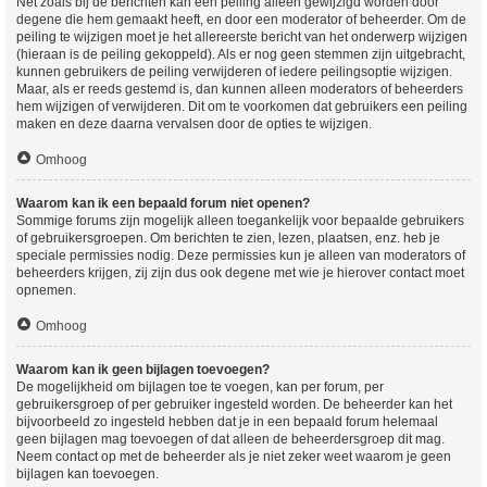
Net zoals bij de berichten kan een peiling alleen gewijzigd worden door
degene die hem gemaakt heeft, en door een moderator of beheerder. Om de
peiling te wijzigen moet je het allereerste bericht van het onderwerp wijzigen
(hieraan is de peiling gekoppeld). Als er nog geen stemmen zijn uitgebracht,
kunnen gebruikers de peiling verwijderen of iedere peilingsoptie wijzigen.
Maar, als er reeds gestemd is, dan kunnen alleen moderators of beheerders
hem wijzigen of verwijderen. Dit om te voorkomen dat gebruikers een peiling
maken en deze daarna vervalsen door de opties te wijzigen.
Omhoog
Waarom kan ik een bepaald forum niet openen?
Sommige forums zijn mogelijk alleen toegankelijk voor bepaalde gebruikers
of gebruikersgroepen. Om berichten te zien, lezen, plaatsen, enz. heb je
speciale permissies nodig. Deze permissies kun je alleen van moderators of
beheerders krijgen, zij zijn dus ook degene met wie je hierover contact moet
opnemen.
Omhoog
Waarom kan ik geen bijlagen toevoegen?
De mogelijkheid om bijlagen toe te voegen, kan per forum, per
gebruikersgroep of per gebruiker ingesteld worden. De beheerder kan het
bijvoorbeeld zo ingesteld hebben dat je in een bepaald forum helemaal
geen bijlagen mag toevoegen of dat alleen de beheerdersgroep dit mag.
Neem contact op met de beheerder als je niet zeker weet waarom je geen
bijlagen kan toevoegen.