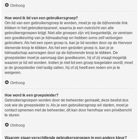
Omhoog
Hoe word ik lid van een gebruikersgroep?
Om lid van een gebruikersgroep te worden, moet je op de bijhorende link
klikken in het gebruikerspaneel, waarna je een overzicht van alle
gebruikersgroepen krijgt. Niet alle groepen zijn vrij toegankelijk, ze vereisen
een goedkeuring van je lidmaatschap en hebben soms zelf verborgen
gebruikers. Als het een open groep is, kan je lid worden door op de hiervoor
dienende knop te klikken. Als het een gesloten groep is, kan je je
lidmaatschap aanvragen door op de bijhorende knop te klikken. De
groepsleider moet je aanvraag dan goedkeuren, hij of zij vraagt mogelijk
waarom je lid wil worden. Indien je niet tot een groep toegelaten wordt, moet
je de groepsleider niet lastig vallen, hij of zij heeft een reden om je te
weigeren.
Omhoog
Hoe word ik een groepsleider?
Gebruikersgroepen worden door de beheerder gemaakt, deze beslist dus
ook wie de groepsleider is. Als je een gebruikersgroep wil starten, moet je
contact opnemen met de beheerder, dit kan door hem/haar een privébericht
te sturen.
Omhoog
Waarom staan verschillende gebruikersgroepen in een andere kleur?