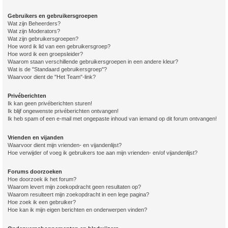
Gebruikers en gebruikersgroepen
Wat zijn Beheerders?
Wat zijn Moderators?
Wat zijn gebruikersgroepen?
Hoe word ik lid van een gebruikersgroep?
Hoe word ik een groepsleider?
Waarom staan verschillende gebruikersgroepen in een andere kleur?
Wat is de "Standaard gebruikersgroep"?
Waarvoor dient de "Het Team"-link?
Privéberichten
Ik kan geen privéberichten sturen!
Ik blijf ongewenste privéberichten ontvangen!
Ik heb spam of een e-mail met ongepaste inhoud van iemand op dit forum ontvangen!
Vrienden en vijanden
Waarvoor dient mijn vrienden- en vijandenlijst?
Hoe verwijder of voeg ik gebruikers toe aan mijn vrienden- en/of vijandenlijst?
Forums doorzoeken
Hoe doorzoek ik het forum?
Waarom levert mijn zoekopdracht geen resultaten op?
Waarom resulteert mijn zoekopdracht in een lege pagina?
Hoe zoek ik een gebruiker?
Hoe kan ik mijn eigen berichten en onderwerpen vinden?