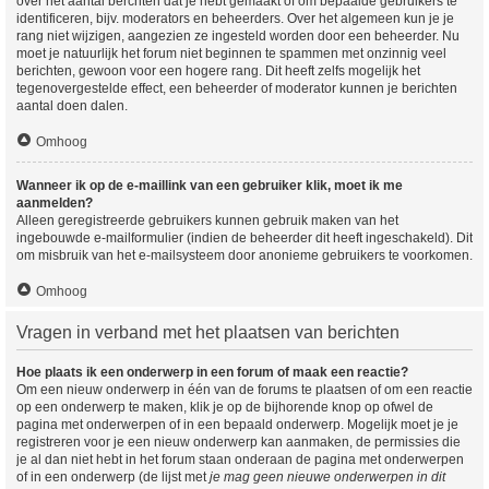
over het aantal berchten dat je hebt gemaakt of om bepaalde gebruikers te
identificeren, bijv. moderators en beheerders. Over het algemeen kun je je
rang niet wijzigen, aangezien ze ingesteld worden door een beheerder. Nu
moet je natuurlijk het forum niet beginnen te spammen met onzinnig veel
berichten, gewoon voor een hogere rang. Dit heeft zelfs mogelijk het
tegenovergestelde effect, een beheerder of moderator kunnen je berichten
aantal doen dalen.
Omhoog
Wanneer ik op de e-maillink van een gebruiker klik, moet ik me
aanmelden?
Alleen geregistreerde gebruikers kunnen gebruik maken van het
ingebouwde e-mailformulier (indien de beheerder dit heeft ingeschakeld). Dit
om misbruik van het e-mailsysteem door anonieme gebruikers te voorkomen.
Omhoog
Vragen in verband met het plaatsen van berichten
Hoe plaats ik een onderwerp in een forum of maak een reactie?
Om een nieuw onderwerp in één van de forums te plaatsen of om een reactie
op een onderwerp te maken, klik je op de bijhorende knop op ofwel de
pagina met onderwerpen of in een bepaald onderwerp. Mogelijk moet je je
registreren voor je een nieuw onderwerp kan aanmaken, de permissies die
je al dan niet hebt in het forum staan onderaan de pagina met onderwerpen
of in een onderwerp (de lijst met
je mag geen nieuwe onderwerpen in dit