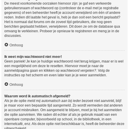
De meest voorkomende oorzaken hiervoor zijn: je gaf een verkeerde
gebruikersnaam of wachtwoord op (controleer de e-mail met je registratie
gegevens) of een beheerder heeft je account verwijderd om één of andere
reden. Indien dit laatste het geval is, heb je dan ooit een bericht geplaatst?
Het is normaal dat forums om de zoveel tijd gebruikers, die nog geen
berichten geplaatst hebben, verwijderen. Dit doen ze om de database qua
omvang te verkleinen. Probeer je opnieuw te registreren en meng je in de
discussies.
Omhoog
Ik weet mijn wachtwoord niet meer!
Geen paniek! Je kan je huidige wachtwoord niet terug krijgen, maar er is wel
een mogelijkheid om deze te resetten. Hiervoor moet je naar de
aanmeldpagina gaan en klikken op
wachtwoord vergeten?
. Volg de
instructies op het scherm en even later kan je je weer aanmelden.
Omhoog
Waarom word ik automatisch afgemeld?
Als je de optie
meld mij automatisch aan bij ieder bezoek
niet aanvinkt, blijf
je maar voor een bepaalde tijd aangemeld. Zo wordt vermeden dat anderen
je account misbruiken. Om aangemeld te blijven, moet je bij het aanmelden
die optie aanvinken. We raden dit echter af als je gebruik maakt van een
openbare computer, bijvoorbeeld op school, in de bibliotheek, in een
internetcafé, enz. Als deze optie niet beschikbaar is, heeft de beheerder deze
uitgeschakeld.