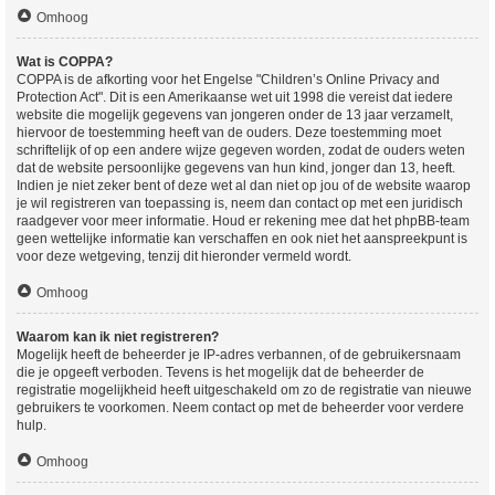
Omhoog
Wat is COPPA?
COPPA is de afkorting voor het Engelse "Children’s Online Privacy and
Protection Act". Dit is een Amerikaanse wet uit 1998 die vereist dat iedere
website die mogelijk gegevens van jongeren onder de 13 jaar verzamelt,
hiervoor de toestemming heeft van de ouders. Deze toestemming moet
schriftelijk of op een andere wijze gegeven worden, zodat de ouders weten
dat de website persoonlijke gegevens van hun kind, jonger dan 13, heeft.
Indien je niet zeker bent of deze wet al dan niet op jou of de website waarop
je wil registreren van toepassing is, neem dan contact op met een juridisch
raadgever voor meer informatie. Houd er rekening mee dat het phpBB-team
geen wettelijke informatie kan verschaffen en ook niet het aanspreekpunt is
voor deze wetgeving, tenzij dit hieronder vermeld wordt.
Omhoog
Waarom kan ik niet registreren?
Mogelijk heeft de beheerder je IP-adres verbannen, of de gebruikersnaam
die je opgeeft verboden. Tevens is het mogelijk dat de beheerder de
registratie mogelijkheid heeft uitgeschakeld om zo de registratie van nieuwe
gebruikers te voorkomen. Neem contact op met de beheerder voor verdere
hulp.
Omhoog