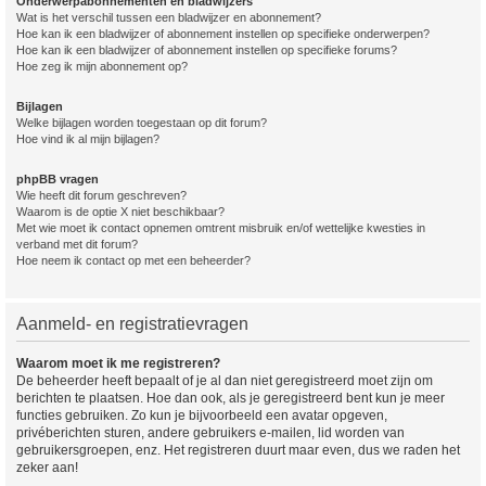
Onderwerpabonnementen en bladwijzers
Wat is het verschil tussen een bladwijzer en abonnement?
Hoe kan ik een bladwijzer of abonnement instellen op specifieke onderwerpen?
Hoe kan ik een bladwijzer of abonnement instellen op specifieke forums?
Hoe zeg ik mijn abonnement op?
Bijlagen
Welke bijlagen worden toegestaan op dit forum?
Hoe vind ik al mijn bijlagen?
phpBB vragen
Wie heeft dit forum geschreven?
Waarom is de optie X niet beschikbaar?
Met wie moet ik contact opnemen omtrent misbruik en/of wettelijke kwesties in
verband met dit forum?
Hoe neem ik contact op met een beheerder?
Aanmeld- en registratievragen
Waarom moet ik me registreren?
De beheerder heeft bepaalt of je al dan niet geregistreerd moet zijn om
berichten te plaatsen. Hoe dan ook, als je geregistreerd bent kun je meer
functies gebruiken. Zo kun je bijvoorbeeld een avatar opgeven,
privéberichten sturen, andere gebruikers e-mailen, lid worden van
gebruikersgroepen, enz. Het registreren duurt maar even, dus we raden het
zeker aan!