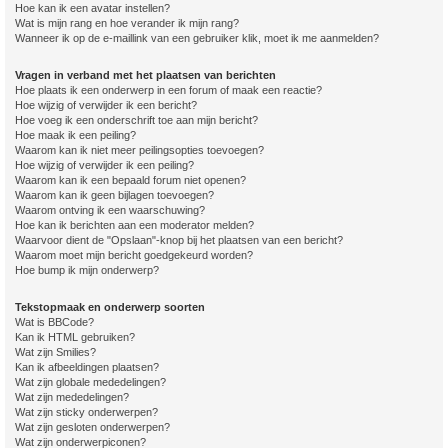
Hoe kan ik een avatar instellen?
Wat is mijn rang en hoe verander ik mijn rang?
Wanneer ik op de e-maillink van een gebruiker klik, moet ik me aanmelden?
Vragen in verband met het plaatsen van berichten
Hoe plaats ik een onderwerp in een forum of maak een reactie?
Hoe wijzig of verwijder ik een bericht?
Hoe voeg ik een onderschrift toe aan mijn bericht?
Hoe maak ik een peiling?
Waarom kan ik niet meer peilingsopties toevoegen?
Hoe wijzig of verwijder ik een peiling?
Waarom kan ik een bepaald forum niet openen?
Waarom kan ik geen bijlagen toevoegen?
Waarom ontving ik een waarschuwing?
Hoe kan ik berichten aan een moderator melden?
Waarvoor dient de "Opslaan"-knop bij het plaatsen van een bericht?
Waarom moet mijn bericht goedgekeurd worden?
Hoe bump ik mijn onderwerp?
Tekstopmaak en onderwerp soorten
Wat is BBCode?
Kan ik HTML gebruiken?
Wat zijn Smilies?
Kan ik afbeeldingen plaatsen?
Wat zijn globale mededelingen?
Wat zijn mededelingen?
Wat zijn sticky onderwerpen?
Wat zijn gesloten onderwerpen?
Wat zijn onderwerpiconen?