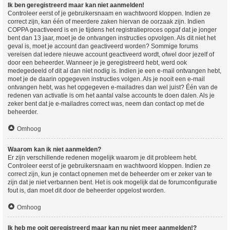
Ik ben geregistreerd maar kan niet aanmelden!
Controleer eerst of je gebruikersnaam en wachtwoord kloppen. Indien ze
correct zijn, kan één of meerdere zaken hiervan de oorzaak zijn. Indien
COPPA geactiveerd is en je tijdens het registratieproces opgaf dat je jonger
bent dan 13 jaar, moet je de ontvangen instructies opvolgen. Als dit niet het
geval is, moet je account dan geactiveerd worden? Sommige forums
vereisen dat iedere nieuwe account geactiveerd wordt, ofwel door jezelf of
door een beheerder. Wanneer je je geregistreerd hebt, werd ook
medegedeeld of dit al dan niet nodig is. Indien je een e-mail ontvangen hebt,
moet je de daarin opgegeven instructies volgen. Als je nooit een e-mail
ontvangen hebt, was het opgegeven e-mailadres dan wel juist? Één van de
redenen van activatie is om het aantal valse accounts te doen dalen. Als je
zeker bent dat je e-mailadres correct was, neem dan contact op met de
beheerder.
Omhoog
Waarom kan ik niet aanmelden?
Er zijn verschillende redenen mogelijk waarom je dit probleem hebt.
Controleer eerst of je gebruikersnaam en wachtwoord kloppen. Indien ze
correct zijn, kun je contact opnemen met de beheerder om er zeker van te
zijn dat je niet verbannen bent. Het is ook mogelijk dat de forumconfiguratie
fout is, dan moet dit door de beheerder opgelost worden.
Omhoog
Ik heb me ooit geregistreerd maar kan nu niet meer aanmelden!?