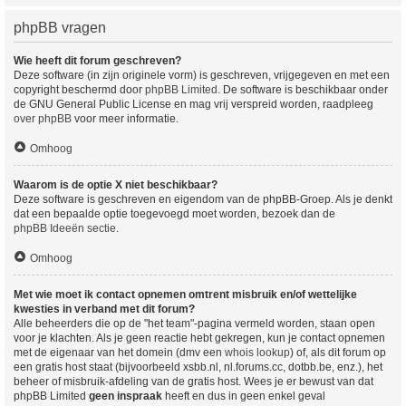
phpBB vragen
Wie heeft dit forum geschreven?
Deze software (in zijn originele vorm) is geschreven, vrijgegeven en met een
copyright beschermd door
phpBB Limited
. De software is beschikbaar onder
de GNU General Public License en mag vrij verspreid worden, raadpleeg
over phpBB
voor meer informatie.
Omhoog
Waarom is de optie X niet beschikbaar?
Deze software is geschreven en eigendom van de phpBB-Groep. Als je denkt
dat een bepaalde optie toegevoegd moet worden, bezoek dan de
phpBB Ideeën sectie
.
Omhoog
Met wie moet ik contact opnemen omtrent misbruik en/of wettelijke
kwesties in verband met dit forum?
Alle beheerders die op de "het team"-pagina vermeld worden, staan open
voor je klachten. Als je geen reactie hebt gekregen, kun je contact opnemen
met de eigenaar van het domein (dmv een
whois lookup
) of, als dit forum op
een gratis host staat (bijvoorbeeld xsbb.nl, nl.forums.cc, dotbb.be, enz.), het
beheer of misbruik-afdeling van de gratis host. Wees je er bewust van dat
phpBB Limited
geen inspraak
heeft en dus in geen enkel geval