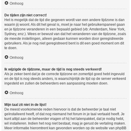
Omhoog
De tijden zijn niet correct!
Het is mogelijk dat de tijd die gegeven wordt van een andere tijdzone is dan
waarin jij woont. Als dit het geval is, moet je naar het gebruikerspaneel gaan
en je tijdzone veranderen in een bepaald gebied (vb: Amsterdam, New York,
Sydney, enz.). Wees er bewust van dat het veranderen van de tijdzone, zoals
de meeste instellingen, alleen gedaan kunnen worden door geregistreerde
gebruikers. Als je nog niet geregistreerd bent is dit een goed moment om dit
te doen.
Omhoog
Ik wijzigde de tijdzone, maar de tijd is nog steeds verkeerd!
Als je zeker bent dat je de correcte tijdzone en zomertijd goed hebt ingevuld
en de tijd is nog steeds anders, is waarschijnlijk de tijd op de server verkeerd
ingesteld en zullen de beheerders een aanpassing moeten doen.
Omhoog
Mijn taal zit niet in de lijst!
De meest voorkomende reden hiervoor is dat de beheerder je taal niet
geïnstalleerd heeft, of dat nog niemand het forum in je taal vertaald heeft. Je
kunt altijd aan de beheerder vragen of hij het talenpakket, dat je nodig hebt,
wil installeren. Indien het nog niet bestaat, mag je gerust de vertaling maken.
Meer informatie hieromtrent kan gevonden worden op de website van phpBB