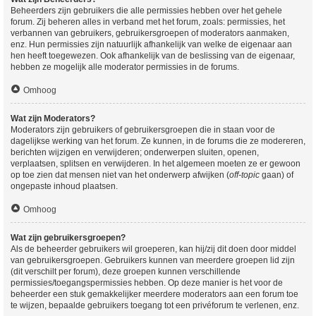
Beheerders zijn gebruikers die alle permissies hebben over het gehele
forum. Zij beheren alles in verband met het forum, zoals: permissies, het
verbannen van gebruikers, gebruikersgroepen of moderators aanmaken,
enz. Hun permissies zijn natuurlijk afhankelijk van welke de eigenaar aan
hen heeft toegewezen. Ook afhankelijk van de beslissing van de eigenaar,
hebben ze mogelijk alle moderator permissies in de forums.
Omhoog
Wat zijn Moderators?
Moderators zijn gebruikers of gebruikersgroepen die in staan voor de
dagelijkse werking van het forum. Ze kunnen, in de forums die ze modereren,
berichten wijzigen en verwijderen; onderwerpen sluiten, openen,
verplaatsen, splitsen en verwijderen. In het algemeen moeten ze er gewoon
op toe zien dat mensen niet van het onderwerp afwijken (
off-topic
gaan) of
ongepaste inhoud plaatsen.
Omhoog
Wat zijn gebruikersgroepen?
Als de beheerder gebruikers wil groeperen, kan hij/zij dit doen door middel
van gebruikersgroepen. Gebruikers kunnen van meerdere groepen lid zijn
(dit verschilt per forum), deze groepen kunnen verschillende
permissies/toegangspermissies hebben. Op deze manier is het voor de
beheerder een stuk gemakkelijker meerdere moderators aan een forum toe
te wijzen, bepaalde gebruikers toegang tot een privéforum te verlenen, enz.