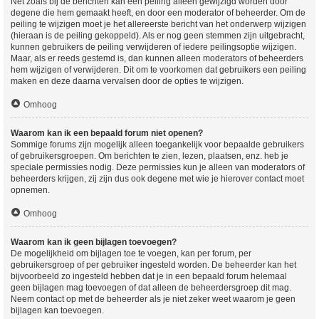
Net zoals bij de berichten kan een peiling alleen gewijzigd worden door
degene die hem gemaakt heeft, en door een moderator of beheerder. Om de
peiling te wijzigen moet je het allereerste bericht van het onderwerp wijzigen
(hieraan is de peiling gekoppeld). Als er nog geen stemmen zijn uitgebracht,
kunnen gebruikers de peiling verwijderen of iedere peilingsoptie wijzigen.
Maar, als er reeds gestemd is, dan kunnen alleen moderators of beheerders
hem wijzigen of verwijderen. Dit om te voorkomen dat gebruikers een peiling
maken en deze daarna vervalsen door de opties te wijzigen.
Omhoog
Waarom kan ik een bepaald forum niet openen?
Sommige forums zijn mogelijk alleen toegankelijk voor bepaalde gebruikers
of gebruikersgroepen. Om berichten te zien, lezen, plaatsen, enz. heb je
speciale permissies nodig. Deze permissies kun je alleen van moderators of
beheerders krijgen, zij zijn dus ook degene met wie je hierover contact moet
opnemen.
Omhoog
Waarom kan ik geen bijlagen toevoegen?
De mogelijkheid om bijlagen toe te voegen, kan per forum, per
gebruikersgroep of per gebruiker ingesteld worden. De beheerder kan het
bijvoorbeeld zo ingesteld hebben dat je in een bepaald forum helemaal
geen bijlagen mag toevoegen of dat alleen de beheerdersgroep dit mag.
Neem contact op met de beheerder als je niet zeker weet waarom je geen
bijlagen kan toevoegen.