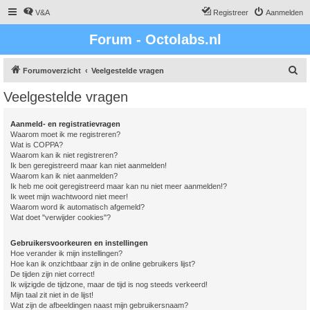
V&A
Registreer
Aanmelden
Forum - Octolabs.nl
Z
Forumoverzicht
Veelgestelde vragen
o
Veelgestelde vragen
e
k
Aanmeld- en registratievragen
Waarom moet ik me registreren?
Wat is COPPA?
Waarom kan ik niet registreren?
Ik ben geregistreerd maar kan niet aanmelden!
Waarom kan ik niet aanmelden?
Ik heb me ooit geregistreerd maar kan nu niet meer aanmelden!?
Ik weet mijn wachtwoord niet meer!
Waarom word ik automatisch afgemeld?
Wat doet "verwijder cookies"?
Gebruikersvoorkeuren en instellingen
Hoe verander ik mijn instellingen?
Hoe kan ik onzichtbaar zijn in de online gebruikers lijst?
De tijden zijn niet correct!
Ik wijzigde de tijdzone, maar de tijd is nog steeds verkeerd!
Mijn taal zit niet in de lijst!
Wat zijn de afbeeldingen naast mijn gebruikersnaam?