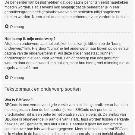
De beheerder kan beslist hebben dat geplaatste berichten eerst nagekeken
moeten worden. Het is tevens ook mogelijk dat de beheerder je in een
gebruikersgroep heeft geplaatst waarvan de berichten altijd nagelezen
moeten worden. Neem contact op met de beheerder voor verdere informatie.
Omhoog
Hoe bump ik mijn onderwerp?
Als je een onderwerp aan het bekijken bent, kan je klikken op de "bump
onderwerp" link. Hierdoor "bump" je het onderwerp naar boven op de eerste
pagina van de onderwerpenlijst. Als deze link er niet staat, kunnen
onderwerpen niet gebumpt worden. Een onderwerp kan ook gebumpt
worden door een antwoord te plaatsen, maar hou hierbij wel rekening met de
regels van het forum.
Omhoog
Tekstopmaak en onderwerp soorten
Wat is BBCode?
BBCode is een vereenvoudigde versie van html, het gebruik ervan is al dan
niet toegestaan door de beheerder (je kunt BBCode ook per bericht
uitschakelen, dit is een optie bij het plaatsen van je bericht). De syntax van
BBCode is ongeveer gelijk aan die van HTML, tags worden tussen vierkante
haakjes [ en ] geplaatst, dus niet < en >. Daarnaast geeft het een grotere
controle over hoe iets wordt weergegeven. Meer informatie omtrent BBCode
is te vinden in de handleiding die je kunt openen als je een bericht plaatst.