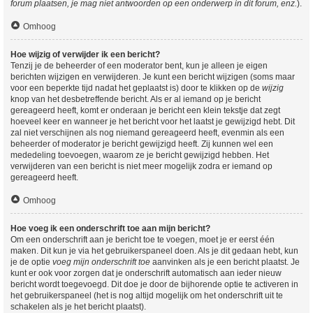
forum plaatsen, je mag niet antwoorden op een onderwerp in dit forum, enz.
).
Omhoog
Hoe wijzig of verwijder ik een bericht?
Tenzij je de beheerder of een moderator bent, kun je alleen je eigen
berichten wijzigen en verwijderen. Je kunt een bericht wijzigen (soms maar
voor een beperkte tijd nadat het geplaatst is) door te klikken op de
wijzig
knop van het desbetreffende bericht. Als er al iemand op je bericht
gereageerd heeft, komt er onderaan je bericht een klein tekstje dat zegt
hoeveel keer en wanneer je het bericht voor het laatst je gewijzigd hebt. Dit
zal niet verschijnen als nog niemand gereageerd heeft, evenmin als een
beheerder of moderator je bericht gewijzigd heeft. Zij kunnen wel een
mededeling toevoegen, waarom ze je bericht gewijzigd hebben. Het
verwijderen van een bericht is niet meer mogelijk zodra er iemand op
gereageerd heeft.
Omhoog
Hoe voeg ik een onderschrift toe aan mijn bericht?
Om een onderschrift aan je bericht toe te voegen, moet je er eerst één
maken. Dit kun je via het gebruikerspaneel doen. Als je dit gedaan hebt, kun
je de optie
voeg mijn onderschrift toe
aanvinken als je een bericht plaatst. Je
kunt er ook voor zorgen dat je onderschrift automatisch aan ieder nieuw
bericht wordt toegevoegd. Dit doe je door de bijhorende optie te activeren in
het gebruikerspaneel (het is nog altijd mogelijk om het onderschrift uit te
schakelen als je het bericht plaatst).