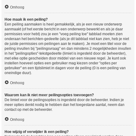
Omhoog
Hoe maak ik een peiling?
Een peiling aanmaken is heel gemakkelijk, als je een nieuw onderwerp
aanmaakt (of het eerste bericht in een onderwerp bewerkt en als je daar
permissies voor hebt) zou je een "voeg peiling toe" tabblad moeten zien
onderaan het berichten-gedeelte (als je dit tabblad niet kan zien, heb je niet
de juiste permissies om peilingen aan te maken). Je moet een titel voor de
peiling invullen bij "peilingsvraag" en dan minstens 2 mogelijkheden invullen
in het "peilingopties"-tekstgedeelte (limiet is ingesteld door de beheerder),
met elke optie gescheiden door middel van een nieuwe regel. Je kunt ook
instellen hoeveel opties een gebruiker mag kiezen onder "opties per
gebruiker" en een tijdslimiet in dagen voor de peiling (0 is een peiling van
oneindige duur).
Omhoog
Waarom kan ik niet meer peilingsopties toevoegen?
De limiet voor de peilingsopties is ingesteld door de beheerder. Indien je
meer opties denkt nodig te hebben dan het toegestane aantal, neem dan
contact op met de beheerder.
Omhoog
Hoe wijzig of verwijder ik een peiling?