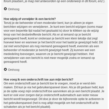
forum plaatsen, je mag niet antwoorden op een onderwerp in dit forum, enz.
).
Omhoog
Hoe wijzig of verwijder ik een bericht?
Tenzij je de beheerder of een moderator bent, kun je alleen je eigen
berichten wijzigen en verwijderen. Je kunt een bericht wijzigen (soms maar
voor een beperkte tijd nadat het geplaatst is) door te klikken op de
wijzig
knop van het desbetreffende bericht. Als er al iemand op je bericht
gereageerd heeft, komt er onderaan je bericht een klein tekstje dat zegt
hoeveel keer en wanneer je het bericht voor het laatst je gewijzigd hebt. Dit
zal niet verschijnen als nog niemand gereageerd heeft, evenmin als een
beheerder of moderator je bericht gewijzigd heeft. Zij kunnen wel een
mededeling toevoegen, waarom ze je bericht gewijzigd hebben. Het
verwijderen van een bericht is niet meer mogelijk zodra er iemand op
gereageerd heeft.
Omhoog
Hoe voeg ik een onderschrift toe aan mijn bericht?
Om een onderschrift aan je bericht toe te voegen, moet je er eerst één
maken. Dit kun je via het gebruikerspaneel doen. Als je dit gedaan hebt, kun
je de optie
voeg mijn onderschrift toe
aanvinken als je een bericht plaatst. Je
kunt er ook voor zorgen dat je onderschrift automatisch aan ieder nieuw
bericht wordt toegevoegd. Dit doe je door de bijhorende optie te activeren in
het gebruikerspaneel (het is nog altijd mogelijk om het onderschrift uit te
schakelen als je het bericht plaatst).