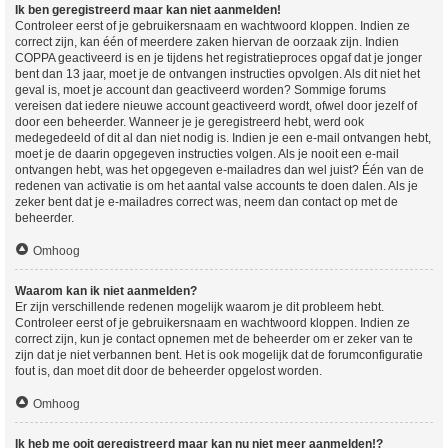
Ik ben geregistreerd maar kan niet aanmelden!
Controleer eerst of je gebruikersnaam en wachtwoord kloppen. Indien ze
correct zijn, kan één of meerdere zaken hiervan de oorzaak zijn. Indien
COPPA geactiveerd is en je tijdens het registratieproces opgaf dat je jonger
bent dan 13 jaar, moet je de ontvangen instructies opvolgen. Als dit niet het
geval is, moet je account dan geactiveerd worden? Sommige forums
vereisen dat iedere nieuwe account geactiveerd wordt, ofwel door jezelf of
door een beheerder. Wanneer je je geregistreerd hebt, werd ook
medegedeeld of dit al dan niet nodig is. Indien je een e-mail ontvangen hebt,
moet je de daarin opgegeven instructies volgen. Als je nooit een e-mail
ontvangen hebt, was het opgegeven e-mailadres dan wel juist? Één van de
redenen van activatie is om het aantal valse accounts te doen dalen. Als je
zeker bent dat je e-mailadres correct was, neem dan contact op met de
beheerder.
Omhoog
Waarom kan ik niet aanmelden?
Er zijn verschillende redenen mogelijk waarom je dit probleem hebt.
Controleer eerst of je gebruikersnaam en wachtwoord kloppen. Indien ze
correct zijn, kun je contact opnemen met de beheerder om er zeker van te
zijn dat je niet verbannen bent. Het is ook mogelijk dat de forumconfiguratie
fout is, dan moet dit door de beheerder opgelost worden.
Omhoog
Ik heb me ooit geregistreerd maar kan nu niet meer aanmelden!?