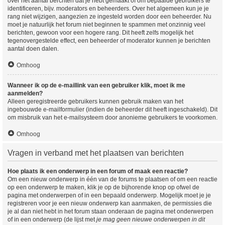
over het aantal berchten dat je hebt gemaakt of om bepaalde gebruikers te
identificeren, bijv. moderators en beheerders. Over het algemeen kun je je
rang niet wijzigen, aangezien ze ingesteld worden door een beheerder. Nu
moet je natuurlijk het forum niet beginnen te spammen met onzinnig veel
berichten, gewoon voor een hogere rang. Dit heeft zelfs mogelijk het
tegenovergestelde effect, een beheerder of moderator kunnen je berichten
aantal doen dalen.
Omhoog
Wanneer ik op de e-maillink van een gebruiker klik, moet ik me
aanmelden?
Alleen geregistreerde gebruikers kunnen gebruik maken van het
ingebouwde e-mailformulier (indien de beheerder dit heeft ingeschakeld). Dit
om misbruik van het e-mailsysteem door anonieme gebruikers te voorkomen.
Omhoog
Vragen in verband met het plaatsen van berichten
Hoe plaats ik een onderwerp in een forum of maak een reactie?
Om een nieuw onderwerp in één van de forums te plaatsen of om een reactie
op een onderwerp te maken, klik je op de bijhorende knop op ofwel de
pagina met onderwerpen of in een bepaald onderwerp. Mogelijk moet je je
registreren voor je een nieuw onderwerp kan aanmaken, de permissies die
je al dan niet hebt in het forum staan onderaan de pagina met onderwerpen
of in een onderwerp (de lijst met
je mag geen nieuwe onderwerpen in dit