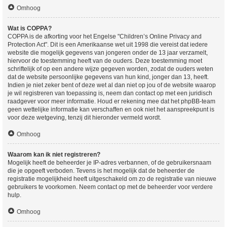
Omhoog
Wat is COPPA?
COPPA is de afkorting voor het Engelse "Children’s Online Privacy and
Protection Act". Dit is een Amerikaanse wet uit 1998 die vereist dat iedere
website die mogelijk gegevens van jongeren onder de 13 jaar verzamelt,
hiervoor de toestemming heeft van de ouders. Deze toestemming moet
schriftelijk of op een andere wijze gegeven worden, zodat de ouders weten
dat de website persoonlijke gegevens van hun kind, jonger dan 13, heeft.
Indien je niet zeker bent of deze wet al dan niet op jou of de website waarop
je wil registreren van toepassing is, neem dan contact op met een juridisch
raadgever voor meer informatie. Houd er rekening mee dat het phpBB-team
geen wettelijke informatie kan verschaffen en ook niet het aanspreekpunt is
voor deze wetgeving, tenzij dit hieronder vermeld wordt.
Omhoog
Waarom kan ik niet registreren?
Mogelijk heeft de beheerder je IP-adres verbannen, of de gebruikersnaam
die je opgeeft verboden. Tevens is het mogelijk dat de beheerder de
registratie mogelijkheid heeft uitgeschakeld om zo de registratie van nieuwe
gebruikers te voorkomen. Neem contact op met de beheerder voor verdere
hulp.
Omhoog