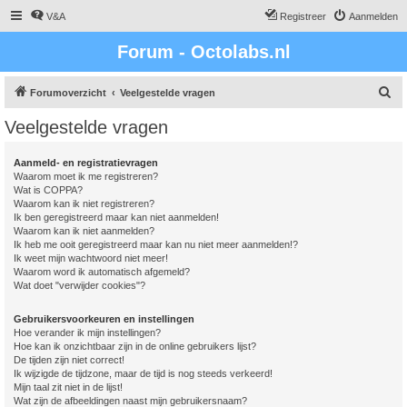
V&A
Registreer
Aanmelden
Forum - Octolabs.nl
Z
Forumoverzicht
Veelgestelde vragen
o
Veelgestelde vragen
e
k
Aanmeld- en registratievragen
Waarom moet ik me registreren?
Wat is COPPA?
Waarom kan ik niet registreren?
Ik ben geregistreerd maar kan niet aanmelden!
Waarom kan ik niet aanmelden?
Ik heb me ooit geregistreerd maar kan nu niet meer aanmelden!?
Ik weet mijn wachtwoord niet meer!
Waarom word ik automatisch afgemeld?
Wat doet "verwijder cookies"?
Gebruikersvoorkeuren en instellingen
Hoe verander ik mijn instellingen?
Hoe kan ik onzichtbaar zijn in de online gebruikers lijst?
De tijden zijn niet correct!
Ik wijzigde de tijdzone, maar de tijd is nog steeds verkeerd!
Mijn taal zit niet in de lijst!
Wat zijn de afbeeldingen naast mijn gebruikersnaam?