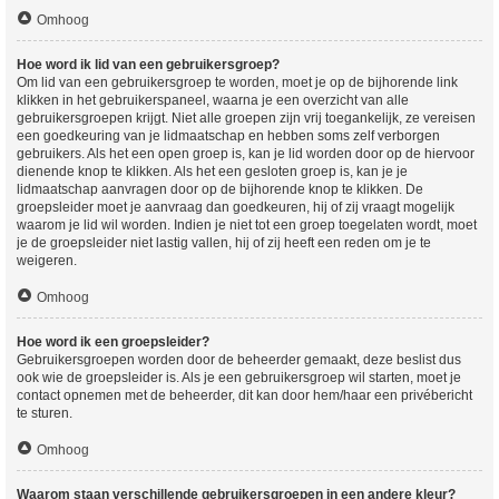
Omhoog
Hoe word ik lid van een gebruikersgroep?
Om lid van een gebruikersgroep te worden, moet je op de bijhorende link
klikken in het gebruikerspaneel, waarna je een overzicht van alle
gebruikersgroepen krijgt. Niet alle groepen zijn vrij toegankelijk, ze vereisen
een goedkeuring van je lidmaatschap en hebben soms zelf verborgen
gebruikers. Als het een open groep is, kan je lid worden door op de hiervoor
dienende knop te klikken. Als het een gesloten groep is, kan je je
lidmaatschap aanvragen door op de bijhorende knop te klikken. De
groepsleider moet je aanvraag dan goedkeuren, hij of zij vraagt mogelijk
waarom je lid wil worden. Indien je niet tot een groep toegelaten wordt, moet
je de groepsleider niet lastig vallen, hij of zij heeft een reden om je te
weigeren.
Omhoog
Hoe word ik een groepsleider?
Gebruikersgroepen worden door de beheerder gemaakt, deze beslist dus
ook wie de groepsleider is. Als je een gebruikersgroep wil starten, moet je
contact opnemen met de beheerder, dit kan door hem/haar een privébericht
te sturen.
Omhoog
Waarom staan verschillende gebruikersgroepen in een andere kleur?