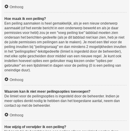
Omhoog
Hoe maak ik een peiling?
Een peiling aanmaken is heel gemakkelijk, als je een nieuw onderwerp
aanmaakt (of het eerste bericht in een onderwerp bewerkt en als je daar
permissies voor hebt) zou je een "voeg peiling toe" tabblad moeten zien
onderaan het berichten-gedeelte (als je dit tabblad niet kan zien, heb je niet
de juiste permissies om peilingen aan te maken). Je moet een titel voor de
peiling invullen bij "peilingsvraag" en dan minstens 2 mogelijkheden invullen
in het "peilingopties"-tekstgedeelte (limiet is ingesteld door de beheerder),
met elke optie gescheiden door middel van een nieuwe regel. Je kunt ook
instellen hoeveel opties een gebruiker mag kiezen onder "opties per
gebruiker" en een tijdslimiet in dagen voor de peiling (0 is een peiling van
oneindige duur).
Omhoog
Waarom kan ik niet meer peilingsopties toevoegen?
De limiet voor de peilingsopties is ingesteld door de beheerder. Indien je
meer opties denkt nodig te hebben dan het toegestane aantal, neem dan
contact op met de beheerder.
Omhoog
Hoe wijzig of verwijder ik een peiling?