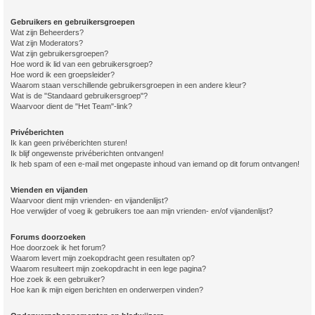
Gebruikers en gebruikersgroepen
Wat zijn Beheerders?
Wat zijn Moderators?
Wat zijn gebruikersgroepen?
Hoe word ik lid van een gebruikersgroep?
Hoe word ik een groepsleider?
Waarom staan verschillende gebruikersgroepen in een andere kleur?
Wat is de "Standaard gebruikersgroep"?
Waarvoor dient de "Het Team"-link?
Privéberichten
Ik kan geen privéberichten sturen!
Ik blijf ongewenste privéberichten ontvangen!
Ik heb spam of een e-mail met ongepaste inhoud van iemand op dit forum ontvangen!
Vrienden en vijanden
Waarvoor dient mijn vrienden- en vijandenlijst?
Hoe verwijder of voeg ik gebruikers toe aan mijn vrienden- en/of vijandenlijst?
Forums doorzoeken
Hoe doorzoek ik het forum?
Waarom levert mijn zoekopdracht geen resultaten op?
Waarom resulteert mijn zoekopdracht in een lege pagina?
Hoe zoek ik een gebruiker?
Hoe kan ik mijn eigen berichten en onderwerpen vinden?