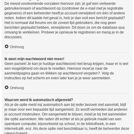
De meest voorkomende oorzaken hiervoor zijn: je gaf een verkeerde
gebruikersnaam of wachtwoord op (controleer de e-mail met je registratie
gegevens) of een beheerder heeft je account verwijderd om één of andere
reden. Indien dit laatste het geval is, heb je dan ooit een bericht geplaatst?
Het is normaal dat forums om de zoveel tijd gebruikers, die nog geen
berichten geplaatst hebben, verwijderen. Dit doen ze om de database qua
omvang te verkleinen. Probeer je opnieuw te registreren en meng je in de
discussies.
Omhoog
Ik weet mijn wachtwoord niet meer!
Geen paniek! Je kan je huidige wachtwoord niet terug krijgen, maar er is wel
een mogelijkheid om deze te resetten. Hiervoor moet je naar de
aanmeldpagina gaan en klikken op
wachtwoord vergeten?
. Volg de
instructies op het scherm en even later kan je je weer aanmelden.
Omhoog
Waarom word ik automatisch afgemeld?
Als je de optie
meld mij automatisch aan bij ieder bezoek
niet aanvinkt, blijf
je maar voor een bepaalde tijd aangemeld. Zo wordt vermeden dat anderen
je account misbruiken. Om aangemeld te blijven, moet je bij het aanmelden
die optie aanvinken. We raden dit echter af als je gebruik maakt van een
openbare computer, bijvoorbeeld op school, in de bibliotheek, in een
internetcafé, enz. Als deze optie niet beschikbaar is, heeft de beheerder deze
uitgeschakeld.