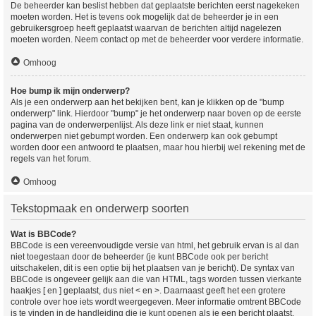
De beheerder kan beslist hebben dat geplaatste berichten eerst nagekeken
moeten worden. Het is tevens ook mogelijk dat de beheerder je in een
gebruikersgroep heeft geplaatst waarvan de berichten altijd nagelezen
moeten worden. Neem contact op met de beheerder voor verdere informatie.
Omhoog
Hoe bump ik mijn onderwerp?
Als je een onderwerp aan het bekijken bent, kan je klikken op de "bump
onderwerp" link. Hierdoor "bump" je het onderwerp naar boven op de eerste
pagina van de onderwerpenlijst. Als deze link er niet staat, kunnen
onderwerpen niet gebumpt worden. Een onderwerp kan ook gebumpt
worden door een antwoord te plaatsen, maar hou hierbij wel rekening met de
regels van het forum.
Omhoog
Tekstopmaak en onderwerp soorten
Wat is BBCode?
BBCode is een vereenvoudigde versie van html, het gebruik ervan is al dan
niet toegestaan door de beheerder (je kunt BBCode ook per bericht
uitschakelen, dit is een optie bij het plaatsen van je bericht). De syntax van
BBCode is ongeveer gelijk aan die van HTML, tags worden tussen vierkante
haakjes [ en ] geplaatst, dus niet < en >. Daarnaast geeft het een grotere
controle over hoe iets wordt weergegeven. Meer informatie omtrent BBCode
is te vinden in de handleiding die je kunt openen als je een bericht plaatst.