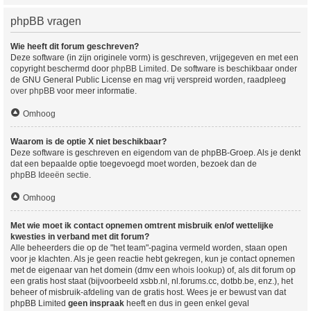
phpBB vragen
Wie heeft dit forum geschreven?
Deze software (in zijn originele vorm) is geschreven, vrijgegeven en met een
copyright beschermd door
phpBB Limited
. De software is beschikbaar onder
de GNU General Public License en mag vrij verspreid worden, raadpleeg
over phpBB
voor meer informatie.
Omhoog
Waarom is de optie X niet beschikbaar?
Deze software is geschreven en eigendom van de phpBB-Groep. Als je denkt
dat een bepaalde optie toegevoegd moet worden, bezoek dan de
phpBB Ideeën sectie
.
Omhoog
Met wie moet ik contact opnemen omtrent misbruik en/of wettelijke
kwesties in verband met dit forum?
Alle beheerders die op de "het team"-pagina vermeld worden, staan open
voor je klachten. Als je geen reactie hebt gekregen, kun je contact opnemen
met de eigenaar van het domein (dmv een
whois lookup
) of, als dit forum op
een gratis host staat (bijvoorbeeld xsbb.nl, nl.forums.cc, dotbb.be, enz.), het
beheer of misbruik-afdeling van de gratis host. Wees je er bewust van dat
phpBB Limited
geen inspraak
heeft en dus in geen enkel geval