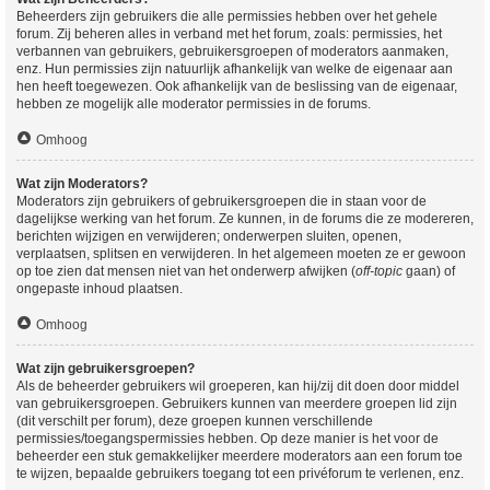
Beheerders zijn gebruikers die alle permissies hebben over het gehele
forum. Zij beheren alles in verband met het forum, zoals: permissies, het
verbannen van gebruikers, gebruikersgroepen of moderators aanmaken,
enz. Hun permissies zijn natuurlijk afhankelijk van welke de eigenaar aan
hen heeft toegewezen. Ook afhankelijk van de beslissing van de eigenaar,
hebben ze mogelijk alle moderator permissies in de forums.
Omhoog
Wat zijn Moderators?
Moderators zijn gebruikers of gebruikersgroepen die in staan voor de
dagelijkse werking van het forum. Ze kunnen, in de forums die ze modereren,
berichten wijzigen en verwijderen; onderwerpen sluiten, openen,
verplaatsen, splitsen en verwijderen. In het algemeen moeten ze er gewoon
op toe zien dat mensen niet van het onderwerp afwijken (
off-topic
gaan) of
ongepaste inhoud plaatsen.
Omhoog
Wat zijn gebruikersgroepen?
Als de beheerder gebruikers wil groeperen, kan hij/zij dit doen door middel
van gebruikersgroepen. Gebruikers kunnen van meerdere groepen lid zijn
(dit verschilt per forum), deze groepen kunnen verschillende
permissies/toegangspermissies hebben. Op deze manier is het voor de
beheerder een stuk gemakkelijker meerdere moderators aan een forum toe
te wijzen, bepaalde gebruikers toegang tot een privéforum te verlenen, enz.