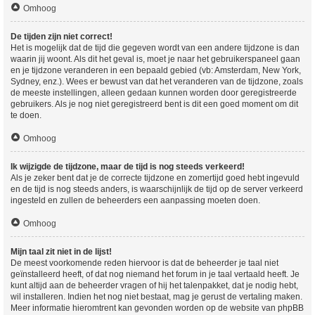
Omhoog
De tijden zijn niet correct!
Het is mogelijk dat de tijd die gegeven wordt van een andere tijdzone is dan
waarin jij woont. Als dit het geval is, moet je naar het gebruikerspaneel gaan
en je tijdzone veranderen in een bepaald gebied (vb: Amsterdam, New York,
Sydney, enz.). Wees er bewust van dat het veranderen van de tijdzone, zoals
de meeste instellingen, alleen gedaan kunnen worden door geregistreerde
gebruikers. Als je nog niet geregistreerd bent is dit een goed moment om dit
te doen.
Omhoog
Ik wijzigde de tijdzone, maar de tijd is nog steeds verkeerd!
Als je zeker bent dat je de correcte tijdzone en zomertijd goed hebt ingevuld
en de tijd is nog steeds anders, is waarschijnlijk de tijd op de server verkeerd
ingesteld en zullen de beheerders een aanpassing moeten doen.
Omhoog
Mijn taal zit niet in de lijst!
De meest voorkomende reden hiervoor is dat de beheerder je taal niet
geïnstalleerd heeft, of dat nog niemand het forum in je taal vertaald heeft. Je
kunt altijd aan de beheerder vragen of hij het talenpakket, dat je nodig hebt,
wil installeren. Indien het nog niet bestaat, mag je gerust de vertaling maken.
Meer informatie hieromtrent kan gevonden worden op de website van phpBB