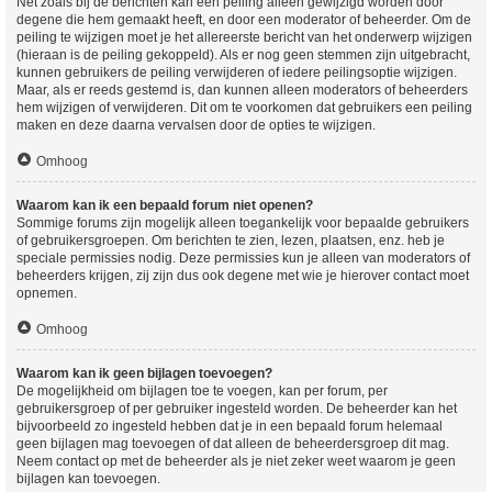
Net zoals bij de berichten kan een peiling alleen gewijzigd worden door
degene die hem gemaakt heeft, en door een moderator of beheerder. Om de
peiling te wijzigen moet je het allereerste bericht van het onderwerp wijzigen
(hieraan is de peiling gekoppeld). Als er nog geen stemmen zijn uitgebracht,
kunnen gebruikers de peiling verwijderen of iedere peilingsoptie wijzigen.
Maar, als er reeds gestemd is, dan kunnen alleen moderators of beheerders
hem wijzigen of verwijderen. Dit om te voorkomen dat gebruikers een peiling
maken en deze daarna vervalsen door de opties te wijzigen.
Omhoog
Waarom kan ik een bepaald forum niet openen?
Sommige forums zijn mogelijk alleen toegankelijk voor bepaalde gebruikers
of gebruikersgroepen. Om berichten te zien, lezen, plaatsen, enz. heb je
speciale permissies nodig. Deze permissies kun je alleen van moderators of
beheerders krijgen, zij zijn dus ook degene met wie je hierover contact moet
opnemen.
Omhoog
Waarom kan ik geen bijlagen toevoegen?
De mogelijkheid om bijlagen toe te voegen, kan per forum, per
gebruikersgroep of per gebruiker ingesteld worden. De beheerder kan het
bijvoorbeeld zo ingesteld hebben dat je in een bepaald forum helemaal
geen bijlagen mag toevoegen of dat alleen de beheerdersgroep dit mag.
Neem contact op met de beheerder als je niet zeker weet waarom je geen
bijlagen kan toevoegen.