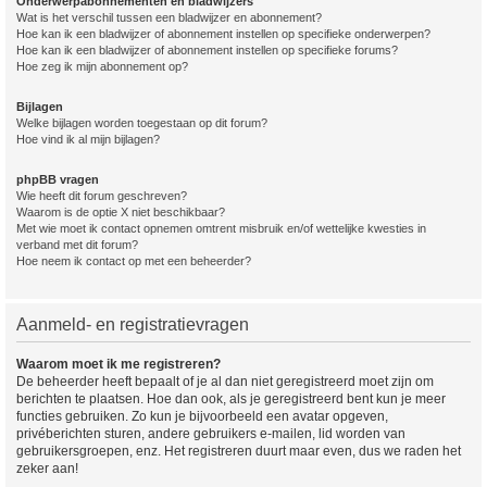
Onderwerpabonnementen en bladwijzers
Wat is het verschil tussen een bladwijzer en abonnement?
Hoe kan ik een bladwijzer of abonnement instellen op specifieke onderwerpen?
Hoe kan ik een bladwijzer of abonnement instellen op specifieke forums?
Hoe zeg ik mijn abonnement op?
Bijlagen
Welke bijlagen worden toegestaan op dit forum?
Hoe vind ik al mijn bijlagen?
phpBB vragen
Wie heeft dit forum geschreven?
Waarom is de optie X niet beschikbaar?
Met wie moet ik contact opnemen omtrent misbruik en/of wettelijke kwesties in
verband met dit forum?
Hoe neem ik contact op met een beheerder?
Aanmeld- en registratievragen
Waarom moet ik me registreren?
De beheerder heeft bepaalt of je al dan niet geregistreerd moet zijn om
berichten te plaatsen. Hoe dan ook, als je geregistreerd bent kun je meer
functies gebruiken. Zo kun je bijvoorbeeld een avatar opgeven,
privéberichten sturen, andere gebruikers e-mailen, lid worden van
gebruikersgroepen, enz. Het registreren duurt maar even, dus we raden het
zeker aan!