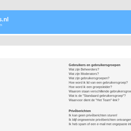
.nl
um
Gebruikers en gebruikersgroepen
Wat zijn Beheerders?
Wat zijn Moderators?
Wat zijn gebruikersgroepen?
Hoe word ik lid van een gebruikersgroep?
Hoe word ik een groepsleider?
Waarom staan verschillende gebruikersgroe
Wat is de "Standaard gebruikersgroep"?
Waarvoor dient de "Het Team"-link?
Privéberichten
Ik kan geen privéberichten sturen!
Ik blijf ongewenste privéberichten ontvange
Ik heb spam of een e-mail met ongepaste i