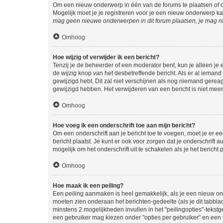
Om een nieuw onderwerp in één van de forums te plaatsen of 
Mogelijk moet je je registreren voor je een nieuw onderwerp k
mag geen nieuwe onderwerpen in dit forum plaatsen, je mag ni
Omhoog
Hoe wijzig of verwijder ik een bericht?
Tenzij je de beheerder of een moderator bent, kun je alleen je 
de
wijzig
knop van het desbetreffende bericht. Als er al iemand o
gewijzigd hebt. Dit zal niet verschijnen als nog niemand gere
gewijzigd hebben. Het verwijderen van een bericht is niet mee
Omhoog
Hoe voeg ik een onderschrift toe aan mijn bericht?
Om een onderschrift aan je bericht toe te voegen, moet je er ee
bericht plaatst. Je kunt er ook voor zorgen dat je onderschrift 
mogelijk om het onderschrift uit te schakelen als je het bericht p
Omhoog
Hoe maak ik een peiling?
Een peiling aanmaken is heel gemakkelijk, als je een nieuw ond
moeten zien onderaan het berichten-gedeelte (als je dit tabblad 
minstens 2 mogelijkheden invullen in het "peilingopties"-tekstg
een gebruiker mag kiezen onder "opties per gebruiker" en een ti