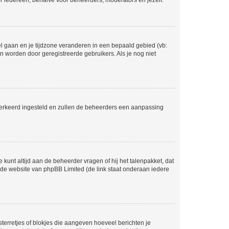
voor iedereen, behalve voor beheerders, moderators en jezelf.
eel gaan en je tijdzone veranderen in een bepaald gebied (vb:
 worden door geregistreerde gebruikers. Als je nog niet
er verkeerd ingesteld en zullen de beheerders een aanpassing
 kunt altijd aan de beheerder vragen of hij het talenpakket, dat
p de website van phpBB Limited (de link staat onderaan iedere
sterretjes of blokjes die aangeven hoeveel berichten je