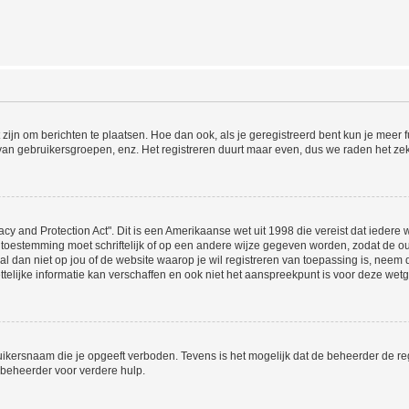
 zijn om berichten te plaatsen. Hoe dan ook, als je geregistreerd bent kun je meer
 van gebruikersgroepen, enz. Het registreren duurt maar even, dus we raden het ze
acy and Protection Act". Dit is een Amerikaanse wet uit 1998 die vereist dat ieder
 toestemming moet schriftelijk of op een andere wijze gegeven worden, zodat de 
et al dan niet op jou of de website waarop je wil registreren van toepassing is, nee
lijke informatie kan verschaffen en ook niet het aanspreekpunt is voor deze wetge
ikersnaam die je opgeeft verboden. Tevens is het mogelijk dat de beheerder de regi
beheerder voor verdere hulp.