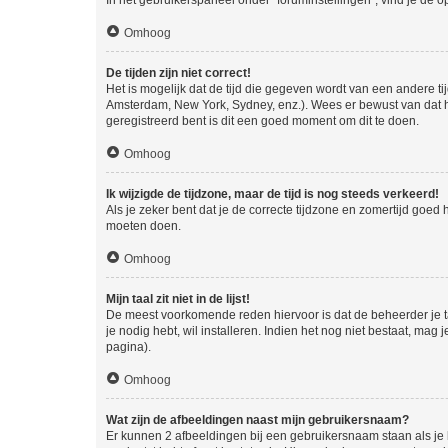
In het gebruikerspaneel onder "foruminstellingen", vind je de o
Omhoog
De tijden zijn niet correct!
Het is mogelijk dat de tijd die gegeven wordt van een andere ti
Amsterdam, New York, Sydney, enz.). Wees er bewust van dat he
geregistreerd bent is dit een goed moment om dit te doen.
Omhoog
Ik wijzigde de tijdzone, maar de tijd is nog steeds verkeerd!
Als je zeker bent dat je de correcte tijdzone en zomertijd goed
moeten doen.
Omhoog
Mijn taal zit niet in de lijst!
De meest voorkomende reden hiervoor is dat de beheerder je taal 
je nodig hebt, wil installeren. Indien het nog niet bestaat, m
pagina).
Omhoog
Wat zijn de afbeeldingen naast mijn gebruikersnaam?
Er kunnen 2 afbeeldingen bij een gebruikersnaam staan als je be