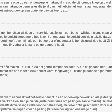
om een reactie op een onderwerp te maken, klik je op de bijhorende knop op ofwe
an aanmaken, de permissies die je al dan niet hebt in het forum staan onderaan de
et antwoorden op een onderwerp in dit forum, enz.
).
eigen berichten wijzigen en verwijderen. Je kunt een bericht wijzigen (soms maar voo
p je bericht gereageerd heeft, komt er onderaan je bericht een klein tekstje dat ze
ageerd heeft, evenmin als een beheerder of moderator je bericht gewijzigd heeft. 
r mogelijk zodra er iemand op gereageerd heeft.
rst één maken. Dit kun je via het gebruikerspaneel doen. Als je dit gedaan hebt, ku
automatisch aan ieder nieuw bericht wordt toegevoegd. Dit doe je door de bijhorende 
laatst).
erwerp aanmaakt (of het eerste bericht in een onderwerp bewerkt en als je daar pe
niet kan zien, heb je niet de juiste permissies om peilingen aan te maken). Je moet 
edeelte (limiet is ingesteld door de beheerder), met elke optie gescheiden door mi
jdslimiet in dagen voor de peiling (0 is een peiling van oneindige duur).