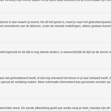
ptie
Verberg mijn online status
. Als je deze optie activeert zul je onzichtbaar zijn 
jdzone is dan waarin jij woont. Als dit het geval is, moet je naar het gebruikerspan
t veranderen van de tijdzone, zoals de meeste instellingen, alleen gedaan kunnen
 hebt ingevuld en de tijd is nog steeds anders, is waarschijnlijk de tijd op de serv
niet geïnstalleerd heeft, of dat nog niemand het forum in je taal vertaald heeft. Je
ag je gerust de vertaling maken. Meer informatie hieromtrent kan gevonden worden o
richten leest. De eerste afbeelding geeft aan welke rang je hebt, meestal zijn dit 