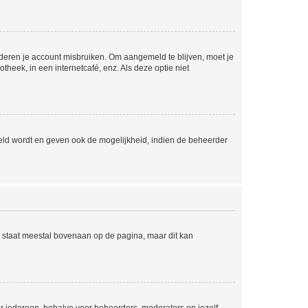
nderen je account misbruiken. Om aangemeld te blijven, moet je
theek, in een internetcafé, enz. Als deze optie niet
eld wordt en geven ook de mogelijkheid, indien de beheerder
e staat meestal bovenaan op de pagina, maar dit kan