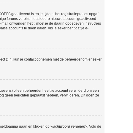
OPPA geactiveerd is en je tijdens het registratieproces opgaf
ommige forums vereisen dat iedere nieuwe account geactiveerd
 e-mail ontvangen hebt, moet je de daarin opgegeven instructies
lse accounts te doen dalen. Als je zeker bent dat je e-
rect zijn, kun je contact opnemen met de beheerder om er zeker
egevens) of een beheerder heeft je account verwijderd om één
e nog geen berichten geplaatst hebben, verwijderen. Dit doen ze
anmeldpagina gaan en klikken op
wachtwoord vergeten?
. Volg de