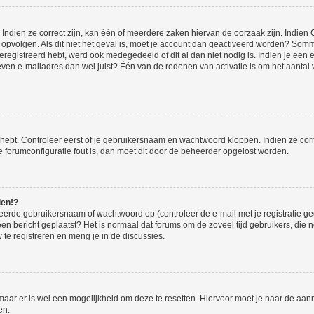
ndien ze correct zijn, kan één of meerdere zaken hiervan de oorzaak zijn. Indien C
es opvolgen. Als dit niet het geval is, moet je account dan geactiveerd worden? S
geregistreerd hebt, werd ook medegedeeld of dit al dan niet nodig is. Indien je een
ven e-mailadres dan wel juist? Één van de redenen van activatie is om het aantal va
 hebt. Controleer eerst of je gebruikersnaam en wachtwoord kloppen. Indien ze cor
 de forumconfiguratie fout is, dan moet dit door de beheerder opgelost worden.
den!?
eerde gebruikersnaam of wachtwoord op (controleer de e-mail met je registratie g
it een bericht geplaatst? Het is normaal dat forums om de zoveel tijd gebruikers, di
e registreren en meng je in de discussies.
 maar er is wel een mogelijkheid om deze te resetten. Hiervoor moet je naar de a
en.