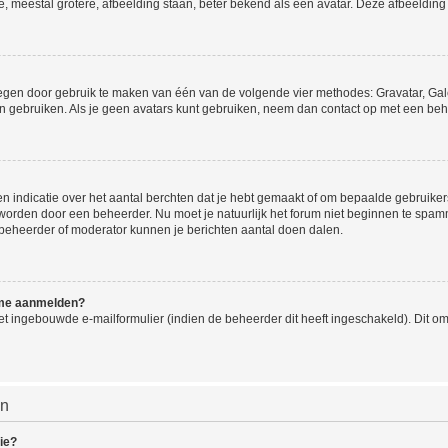
e, meestal grotere, afbeelding staan, beter bekend als een avatar. Deze afbeelding 
oegen door gebruik te maken van één van de volgende vier methodes: Gravatar, Gale
n gebruiken. Als je geen avatars kunt gebruiken, neem dan contact op met een beh
indicatie over het aantal berchten dat je hebt gemaakt of om bepaalde gebruikers 
d worden door een beheerder. Nu moet je natuurlijk het forum niet beginnen te sp
en beheerder of moderator kunnen je berichten aantal doen dalen.
k me aanmelden?
t ingebouwde e-mailformulier (indien de beheerder dit heeft ingeschakeld). Dit o
en
ie?