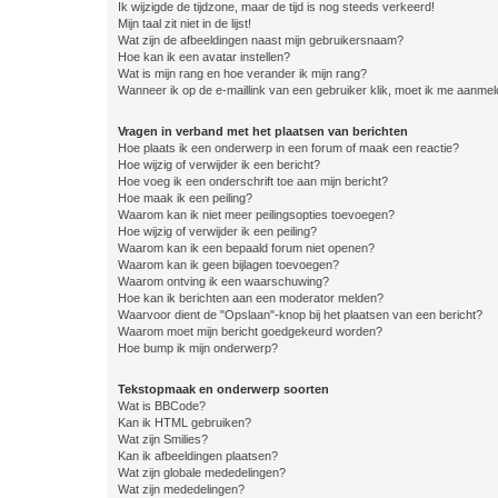
Ik wijzigde de tijdzone, maar de tijd is nog steeds verkeerd!
Mijn taal zit niet in de lijst!
Wat zijn de afbeeldingen naast mijn gebruikersnaam?
Hoe kan ik een avatar instellen?
Wat is mijn rang en hoe verander ik mijn rang?
Wanneer ik op de e-maillink van een gebruiker klik, moet ik me aanme
Vragen in verband met het plaatsen van berichten
Hoe plaats ik een onderwerp in een forum of maak een reactie?
Hoe wijzig of verwijder ik een bericht?
Hoe voeg ik een onderschrift toe aan mijn bericht?
Hoe maak ik een peiling?
Waarom kan ik niet meer peilingsopties toevoegen?
Hoe wijzig of verwijder ik een peiling?
Waarom kan ik een bepaald forum niet openen?
Waarom kan ik geen bijlagen toevoegen?
Waarom ontving ik een waarschuwing?
Hoe kan ik berichten aan een moderator melden?
Waarvoor dient de "Opslaan"-knop bij het plaatsen van een bericht?
Waarom moet mijn bericht goedgekeurd worden?
Hoe bump ik mijn onderwerp?
Tekstopmaak en onderwerp soorten
Wat is BBCode?
Kan ik HTML gebruiken?
Wat zijn Smilies?
Kan ik afbeeldingen plaatsen?
Wat zijn globale mededelingen?
Wat zijn mededelingen?