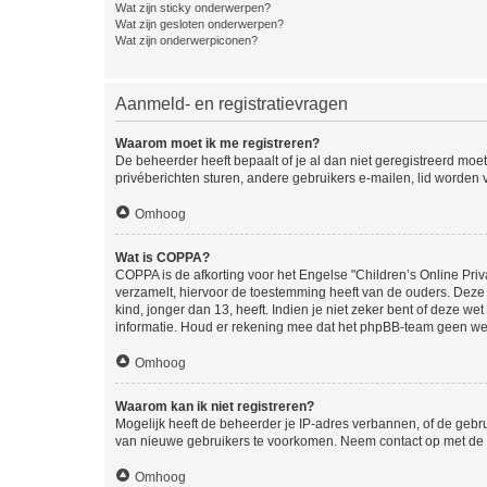
Wat zijn sticky onderwerpen?
Wat zijn gesloten onderwerpen?
Wat zijn onderwerpiconen?
Aanmeld- en registratievragen
Waarom moet ik me registreren?
De beheerder heeft bepaalt of je al dan niet geregistreerd moet
privéberichten sturen, andere gebruikers e-mailen, lid worden
Omhoog
Wat is COPPA?
COPPA is de afkorting voor het Engelse "Children’s Online Priv
verzamelt, hiervoor de toestemming heeft van de ouders. Deze
kind, jonger dan 13, heeft. Indien je niet zeker bent of deze w
informatie. Houd er rekening mee dat het phpBB-team geen wette
Omhoog
Waarom kan ik niet registreren?
Mogelijk heeft de beheerder je IP-adres verbannen, of de gebru
van nieuwe gebruikers te voorkomen. Neem contact op met de 
Omhoog