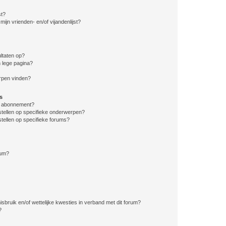
st?
ijn vrienden- en/of vijandenlijst?
ltaten op?
 lege pagina?
erpen vinden?
s
en abonnement?
stellen op specifieke onderwerpen?
tellen op specifieke forums?
rum?
bruik en/of wettelijke kwesties in verband met dit forum?
?