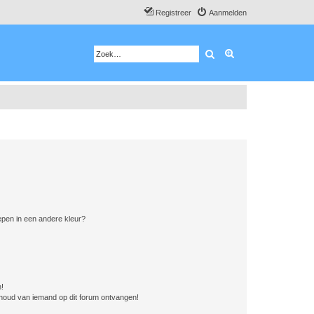
Registreer
Aanmelden
Zoek
Uitgebreid zoeken
pen in een andere kleur?
n!
nhoud van iemand op dit forum ontvangen!