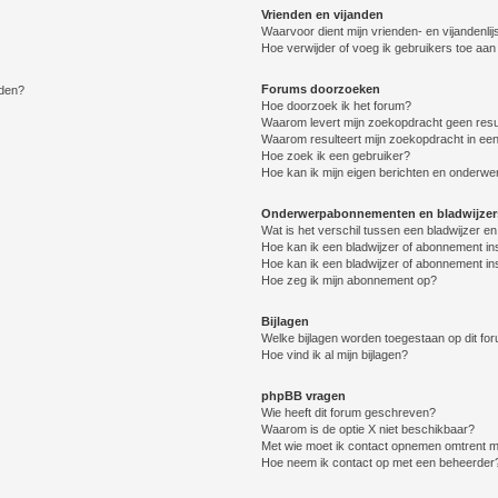
Vrienden en vijanden
Waarvoor dient mijn vrienden- en vijandenlij
Hoe verwijder of voeg ik gebruikers toe aan m
Forums doorzoeken
lden?
Hoe doorzoek ik het forum?
Waarom levert mijn zoekopdracht geen resu
Waarom resulteert mijn zoekopdracht in een
Hoe zoek ik een gebruiker?
Hoe kan ik mijn eigen berichten en onderw
Onderwerpabonnementen en bladwijzer
Wat is het verschil tussen een bladwijzer 
Hoe kan ik een bladwijzer of abonnement in
Hoe kan ik een bladwijzer of abonnement ins
Hoe zeg ik mijn abonnement op?
Bijlagen
Welke bijlagen worden toegestaan op dit fo
Hoe vind ik al mijn bijlagen?
phpBB vragen
Wie heeft dit forum geschreven?
Waarom is de optie X niet beschikbaar?
Met wie moet ik contact opnemen omtrent mis
Hoe neem ik contact op met een beheerder