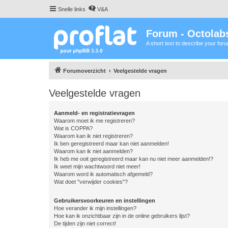
Snelle links
V&A
Forum - Octolabs
A short text to describe your for
Forumoverzicht
Veelgestelde vragen
Veelgestelde vragen
Aanmeld- en registratievragen
Waarom moet ik me registreren?
Wat is COPPA?
Waarom kan ik niet registreren?
Ik ben geregistreerd maar kan niet aanmelden!
Waarom kan ik niet aanmelden?
Ik heb me ooit geregistreerd maar kan nu niet meer aanmelden!?
Ik weet mijn wachtwoord niet meer!
Waarom word ik automatisch afgemeld?
Wat doet "verwijder cookies"?
Gebruikersvoorkeuren en instellingen
Hoe verander ik mijn instellingen?
Hoe kan ik onzichtbaar zijn in de online gebruikers lijst?
De tijden zijn niet correct!