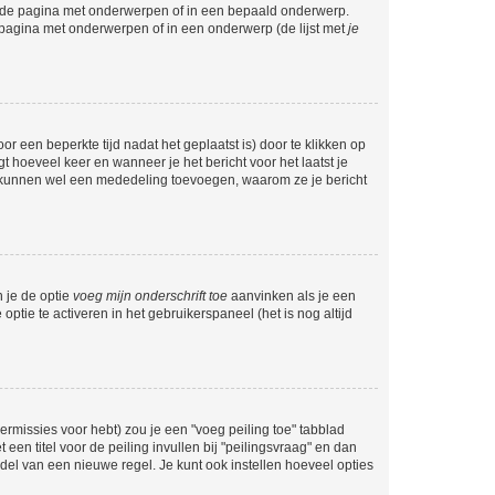
l de pagina met onderwerpen of in een bepaald onderwerp.
 pagina met onderwerpen of in een onderwerp (de lijst met
je
r een beperkte tijd nadat het geplaatst is) door te klikken op
gt hoeveel keer en wanneer je het bericht voor het laatst je
Zij kunnen wel een mededeling toevoegen, waarom ze je bericht
n je de optie
voeg mijn onderschrift toe
aanvinken als je een
optie te activeren in het gebruikerspaneel (het is nog altijd
rmissies voor hebt) zou je een "voeg peiling toe" tabblad
een titel voor de peiling invullen bij "peilingsvraag" en dan
ddel van een nieuwe regel. Je kunt ook instellen hoeveel opties