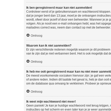
Ik ben geregistreerd maar kan niet aanmelden!
Controleer eerst of je gebruikersnaam en wachtwoord kloppen. I
dat je jonger bent dan 13 jaar, moet je de ontvangen instructi
wordt, ofwel door jezelf of door een beheerder. Wanneer je je 
volgen. Als je nooit een e-mail ontvangen hebt, was het opgege
mailadres correct was, neem dan contact op met de beheerder.
Omhoog
Waarom kan ik niet aanmelden?
Er zijn verschillende redenen mogelijk waarom je dit probleem
van te zijn dat je niet verbannen bent. Het is ook mogelijk dat
Omhoog
Ik heb me ooit geregistreerd maar kan nu niet meer aanmel
De meest voorkomende oorzaken hiervoor zijn: je gaf een verk
of andere reden. Indien dit laatste het geval is, heb je dan oo
om de database qua omvang te verkleinen. Probeer je opnieuw t
Omhoog
Ik weet mijn wachtwoord niet meer!
Geen paniek! Je kan je huidige wachtwoord niet terug krijgen,
instructies op het scherm en even later kan je je weer aanmeld