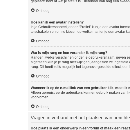
geplaatst hebt of wat je status is. Hieronder kan nog een tweed
Omhoog
Hoe kan ik een avatar instellen?
In je Gebruikerspaneel, onder “Profiel” kun je een avatar toev
te schakelen en om te kiezen op welke manier je een avatar ka
Omhoog
Wat is mijn rang en hoe verander ik mijn rang?
Rangen, welke verschijnen onder je gebruikersnaam, geven een 
algemeen kun je je rang niet wijzigen, aangezien ze ingestel
rang. Dit heeft zelfs mogelijk het tegenovergestelde effect, e
Omhoog
Wanneer ik op de e-maillink van een gebruiker klik, moet i
Alleen geregistreerde gebruikers kunnen gebruik maken van he
voorkomen.
Omhoog
Vragen in verband met het plaatsen van bericht
Hoe plaats ik een onderwerp in een forum of maak een react