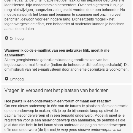
over het aantal berchten dat je hebt gemaakt of om bepaalde gebruikers te
identificeren, bijv. moderators en beheerders. Over het algemeen kun je je
rang niet wijzigen, aangezien ze ingesteld worden door een beheerder. Nu
moet je natuurlijk het forum niet beginnen te spammen met onzinnig veel
berichten, gewoon voor een hogere rang. Dit heeft zelfs mogelijk het
tegenovergestelde effect, een beheerder of moderator kunnen je berichten
aantal doen dalen.
Omhoog
Wanneer ik op de e-maillink van een gebruiker klik, moet ik me
aanmelden?
Alleen geregistreerde gebruikers kunnen gebruik maken van het
ingebouwde e-mailformulier (indien de beheerder dit heeft ingeschakeld). Dit
om misbruik van het e-mailsysteem door anonieme gebruikers te voorkomen.
Omhoog
Vragen in verband met het plaatsen van berichten
Hoe plaats ik een onderwerp in een forum of maak een reactie?
Om een nieuw onderwerp in één van de forums te plaatsen of om een reactie
op een onderwerp te maken, klik je op de bijhorende knop op ofwel de
pagina met onderwerpen of in een bepaald onderwerp. Mogelijk moet je je
registreren voor je een nieuw onderwerp kan aanmaken, de permissies die
je al dan niet hebt in het forum staan onderaan de pagina met onderwerpen
of in een onderwerp (de lijst met
je mag geen nieuwe onderwerpen in dit