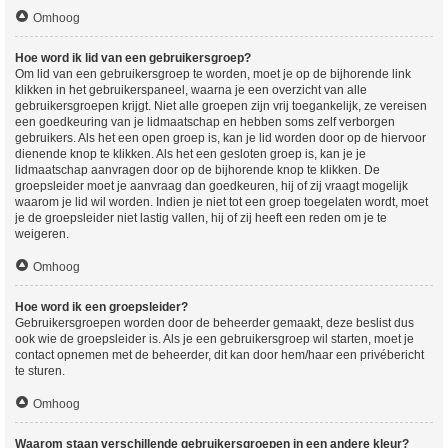
Omhoog
Hoe word ik lid van een gebruikersgroep?
Om lid van een gebruikersgroep te worden, moet je op de bijhorende link
klikken in het gebruikerspaneel, waarna je een overzicht van alle
gebruikersgroepen krijgt. Niet alle groepen zijn vrij toegankelijk, ze vereisen
een goedkeuring van je lidmaatschap en hebben soms zelf verborgen
gebruikers. Als het een open groep is, kan je lid worden door op de hiervoor
dienende knop te klikken. Als het een gesloten groep is, kan je je
lidmaatschap aanvragen door op de bijhorende knop te klikken. De
groepsleider moet je aanvraag dan goedkeuren, hij of zij vraagt mogelijk
waarom je lid wil worden. Indien je niet tot een groep toegelaten wordt, moet
je de groepsleider niet lastig vallen, hij of zij heeft een reden om je te
weigeren.
Omhoog
Hoe word ik een groepsleider?
Gebruikersgroepen worden door de beheerder gemaakt, deze beslist dus
ook wie de groepsleider is. Als je een gebruikersgroep wil starten, moet je
contact opnemen met de beheerder, dit kan door hem/haar een privébericht
te sturen.
Omhoog
Waarom staan verschillende gebruikersgroepen in een andere kleur?