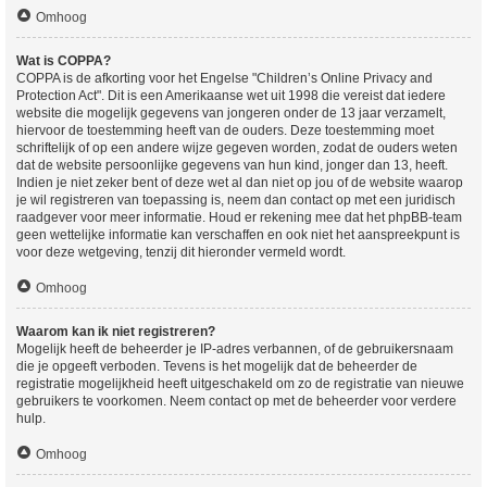
Omhoog
Wat is COPPA?
COPPA is de afkorting voor het Engelse "Children’s Online Privacy and
Protection Act". Dit is een Amerikaanse wet uit 1998 die vereist dat iedere
website die mogelijk gegevens van jongeren onder de 13 jaar verzamelt,
hiervoor de toestemming heeft van de ouders. Deze toestemming moet
schriftelijk of op een andere wijze gegeven worden, zodat de ouders weten
dat de website persoonlijke gegevens van hun kind, jonger dan 13, heeft.
Indien je niet zeker bent of deze wet al dan niet op jou of de website waarop
je wil registreren van toepassing is, neem dan contact op met een juridisch
raadgever voor meer informatie. Houd er rekening mee dat het phpBB-team
geen wettelijke informatie kan verschaffen en ook niet het aanspreekpunt is
voor deze wetgeving, tenzij dit hieronder vermeld wordt.
Omhoog
Waarom kan ik niet registreren?
Mogelijk heeft de beheerder je IP-adres verbannen, of de gebruikersnaam
die je opgeeft verboden. Tevens is het mogelijk dat de beheerder de
registratie mogelijkheid heeft uitgeschakeld om zo de registratie van nieuwe
gebruikers te voorkomen. Neem contact op met de beheerder voor verdere
hulp.
Omhoog