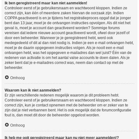
Ik ben geregistreerd maar kan niet aanmelden!
Controleer eerst of je gebruikersnaam en wachtwoord kloppen. Indien ze
correct zijn, kan één of meerdere zaken hiervan de oorzaak zijn. Indien
COPPA geactiveerd is en je tijdens het registratieproces opgaf dat je jonger
bent dan 13 jaar, moet je de ontvangen instructies opvolgen. Als dit niet het
geval is, moet je account dan geactiveerd worden? Sommige forums
vereisen dat iedere nieuwe account geactiveerd wordt, ofwel door jezelf of
door een beheerder. Wanneer je je geregistreerd hebt, werd ook
medegedeeld of dit al dan niet nodig is. Indien je een e-mail ontvangen hebt,
moet je de daarin opgegeven instructies volgen. Als je nooit een e-mail
ontvangen hebt, was het opgegeven e-mailadres dan wel juist? Één van de
redenen van activatie is om het aantal valse accounts te doen dalen. Als je
zeker bent dat je e-mailadres correct was, neem dan contact op met de
beheerder.
Omhoog
Waarom kan ik niet aanmelden?
Er zijn verschillende redenen mogelijk waarom je dit probleem hebt.
Controleer eerst of je gebruikersnaam en wachtwoord kloppen. Indien ze
correct zijn, kun je contact opnemen met de beheerder om er zeker van te
zijn dat je niet verbannen bent. Het is ook mogelijk dat de forumconfiguratie
fout is, dan moet dit door de beheerder opgelost worden.
Omhoog
Ik heb me ooit geregistreerd maar kan nu niet meer aanmelden!?