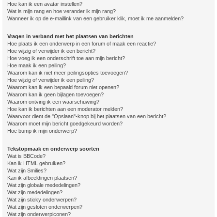
Hoe kan ik een avatar instellen?
Wat is mijn rang en hoe verander ik mijn rang?
Wanneer ik op de e-maillink van een gebruiker klik, moet ik me aanmelden?
Vragen in verband met het plaatsen van berichten
Hoe plaats ik een onderwerp in een forum of maak een reactie?
Hoe wijzig of verwijder ik een bericht?
Hoe voeg ik een onderschrift toe aan mijn bericht?
Hoe maak ik een peiling?
Waarom kan ik niet meer peilingsopties toevoegen?
Hoe wijzig of verwijder ik een peiling?
Waarom kan ik een bepaald forum niet openen?
Waarom kan ik geen bijlagen toevoegen?
Waarom ontving ik een waarschuwing?
Hoe kan ik berichten aan een moderator melden?
Waarvoor dient de "Opslaan"-knop bij het plaatsen van een bericht?
Waarom moet mijn bericht goedgekeurd worden?
Hoe bump ik mijn onderwerp?
Tekstopmaak en onderwerp soorten
Wat is BBCode?
Kan ik HTML gebruiken?
Wat zijn Smilies?
Kan ik afbeeldingen plaatsen?
Wat zijn globale mededelingen?
Wat zijn mededelingen?
Wat zijn sticky onderwerpen?
Wat zijn gesloten onderwerpen?
Wat zijn onderwerpiconen?