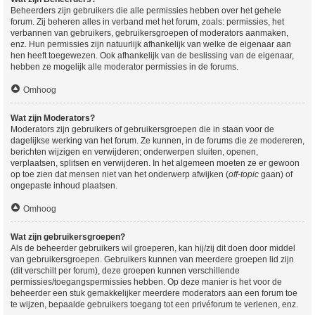
Beheerders zijn gebruikers die alle permissies hebben over het gehele
forum. Zij beheren alles in verband met het forum, zoals: permissies, het
verbannen van gebruikers, gebruikersgroepen of moderators aanmaken,
enz. Hun permissies zijn natuurlijk afhankelijk van welke de eigenaar aan
hen heeft toegewezen. Ook afhankelijk van de beslissing van de eigenaar,
hebben ze mogelijk alle moderator permissies in de forums.
Omhoog
Wat zijn Moderators?
Moderators zijn gebruikers of gebruikersgroepen die in staan voor de
dagelijkse werking van het forum. Ze kunnen, in de forums die ze modereren,
berichten wijzigen en verwijderen; onderwerpen sluiten, openen,
verplaatsen, splitsen en verwijderen. In het algemeen moeten ze er gewoon
op toe zien dat mensen niet van het onderwerp afwijken (
off-topic
gaan) of
ongepaste inhoud plaatsen.
Omhoog
Wat zijn gebruikersgroepen?
Als de beheerder gebruikers wil groeperen, kan hij/zij dit doen door middel
van gebruikersgroepen. Gebruikers kunnen van meerdere groepen lid zijn
(dit verschilt per forum), deze groepen kunnen verschillende
permissies/toegangspermissies hebben. Op deze manier is het voor de
beheerder een stuk gemakkelijker meerdere moderators aan een forum toe
te wijzen, bepaalde gebruikers toegang tot een privéforum te verlenen, enz.