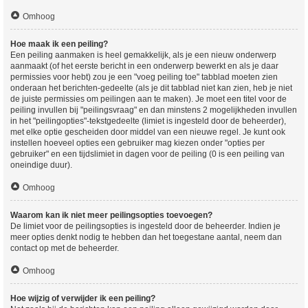
Omhoog
Hoe maak ik een peiling?
Een peiling aanmaken is heel gemakkelijk, als je een nieuw onderwerp
aanmaakt (of het eerste bericht in een onderwerp bewerkt en als je daar
permissies voor hebt) zou je een "voeg peiling toe" tabblad moeten zien
onderaan het berichten-gedeelte (als je dit tabblad niet kan zien, heb je niet
de juiste permissies om peilingen aan te maken). Je moet een titel voor de
peiling invullen bij "peilingsvraag" en dan minstens 2 mogelijkheden invullen
in het "peilingopties"-tekstgedeelte (limiet is ingesteld door de beheerder),
met elke optie gescheiden door middel van een nieuwe regel. Je kunt ook
instellen hoeveel opties een gebruiker mag kiezen onder "opties per
gebruiker" en een tijdslimiet in dagen voor de peiling (0 is een peiling van
oneindige duur).
Omhoog
Waarom kan ik niet meer peilingsopties toevoegen?
De limiet voor de peilingsopties is ingesteld door de beheerder. Indien je
meer opties denkt nodig te hebben dan het toegestane aantal, neem dan
contact op met de beheerder.
Omhoog
Hoe wijzig of verwijder ik een peiling?