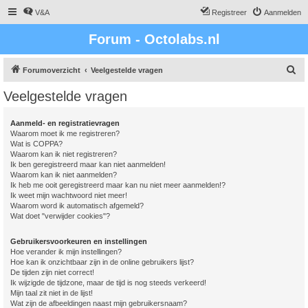
V&A
Registreer
Aanmelden
Forum - Octolabs.nl
Z
Forumoverzicht
Veelgestelde vragen
o
Veelgestelde vragen
e
k
Aanmeld- en registratievragen
Waarom moet ik me registreren?
Wat is COPPA?
Waarom kan ik niet registreren?
Ik ben geregistreerd maar kan niet aanmelden!
Waarom kan ik niet aanmelden?
Ik heb me ooit geregistreerd maar kan nu niet meer aanmelden!?
Ik weet mijn wachtwoord niet meer!
Waarom word ik automatisch afgemeld?
Wat doet "verwijder cookies"?
Gebruikersvoorkeuren en instellingen
Hoe verander ik mijn instellingen?
Hoe kan ik onzichtbaar zijn in de online gebruikers lijst?
De tijden zijn niet correct!
Ik wijzigde de tijdzone, maar de tijd is nog steeds verkeerd!
Mijn taal zit niet in de lijst!
Wat zijn de afbeeldingen naast mijn gebruikersnaam?