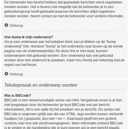
De beheerder kan beslist hebben dat geplaatste berichten eerst nagekeken
moeten worden. Het is tevens ook mogelijk dat de beheerder je in een
gebruikersgroep heeft geplaatst waarvan de berichten altijd nagelezen
moeten worden. Neem contact op met de beheerder voor verdere informatie.
Omhoog
Hoe bump ik mijn onderwerp?
Als je een onderwerp aan het bekijken bent, kan je klikken op de "bump
onderwerp" link. Hierdoor "bump" je het onderwerp naar boven op de eerste
pagina van de onderwerpenlijst. Als deze link er niet staat, kunnen
onderwerpen niet gebumpt worden. Een onderwerp kan ook gebumpt
worden door een antwoord te plaatsen, maar hou hierbij wel rekening met de
regels van het forum.
Omhoog
Tekstopmaak en onderwerp soorten
Wat is BBCode?
BBCode is een vereenvoudigde versie van html, het gebruik ervan is al dan
niet toegestaan door de beheerder (je kunt BBCode ook per bericht
uitschakelen, dit is een optie bij het plaatsen van je bericht). De syntax van
BBCode is ongeveer gelijk aan die van HTML, tags worden tussen vierkante
haakjes [ en ] geplaatst, dus niet < en >. Daarnaast geeft het een grotere
controle over hoe iets wordt weergegeven. Meer informatie omtrent BBCode
is te vinden in de handleiding die je kunt openen als je een bericht plaatst.