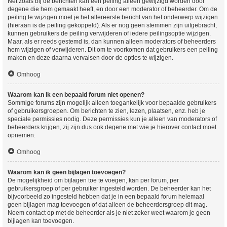
Net zoals bij de berichten kan een peiling alleen gewijzigd worden door
degene die hem gemaakt heeft, en door een moderator of beheerder. Om de
peiling te wijzigen moet je het allereerste bericht van het onderwerp wijzigen
(hieraan is de peiling gekoppeld). Als er nog geen stemmen zijn uitgebracht,
kunnen gebruikers de peiling verwijderen of iedere peilingsoptie wijzigen.
Maar, als er reeds gestemd is, dan kunnen alleen moderators of beheerders
hem wijzigen of verwijderen. Dit om te voorkomen dat gebruikers een peiling
maken en deze daarna vervalsen door de opties te wijzigen.
Omhoog
Waarom kan ik een bepaald forum niet openen?
Sommige forums zijn mogelijk alleen toegankelijk voor bepaalde gebruikers
of gebruikersgroepen. Om berichten te zien, lezen, plaatsen, enz. heb je
speciale permissies nodig. Deze permissies kun je alleen van moderators of
beheerders krijgen, zij zijn dus ook degene met wie je hierover contact moet
opnemen.
Omhoog
Waarom kan ik geen bijlagen toevoegen?
De mogelijkheid om bijlagen toe te voegen, kan per forum, per
gebruikersgroep of per gebruiker ingesteld worden. De beheerder kan het
bijvoorbeeld zo ingesteld hebben dat je in een bepaald forum helemaal
geen bijlagen mag toevoegen of dat alleen de beheerdersgroep dit mag.
Neem contact op met de beheerder als je niet zeker weet waarom je geen
bijlagen kan toevoegen.