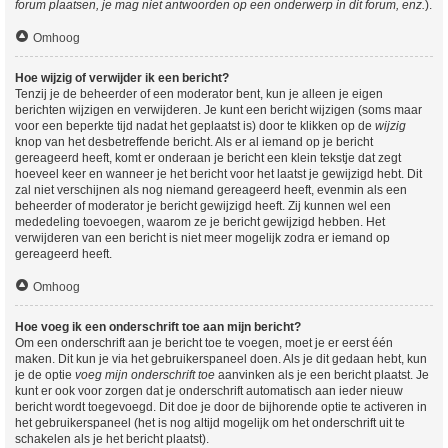
forum plaatsen, je mag niet antwoorden op een onderwerp in dit forum, enz.
).
Omhoog
Hoe wijzig of verwijder ik een bericht?
Tenzij je de beheerder of een moderator bent, kun je alleen je eigen
berichten wijzigen en verwijderen. Je kunt een bericht wijzigen (soms maar
voor een beperkte tijd nadat het geplaatst is) door te klikken op de
wijzig
knop van het desbetreffende bericht. Als er al iemand op je bericht
gereageerd heeft, komt er onderaan je bericht een klein tekstje dat zegt
hoeveel keer en wanneer je het bericht voor het laatst je gewijzigd hebt. Dit
zal niet verschijnen als nog niemand gereageerd heeft, evenmin als een
beheerder of moderator je bericht gewijzigd heeft. Zij kunnen wel een
mededeling toevoegen, waarom ze je bericht gewijzigd hebben. Het
verwijderen van een bericht is niet meer mogelijk zodra er iemand op
gereageerd heeft.
Omhoog
Hoe voeg ik een onderschrift toe aan mijn bericht?
Om een onderschrift aan je bericht toe te voegen, moet je er eerst één
maken. Dit kun je via het gebruikerspaneel doen. Als je dit gedaan hebt, kun
je de optie
voeg mijn onderschrift toe
aanvinken als je een bericht plaatst. Je
kunt er ook voor zorgen dat je onderschrift automatisch aan ieder nieuw
bericht wordt toegevoegd. Dit doe je door de bijhorende optie te activeren in
het gebruikerspaneel (het is nog altijd mogelijk om het onderschrift uit te
schakelen als je het bericht plaatst).