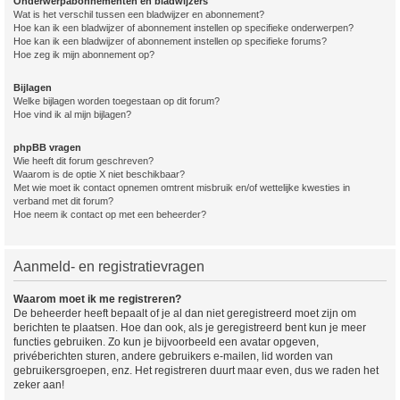
Onderwerpabonnementen en bladwijzers
Wat is het verschil tussen een bladwijzer en abonnement?
Hoe kan ik een bladwijzer of abonnement instellen op specifieke onderwerpen?
Hoe kan ik een bladwijzer of abonnement instellen op specifieke forums?
Hoe zeg ik mijn abonnement op?
Bijlagen
Welke bijlagen worden toegestaan op dit forum?
Hoe vind ik al mijn bijlagen?
phpBB vragen
Wie heeft dit forum geschreven?
Waarom is de optie X niet beschikbaar?
Met wie moet ik contact opnemen omtrent misbruik en/of wettelijke kwesties in
verband met dit forum?
Hoe neem ik contact op met een beheerder?
Aanmeld- en registratievragen
Waarom moet ik me registreren?
De beheerder heeft bepaalt of je al dan niet geregistreerd moet zijn om
berichten te plaatsen. Hoe dan ook, als je geregistreerd bent kun je meer
functies gebruiken. Zo kun je bijvoorbeeld een avatar opgeven,
privéberichten sturen, andere gebruikers e-mailen, lid worden van
gebruikersgroepen, enz. Het registreren duurt maar even, dus we raden het
zeker aan!