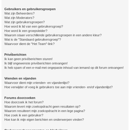
Gebruikers en gebruikersgroepen
Wat zijn Beheerders?
Wat zijn Moderators?
Wat zijn gebruikersgroepen?
Hoe word ik lid van een gebruikersgroep?
Hoe word ik een groepsleider?
Waarom staan verschillende gebruikersgroepen in een andere kleur?
Wat is de "Standaard gebruikersgroep"?
Waarvoor dient de "Het Team"-link?
Privéberichten
Ik kan geen privéberichten sturen!
Ik blijf ongewenste privéberichten ontvangen!
Ik heb spam of een e-mail met ongepaste inhoud van iemand op dit forum ontvangen!
Vrienden en vijanden
Waarvoor dient mijn vrienden- en vijandenlijst?
Hoe verwijder of voeg ik gebruikers toe aan mijn vrienden- en/of vijandenlijst?
Forums doorzoeken
Hoe doorzoek ik het forum?
Waarom levert mijn zoekopdracht geen resultaten op?
Waarom resulteert mijn zoekopdracht in een lege pagina?
Hoe zoek ik een gebruiker?
Hoe kan ik mijn eigen berichten en onderwerpen vinden?