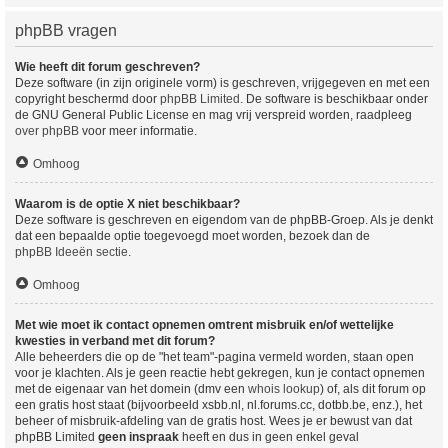
phpBB vragen
Wie heeft dit forum geschreven?
Deze software (in zijn originele vorm) is geschreven, vrijgegeven en met een
copyright beschermd door
phpBB Limited
. De software is beschikbaar onder
de GNU General Public License en mag vrij verspreid worden, raadpleeg
over phpBB
voor meer informatie.
Omhoog
Waarom is de optie X niet beschikbaar?
Deze software is geschreven en eigendom van de phpBB-Groep. Als je denkt
dat een bepaalde optie toegevoegd moet worden, bezoek dan de
phpBB Ideeën sectie
.
Omhoog
Met wie moet ik contact opnemen omtrent misbruik en/of wettelijke
kwesties in verband met dit forum?
Alle beheerders die op de "het team"-pagina vermeld worden, staan open
voor je klachten. Als je geen reactie hebt gekregen, kun je contact opnemen
met de eigenaar van het domein (dmv een
whois lookup
) of, als dit forum op
een gratis host staat (bijvoorbeeld xsbb.nl, nl.forums.cc, dotbb.be, enz.), het
beheer of misbruik-afdeling van de gratis host. Wees je er bewust van dat
phpBB Limited
geen inspraak
heeft en dus in geen enkel geval