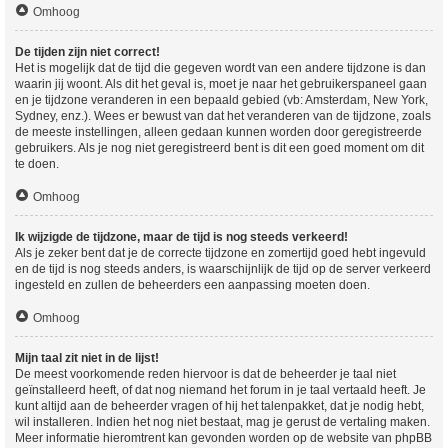
Omhoog
De tijden zijn niet correct!
Het is mogelijk dat de tijd die gegeven wordt van een andere tijdzone is dan
waarin jij woont. Als dit het geval is, moet je naar het gebruikerspaneel gaan
en je tijdzone veranderen in een bepaald gebied (vb: Amsterdam, New York,
Sydney, enz.). Wees er bewust van dat het veranderen van de tijdzone, zoals
de meeste instellingen, alleen gedaan kunnen worden door geregistreerde
gebruikers. Als je nog niet geregistreerd bent is dit een goed moment om dit
te doen.
Omhoog
Ik wijzigde de tijdzone, maar de tijd is nog steeds verkeerd!
Als je zeker bent dat je de correcte tijdzone en zomertijd goed hebt ingevuld
en de tijd is nog steeds anders, is waarschijnlijk de tijd op de server verkeerd
ingesteld en zullen de beheerders een aanpassing moeten doen.
Omhoog
Mijn taal zit niet in de lijst!
De meest voorkomende reden hiervoor is dat de beheerder je taal niet
geïnstalleerd heeft, of dat nog niemand het forum in je taal vertaald heeft. Je
kunt altijd aan de beheerder vragen of hij het talenpakket, dat je nodig hebt,
wil installeren. Indien het nog niet bestaat, mag je gerust de vertaling maken.
Meer informatie hieromtrent kan gevonden worden op de website van phpBB