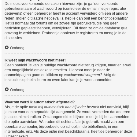
De meest voorkomende oorzaken hiervoor zijn: je gaf een verkeerde
gebruikersnaam of wachtwoord op (controleer de e-mail met je registratie
gegevens) of een beheerder heeft je account verwijderd om één of andere
reden. Indien dit laatste het geval is, heb je dan ooit een bericht geplaatst?
Het is normaal dat forums om de zoveel tijd gebruikers, die nog geen
berichten geplaatst hebben, verwijderen. Dit doen ze om de database qua
omvang te verkleinen. Probeer je opnieuw te registreren en meng je in de
discussies.
Omhoog
Ik weet mijn wachtwoord niet meer!
Geen paniek! Je kan je huidige wachtwoord niet terug krijgen, maar er is wel
een mogelijkheid om deze te resetten. Hiervoor moet je naar de
aanmeldpagina gaan en klikken op
wachtwoord vergeten?
. Volg de
instructies op het scherm en even later kan je je weer aanmelden.
Omhoog
Waarom word ik automatisch afgemeld?
Als je de optie
meld mij automatisch aan bij ieder bezoek
niet aanvinkt, blijf
je maar voor een bepaalde tijd aangemeld. Zo wordt vermeden dat anderen
je account misbruiken. Om aangemeld te blijven, moet je bij het aanmelden
die optie aanvinken. We raden dit echter af als je gebruik maakt van een
openbare computer, bijvoorbeeld op school, in de bibliotheek, in een
internetcafé, enz. Als deze optie niet beschikbaar is, heeft de beheerder deze
uitgeschakeld.