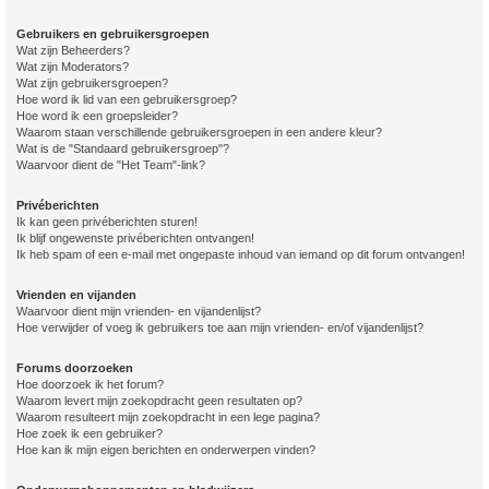
Gebruikers en gebruikersgroepen
Wat zijn Beheerders?
Wat zijn Moderators?
Wat zijn gebruikersgroepen?
Hoe word ik lid van een gebruikersgroep?
Hoe word ik een groepsleider?
Waarom staan verschillende gebruikersgroepen in een andere kleur?
Wat is de "Standaard gebruikersgroep"?
Waarvoor dient de "Het Team"-link?
Privéberichten
Ik kan geen privéberichten sturen!
Ik blijf ongewenste privéberichten ontvangen!
Ik heb spam of een e-mail met ongepaste inhoud van iemand op dit forum ontvangen!
Vrienden en vijanden
Waarvoor dient mijn vrienden- en vijandenlijst?
Hoe verwijder of voeg ik gebruikers toe aan mijn vrienden- en/of vijandenlijst?
Forums doorzoeken
Hoe doorzoek ik het forum?
Waarom levert mijn zoekopdracht geen resultaten op?
Waarom resulteert mijn zoekopdracht in een lege pagina?
Hoe zoek ik een gebruiker?
Hoe kan ik mijn eigen berichten en onderwerpen vinden?