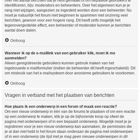
over het aantal berchten dat je hebt gemaakt of om bepaalde gebruikers te
identificeren, bijv. moderators en beheerders. Over het algemeen kun je je
rang niet wijzigen, aangezien ze ingesteld worden door een beheerder. Nu
moet je natuurlijk het forum niet beginnen te spammen met onzinnig veel
berichten, gewoon voor een hogere rang. Dit heeft zelfs mogelijk het
tegenovergestelde effect, een beheerder of moderator kunnen je berichten
aantal doen dalen.
Omhoog
Wanneer ik op de e-maillink van een gebruiker klik, moet ik me
aanmelden?
Alleen geregistreerde gebruikers kunnen gebruik maken van het
ingebouwde e-mailformulier (indien de beheerder dit heeft ingeschakeld). Dit
om misbruik van het e-mailsysteem door anonieme gebruikers te voorkomen.
Omhoog
Vragen in verband met het plaatsen van berichten
Hoe plaats ik een onderwerp in een forum of maak een reactie?
Om een nieuw onderwerp in één van de forums te plaatsen of om een reactie
op een onderwerp te maken, klik je op de bijhorende knop op ofwel de
pagina met onderwerpen of in een bepaald onderwerp. Mogelijk moet je je
registreren voor je een nieuw onderwerp kan aanmaken, de permissies die
je al dan niet hebt in het forum staan onderaan de pagina met onderwerpen
of in een onderwerp (de lijst met
je mag geen nieuwe onderwerpen in dit