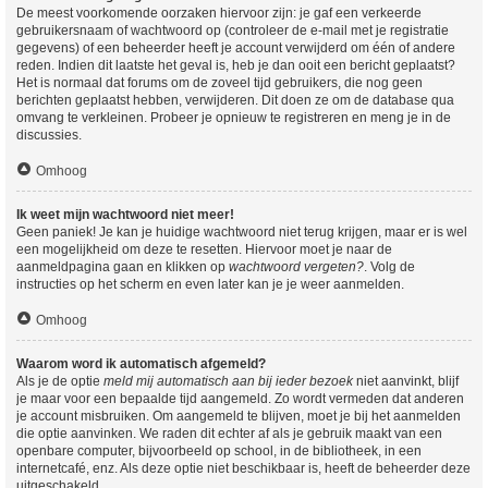
De meest voorkomende oorzaken hiervoor zijn: je gaf een verkeerde
gebruikersnaam of wachtwoord op (controleer de e-mail met je registratie
gegevens) of een beheerder heeft je account verwijderd om één of andere
reden. Indien dit laatste het geval is, heb je dan ooit een bericht geplaatst?
Het is normaal dat forums om de zoveel tijd gebruikers, die nog geen
berichten geplaatst hebben, verwijderen. Dit doen ze om de database qua
omvang te verkleinen. Probeer je opnieuw te registreren en meng je in de
discussies.
Omhoog
Ik weet mijn wachtwoord niet meer!
Geen paniek! Je kan je huidige wachtwoord niet terug krijgen, maar er is wel
een mogelijkheid om deze te resetten. Hiervoor moet je naar de
aanmeldpagina gaan en klikken op
wachtwoord vergeten?
. Volg de
instructies op het scherm en even later kan je je weer aanmelden.
Omhoog
Waarom word ik automatisch afgemeld?
Als je de optie
meld mij automatisch aan bij ieder bezoek
niet aanvinkt, blijf
je maar voor een bepaalde tijd aangemeld. Zo wordt vermeden dat anderen
je account misbruiken. Om aangemeld te blijven, moet je bij het aanmelden
die optie aanvinken. We raden dit echter af als je gebruik maakt van een
openbare computer, bijvoorbeeld op school, in de bibliotheek, in een
internetcafé, enz. Als deze optie niet beschikbaar is, heeft de beheerder deze
uitgeschakeld.