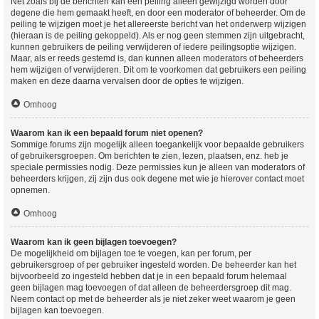
Net zoals bij de berichten kan een peiling alleen gewijzigd worden door
degene die hem gemaakt heeft, en door een moderator of beheerder. Om de
peiling te wijzigen moet je het allereerste bericht van het onderwerp wijzigen
(hieraan is de peiling gekoppeld). Als er nog geen stemmen zijn uitgebracht,
kunnen gebruikers de peiling verwijderen of iedere peilingsoptie wijzigen.
Maar, als er reeds gestemd is, dan kunnen alleen moderators of beheerders
hem wijzigen of verwijderen. Dit om te voorkomen dat gebruikers een peiling
maken en deze daarna vervalsen door de opties te wijzigen.
Omhoog
Waarom kan ik een bepaald forum niet openen?
Sommige forums zijn mogelijk alleen toegankelijk voor bepaalde gebruikers
of gebruikersgroepen. Om berichten te zien, lezen, plaatsen, enz. heb je
speciale permissies nodig. Deze permissies kun je alleen van moderators of
beheerders krijgen, zij zijn dus ook degene met wie je hierover contact moet
opnemen.
Omhoog
Waarom kan ik geen bijlagen toevoegen?
De mogelijkheid om bijlagen toe te voegen, kan per forum, per
gebruikersgroep of per gebruiker ingesteld worden. De beheerder kan het
bijvoorbeeld zo ingesteld hebben dat je in een bepaald forum helemaal
geen bijlagen mag toevoegen of dat alleen de beheerdersgroep dit mag.
Neem contact op met de beheerder als je niet zeker weet waarom je geen
bijlagen kan toevoegen.