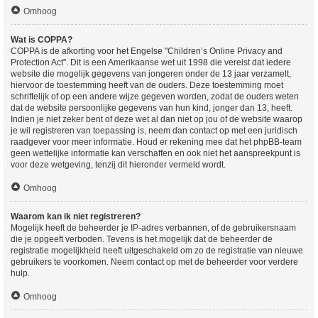
Omhoog
Wat is COPPA?
COPPA is de afkorting voor het Engelse "Children’s Online Privacy and
Protection Act". Dit is een Amerikaanse wet uit 1998 die vereist dat iedere
website die mogelijk gegevens van jongeren onder de 13 jaar verzamelt,
hiervoor de toestemming heeft van de ouders. Deze toestemming moet
schriftelijk of op een andere wijze gegeven worden, zodat de ouders weten
dat de website persoonlijke gegevens van hun kind, jonger dan 13, heeft.
Indien je niet zeker bent of deze wet al dan niet op jou of de website waarop
je wil registreren van toepassing is, neem dan contact op met een juridisch
raadgever voor meer informatie. Houd er rekening mee dat het phpBB-team
geen wettelijke informatie kan verschaffen en ook niet het aanspreekpunt is
voor deze wetgeving, tenzij dit hieronder vermeld wordt.
Omhoog
Waarom kan ik niet registreren?
Mogelijk heeft de beheerder je IP-adres verbannen, of de gebruikersnaam
die je opgeeft verboden. Tevens is het mogelijk dat de beheerder de
registratie mogelijkheid heeft uitgeschakeld om zo de registratie van nieuwe
gebruikers te voorkomen. Neem contact op met de beheerder voor verdere
hulp.
Omhoog