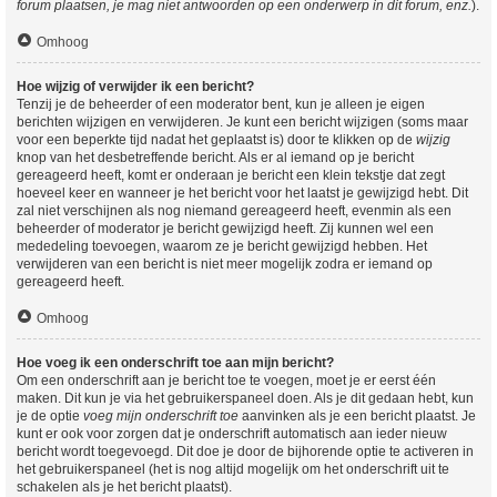
forum plaatsen, je mag niet antwoorden op een onderwerp in dit forum, enz.
).
Omhoog
Hoe wijzig of verwijder ik een bericht?
Tenzij je de beheerder of een moderator bent, kun je alleen je eigen
berichten wijzigen en verwijderen. Je kunt een bericht wijzigen (soms maar
voor een beperkte tijd nadat het geplaatst is) door te klikken op de
wijzig
knop van het desbetreffende bericht. Als er al iemand op je bericht
gereageerd heeft, komt er onderaan je bericht een klein tekstje dat zegt
hoeveel keer en wanneer je het bericht voor het laatst je gewijzigd hebt. Dit
zal niet verschijnen als nog niemand gereageerd heeft, evenmin als een
beheerder of moderator je bericht gewijzigd heeft. Zij kunnen wel een
mededeling toevoegen, waarom ze je bericht gewijzigd hebben. Het
verwijderen van een bericht is niet meer mogelijk zodra er iemand op
gereageerd heeft.
Omhoog
Hoe voeg ik een onderschrift toe aan mijn bericht?
Om een onderschrift aan je bericht toe te voegen, moet je er eerst één
maken. Dit kun je via het gebruikerspaneel doen. Als je dit gedaan hebt, kun
je de optie
voeg mijn onderschrift toe
aanvinken als je een bericht plaatst. Je
kunt er ook voor zorgen dat je onderschrift automatisch aan ieder nieuw
bericht wordt toegevoegd. Dit doe je door de bijhorende optie te activeren in
het gebruikerspaneel (het is nog altijd mogelijk om het onderschrift uit te
schakelen als je het bericht plaatst).