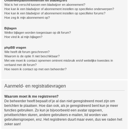
Onderwerpabonnementen en bladwijzers
Wat is het verschil tussen een bladwijzer en abonnement?
Hoe kan ik een bladwijzer of abonnement instellen op specifieke onderwerpen?
Hoe kan ik een bladwijzer of abonnement instellen op specifieke forums?
Hoe zeg ik mijn abonnement op?
Bijlagen
Welke bijlagen worden toegestaan op dit forum?
Hoe vind ik al mijn bijlagen?
phpBB vragen
Wie heeft dit forum geschreven?
Waarom is de optie X niet beschikbaar?
Met wie moet ik contact opnemen omtrent misbruik en/of wettelijke kwesties in
verband met dit forum?
Hoe neem ik contact op met een beheerder?
Aanmeld- en registratievragen
Waarom moet ik me registreren?
De beheerder heeft bepaalt of je al dan niet geregistreerd moet zijn om
berichten te plaatsen. Hoe dan ook, als je geregistreerd bent kun je meer
functies gebruiken. Zo kun je bijvoorbeeld een avatar opgeven,
privéberichten sturen, andere gebruikers e-mailen, lid worden van
gebruikersgroepen, enz. Het registreren duurt maar even, dus we raden het
zeker aan!