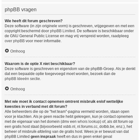
phpBB vragen
Wie heeft dit forum geschreven?
Deze software (in zijn originele vorm) is geschreven, vrijgegeven en met een
copyright beschermd door
phpBB Limited
. De software is beschikbaar onder
de GNU General Public License en mag vrij verspreid worden, raadpleeg
over phpBB
voor meer informatie.
Omhoog
Waarom is de optie X niet beschikbaar?
Deze software is geschreven en eigendom van de phpBB-Groep. Als je denkt
dat een bepaalde optie toegevoegd moet worden, bezoek dan de
phpBB Ideeën sectie
.
Omhoog
Met wie moet ik contact opnemen omtrent misbruik en/of wettelijke
kwesties in verband met dit forum?
Alle beheerders die op de "het team"-pagina vermeld worden, staan open
voor je klachten. Als je geen reactie hebt gekregen, kun je contact opnemen
met de eigenaar van het domein (dmv een
whois lookup
) of, als dit forum op
een gratis host staat (bijvoorbeeld xsbb.nl, nl.forums.cc, dotbb.be, enz.), het
beheer of misbruik-afdeling van de gratis host. Wees je er bewust van dat
phpBB Limited
geen inspraak
heeft en dus in geen enkel geval