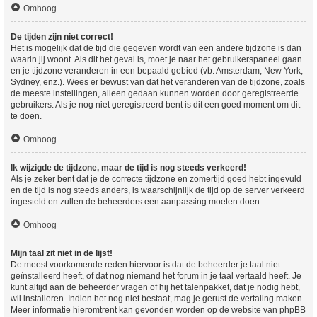
Omhoog
De tijden zijn niet correct!
Het is mogelijk dat de tijd die gegeven wordt van een andere tijdzone is dan
waarin jij woont. Als dit het geval is, moet je naar het gebruikerspaneel gaan
en je tijdzone veranderen in een bepaald gebied (vb: Amsterdam, New York,
Sydney, enz.). Wees er bewust van dat het veranderen van de tijdzone, zoals
de meeste instellingen, alleen gedaan kunnen worden door geregistreerde
gebruikers. Als je nog niet geregistreerd bent is dit een goed moment om dit
te doen.
Omhoog
Ik wijzigde de tijdzone, maar de tijd is nog steeds verkeerd!
Als je zeker bent dat je de correcte tijdzone en zomertijd goed hebt ingevuld
en de tijd is nog steeds anders, is waarschijnlijk de tijd op de server verkeerd
ingesteld en zullen de beheerders een aanpassing moeten doen.
Omhoog
Mijn taal zit niet in de lijst!
De meest voorkomende reden hiervoor is dat de beheerder je taal niet
geïnstalleerd heeft, of dat nog niemand het forum in je taal vertaald heeft. Je
kunt altijd aan de beheerder vragen of hij het talenpakket, dat je nodig hebt,
wil installeren. Indien het nog niet bestaat, mag je gerust de vertaling maken.
Meer informatie hieromtrent kan gevonden worden op de website van phpBB