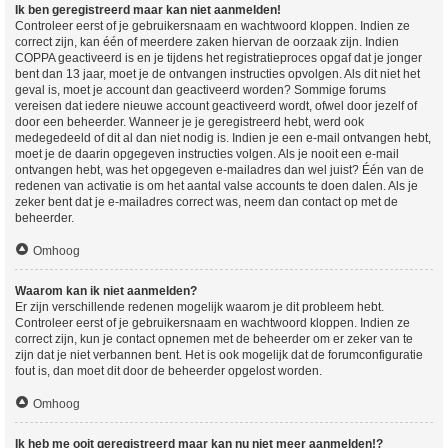
Ik ben geregistreerd maar kan niet aanmelden!
Controleer eerst of je gebruikersnaam en wachtwoord kloppen. Indien ze
correct zijn, kan één of meerdere zaken hiervan de oorzaak zijn. Indien
COPPA geactiveerd is en je tijdens het registratieproces opgaf dat je jonger
bent dan 13 jaar, moet je de ontvangen instructies opvolgen. Als dit niet het
geval is, moet je account dan geactiveerd worden? Sommige forums
vereisen dat iedere nieuwe account geactiveerd wordt, ofwel door jezelf of
door een beheerder. Wanneer je je geregistreerd hebt, werd ook
medegedeeld of dit al dan niet nodig is. Indien je een e-mail ontvangen hebt,
moet je de daarin opgegeven instructies volgen. Als je nooit een e-mail
ontvangen hebt, was het opgegeven e-mailadres dan wel juist? Één van de
redenen van activatie is om het aantal valse accounts te doen dalen. Als je
zeker bent dat je e-mailadres correct was, neem dan contact op met de
beheerder.
Omhoog
Waarom kan ik niet aanmelden?
Er zijn verschillende redenen mogelijk waarom je dit probleem hebt.
Controleer eerst of je gebruikersnaam en wachtwoord kloppen. Indien ze
correct zijn, kun je contact opnemen met de beheerder om er zeker van te
zijn dat je niet verbannen bent. Het is ook mogelijk dat de forumconfiguratie
fout is, dan moet dit door de beheerder opgelost worden.
Omhoog
Ik heb me ooit geregistreerd maar kan nu niet meer aanmelden!?