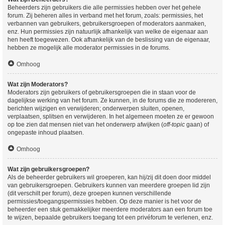
Beheerders zijn gebruikers die alle permissies hebben over het gehele
forum. Zij beheren alles in verband met het forum, zoals: permissies, het
verbannen van gebruikers, gebruikersgroepen of moderators aanmaken,
enz. Hun permissies zijn natuurlijk afhankelijk van welke de eigenaar aan
hen heeft toegewezen. Ook afhankelijk van de beslissing van de eigenaar,
hebben ze mogelijk alle moderator permissies in de forums.
Omhoog
Wat zijn Moderators?
Moderators zijn gebruikers of gebruikersgroepen die in staan voor de
dagelijkse werking van het forum. Ze kunnen, in de forums die ze modereren,
berichten wijzigen en verwijderen; onderwerpen sluiten, openen,
verplaatsen, splitsen en verwijderen. In het algemeen moeten ze er gewoon
op toe zien dat mensen niet van het onderwerp afwijken (
off-topic
gaan) of
ongepaste inhoud plaatsen.
Omhoog
Wat zijn gebruikersgroepen?
Als de beheerder gebruikers wil groeperen, kan hij/zij dit doen door middel
van gebruikersgroepen. Gebruikers kunnen van meerdere groepen lid zijn
(dit verschilt per forum), deze groepen kunnen verschillende
permissies/toegangspermissies hebben. Op deze manier is het voor de
beheerder een stuk gemakkelijker meerdere moderators aan een forum toe
te wijzen, bepaalde gebruikers toegang tot een privéforum te verlenen, enz.