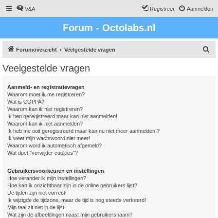
V&A
Registreer
Aanmelden
Forum - Octolabs.nl
Z
Forumoverzicht
Veelgestelde vragen
o
Veelgestelde vragen
e
k
Aanmeld- en registratievragen
Waarom moet ik me registreren?
Wat is COPPA?
Waarom kan ik niet registreren?
Ik ben geregistreerd maar kan niet aanmelden!
Waarom kan ik niet aanmelden?
Ik heb me ooit geregistreerd maar kan nu niet meer aanmelden!?
Ik weet mijn wachtwoord niet meer!
Waarom word ik automatisch afgemeld?
Wat doet "verwijder cookies"?
Gebruikersvoorkeuren en instellingen
Hoe verander ik mijn instellingen?
Hoe kan ik onzichtbaar zijn in de online gebruikers lijst?
De tijden zijn niet correct!
Ik wijzigde de tijdzone, maar de tijd is nog steeds verkeerd!
Mijn taal zit niet in de lijst!
Wat zijn de afbeeldingen naast mijn gebruikersnaam?