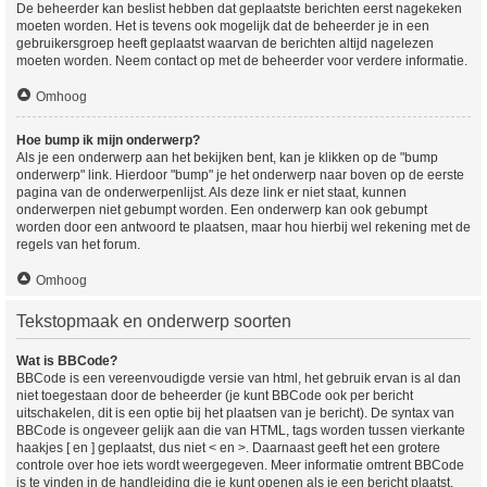
De beheerder kan beslist hebben dat geplaatste berichten eerst nagekeken
moeten worden. Het is tevens ook mogelijk dat de beheerder je in een
gebruikersgroep heeft geplaatst waarvan de berichten altijd nagelezen
moeten worden. Neem contact op met de beheerder voor verdere informatie.
Omhoog
Hoe bump ik mijn onderwerp?
Als je een onderwerp aan het bekijken bent, kan je klikken op de "bump
onderwerp" link. Hierdoor "bump" je het onderwerp naar boven op de eerste
pagina van de onderwerpenlijst. Als deze link er niet staat, kunnen
onderwerpen niet gebumpt worden. Een onderwerp kan ook gebumpt
worden door een antwoord te plaatsen, maar hou hierbij wel rekening met de
regels van het forum.
Omhoog
Tekstopmaak en onderwerp soorten
Wat is BBCode?
BBCode is een vereenvoudigde versie van html, het gebruik ervan is al dan
niet toegestaan door de beheerder (je kunt BBCode ook per bericht
uitschakelen, dit is een optie bij het plaatsen van je bericht). De syntax van
BBCode is ongeveer gelijk aan die van HTML, tags worden tussen vierkante
haakjes [ en ] geplaatst, dus niet < en >. Daarnaast geeft het een grotere
controle over hoe iets wordt weergegeven. Meer informatie omtrent BBCode
is te vinden in de handleiding die je kunt openen als je een bericht plaatst.