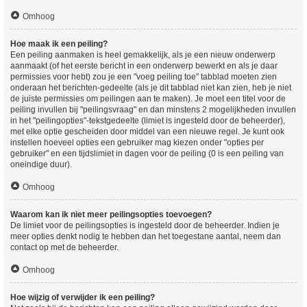
Omhoog
Hoe maak ik een peiling?
Een peiling aanmaken is heel gemakkelijk, als je een nieuw onderwerp
aanmaakt (of het eerste bericht in een onderwerp bewerkt en als je daar
permissies voor hebt) zou je een "voeg peiling toe" tabblad moeten zien
onderaan het berichten-gedeelte (als je dit tabblad niet kan zien, heb je niet
de juiste permissies om peilingen aan te maken). Je moet een titel voor de
peiling invullen bij "peilingsvraag" en dan minstens 2 mogelijkheden invullen
in het "peilingopties"-tekstgedeelte (limiet is ingesteld door de beheerder),
met elke optie gescheiden door middel van een nieuwe regel. Je kunt ook
instellen hoeveel opties een gebruiker mag kiezen onder "opties per
gebruiker" en een tijdslimiet in dagen voor de peiling (0 is een peiling van
oneindige duur).
Omhoog
Waarom kan ik niet meer peilingsopties toevoegen?
De limiet voor de peilingsopties is ingesteld door de beheerder. Indien je
meer opties denkt nodig te hebben dan het toegestane aantal, neem dan
contact op met de beheerder.
Omhoog
Hoe wijzig of verwijder ik een peiling?