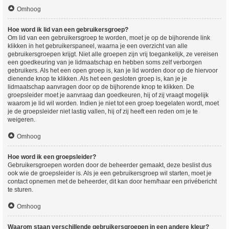
Omhoog
Hoe word ik lid van een gebruikersgroep?
Om lid van een gebruikersgroep te worden, moet je op de bijhorende link
klikken in het gebruikerspaneel, waarna je een overzicht van alle
gebruikersgroepen krijgt. Niet alle groepen zijn vrij toegankelijk, ze vereisen
een goedkeuring van je lidmaatschap en hebben soms zelf verborgen
gebruikers. Als het een open groep is, kan je lid worden door op de hiervoor
dienende knop te klikken. Als het een gesloten groep is, kan je je
lidmaatschap aanvragen door op de bijhorende knop te klikken. De
groepsleider moet je aanvraag dan goedkeuren, hij of zij vraagt mogelijk
waarom je lid wil worden. Indien je niet tot een groep toegelaten wordt, moet
je de groepsleider niet lastig vallen, hij of zij heeft een reden om je te
weigeren.
Omhoog
Hoe word ik een groepsleider?
Gebruikersgroepen worden door de beheerder gemaakt, deze beslist dus
ook wie de groepsleider is. Als je een gebruikersgroep wil starten, moet je
contact opnemen met de beheerder, dit kan door hem/haar een privébericht
te sturen.
Omhoog
Waarom staan verschillende gebruikersgroepen in een andere kleur?