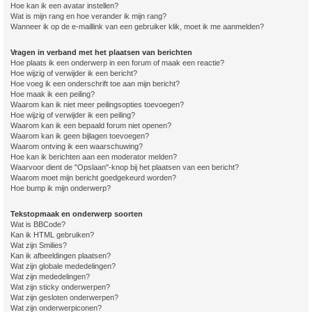
Hoe kan ik een avatar instellen?
Wat is mijn rang en hoe verander ik mijn rang?
Wanneer ik op de e-maillink van een gebruiker klik, moet ik me aanmelden?
Vragen in verband met het plaatsen van berichten
Hoe plaats ik een onderwerp in een forum of maak een reactie?
Hoe wijzig of verwijder ik een bericht?
Hoe voeg ik een onderschrift toe aan mijn bericht?
Hoe maak ik een peiling?
Waarom kan ik niet meer peilingsopties toevoegen?
Hoe wijzig of verwijder ik een peiling?
Waarom kan ik een bepaald forum niet openen?
Waarom kan ik geen bijlagen toevoegen?
Waarom ontving ik een waarschuwing?
Hoe kan ik berichten aan een moderator melden?
Waarvoor dient de "Opslaan"-knop bij het plaatsen van een bericht?
Waarom moet mijn bericht goedgekeurd worden?
Hoe bump ik mijn onderwerp?
Tekstopmaak en onderwerp soorten
Wat is BBCode?
Kan ik HTML gebruiken?
Wat zijn Smilies?
Kan ik afbeeldingen plaatsen?
Wat zijn globale mededelingen?
Wat zijn mededelingen?
Wat zijn sticky onderwerpen?
Wat zijn gesloten onderwerpen?
Wat zijn onderwerpiconen?