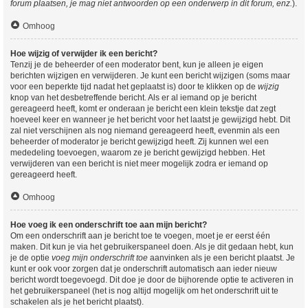
forum plaatsen, je mag niet antwoorden op een onderwerp in dit forum, enz.
).
Omhoog
Hoe wijzig of verwijder ik een bericht?
Tenzij je de beheerder of een moderator bent, kun je alleen je eigen
berichten wijzigen en verwijderen. Je kunt een bericht wijzigen (soms maar
voor een beperkte tijd nadat het geplaatst is) door te klikken op de
wijzig
knop van het desbetreffende bericht. Als er al iemand op je bericht
gereageerd heeft, komt er onderaan je bericht een klein tekstje dat zegt
hoeveel keer en wanneer je het bericht voor het laatst je gewijzigd hebt. Dit
zal niet verschijnen als nog niemand gereageerd heeft, evenmin als een
beheerder of moderator je bericht gewijzigd heeft. Zij kunnen wel een
mededeling toevoegen, waarom ze je bericht gewijzigd hebben. Het
verwijderen van een bericht is niet meer mogelijk zodra er iemand op
gereageerd heeft.
Omhoog
Hoe voeg ik een onderschrift toe aan mijn bericht?
Om een onderschrift aan je bericht toe te voegen, moet je er eerst één
maken. Dit kun je via het gebruikerspaneel doen. Als je dit gedaan hebt, kun
je de optie
voeg mijn onderschrift toe
aanvinken als je een bericht plaatst. Je
kunt er ook voor zorgen dat je onderschrift automatisch aan ieder nieuw
bericht wordt toegevoegd. Dit doe je door de bijhorende optie te activeren in
het gebruikerspaneel (het is nog altijd mogelijk om het onderschrift uit te
schakelen als je het bericht plaatst).