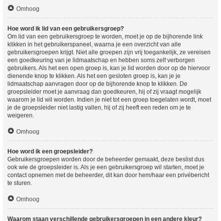
Omhoog
Hoe word ik lid van een gebruikersgroep?
Om lid van een gebruikersgroep te worden, moet je op de bijhorende link
klikken in het gebruikerspaneel, waarna je een overzicht van alle
gebruikersgroepen krijgt. Niet alle groepen zijn vrij toegankelijk, ze vereisen
een goedkeuring van je lidmaatschap en hebben soms zelf verborgen
gebruikers. Als het een open groep is, kan je lid worden door op de hiervoor
dienende knop te klikken. Als het een gesloten groep is, kan je je
lidmaatschap aanvragen door op de bijhorende knop te klikken. De
groepsleider moet je aanvraag dan goedkeuren, hij of zij vraagt mogelijk
waarom je lid wil worden. Indien je niet tot een groep toegelaten wordt, moet
je de groepsleider niet lastig vallen, hij of zij heeft een reden om je te
weigeren.
Omhoog
Hoe word ik een groepsleider?
Gebruikersgroepen worden door de beheerder gemaakt, deze beslist dus
ook wie de groepsleider is. Als je een gebruikersgroep wil starten, moet je
contact opnemen met de beheerder, dit kan door hem/haar een privébericht
te sturen.
Omhoog
Waarom staan verschillende gebruikersgroepen in een andere kleur?