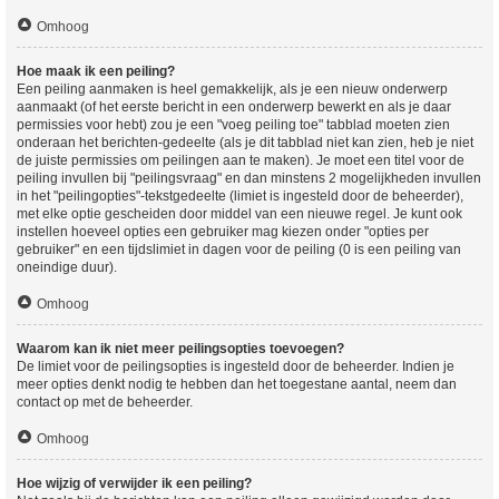
Omhoog
Hoe maak ik een peiling?
Een peiling aanmaken is heel gemakkelijk, als je een nieuw onderwerp
aanmaakt (of het eerste bericht in een onderwerp bewerkt en als je daar
permissies voor hebt) zou je een "voeg peiling toe" tabblad moeten zien
onderaan het berichten-gedeelte (als je dit tabblad niet kan zien, heb je niet
de juiste permissies om peilingen aan te maken). Je moet een titel voor de
peiling invullen bij "peilingsvraag" en dan minstens 2 mogelijkheden invullen
in het "peilingopties"-tekstgedeelte (limiet is ingesteld door de beheerder),
met elke optie gescheiden door middel van een nieuwe regel. Je kunt ook
instellen hoeveel opties een gebruiker mag kiezen onder "opties per
gebruiker" en een tijdslimiet in dagen voor de peiling (0 is een peiling van
oneindige duur).
Omhoog
Waarom kan ik niet meer peilingsopties toevoegen?
De limiet voor de peilingsopties is ingesteld door de beheerder. Indien je
meer opties denkt nodig te hebben dan het toegestane aantal, neem dan
contact op met de beheerder.
Omhoog
Hoe wijzig of verwijder ik een peiling?