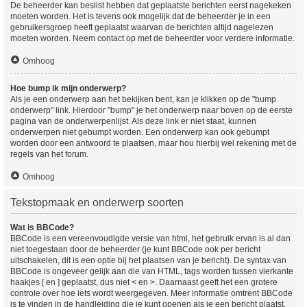
De beheerder kan beslist hebben dat geplaatste berichten eerst nagekeken
moeten worden. Het is tevens ook mogelijk dat de beheerder je in een
gebruikersgroep heeft geplaatst waarvan de berichten altijd nagelezen
moeten worden. Neem contact op met de beheerder voor verdere informatie.
Omhoog
Hoe bump ik mijn onderwerp?
Als je een onderwerp aan het bekijken bent, kan je klikken op de "bump
onderwerp" link. Hierdoor "bump" je het onderwerp naar boven op de eerste
pagina van de onderwerpenlijst. Als deze link er niet staat, kunnen
onderwerpen niet gebumpt worden. Een onderwerp kan ook gebumpt
worden door een antwoord te plaatsen, maar hou hierbij wel rekening met de
regels van het forum.
Omhoog
Tekstopmaak en onderwerp soorten
Wat is BBCode?
BBCode is een vereenvoudigde versie van html, het gebruik ervan is al dan
niet toegestaan door de beheerder (je kunt BBCode ook per bericht
uitschakelen, dit is een optie bij het plaatsen van je bericht). De syntax van
BBCode is ongeveer gelijk aan die van HTML, tags worden tussen vierkante
haakjes [ en ] geplaatst, dus niet < en >. Daarnaast geeft het een grotere
controle over hoe iets wordt weergegeven. Meer informatie omtrent BBCode
is te vinden in de handleiding die je kunt openen als je een bericht plaatst.