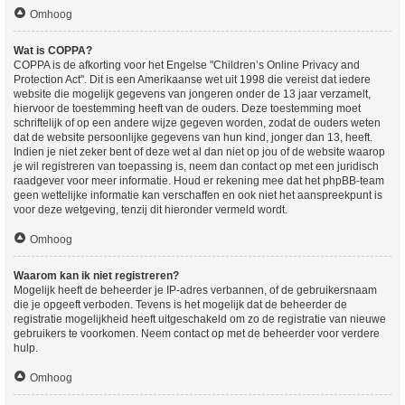
Omhoog
Wat is COPPA?
COPPA is de afkorting voor het Engelse "Children’s Online Privacy and
Protection Act". Dit is een Amerikaanse wet uit 1998 die vereist dat iedere
website die mogelijk gegevens van jongeren onder de 13 jaar verzamelt,
hiervoor de toestemming heeft van de ouders. Deze toestemming moet
schriftelijk of op een andere wijze gegeven worden, zodat de ouders weten
dat de website persoonlijke gegevens van hun kind, jonger dan 13, heeft.
Indien je niet zeker bent of deze wet al dan niet op jou of de website waarop
je wil registreren van toepassing is, neem dan contact op met een juridisch
raadgever voor meer informatie. Houd er rekening mee dat het phpBB-team
geen wettelijke informatie kan verschaffen en ook niet het aanspreekpunt is
voor deze wetgeving, tenzij dit hieronder vermeld wordt.
Omhoog
Waarom kan ik niet registreren?
Mogelijk heeft de beheerder je IP-adres verbannen, of de gebruikersnaam
die je opgeeft verboden. Tevens is het mogelijk dat de beheerder de
registratie mogelijkheid heeft uitgeschakeld om zo de registratie van nieuwe
gebruikers te voorkomen. Neem contact op met de beheerder voor verdere
hulp.
Omhoog