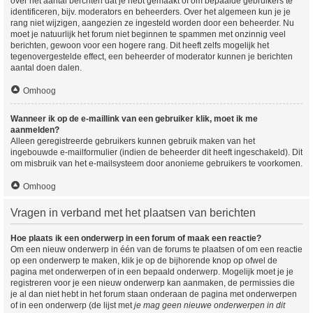
over het aantal berchten dat je hebt gemaakt of om bepaalde gebruikers te
identificeren, bijv. moderators en beheerders. Over het algemeen kun je je
rang niet wijzigen, aangezien ze ingesteld worden door een beheerder. Nu
moet je natuurlijk het forum niet beginnen te spammen met onzinnig veel
berichten, gewoon voor een hogere rang. Dit heeft zelfs mogelijk het
tegenovergestelde effect, een beheerder of moderator kunnen je berichten
aantal doen dalen.
Omhoog
Wanneer ik op de e-maillink van een gebruiker klik, moet ik me
aanmelden?
Alleen geregistreerde gebruikers kunnen gebruik maken van het
ingebouwde e-mailformulier (indien de beheerder dit heeft ingeschakeld). Dit
om misbruik van het e-mailsysteem door anonieme gebruikers te voorkomen.
Omhoog
Vragen in verband met het plaatsen van berichten
Hoe plaats ik een onderwerp in een forum of maak een reactie?
Om een nieuw onderwerp in één van de forums te plaatsen of om een reactie
op een onderwerp te maken, klik je op de bijhorende knop op ofwel de
pagina met onderwerpen of in een bepaald onderwerp. Mogelijk moet je je
registreren voor je een nieuw onderwerp kan aanmaken, de permissies die
je al dan niet hebt in het forum staan onderaan de pagina met onderwerpen
of in een onderwerp (de lijst met
je mag geen nieuwe onderwerpen in dit