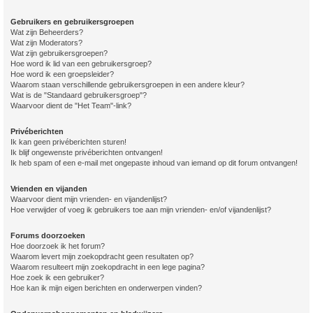
Gebruikers en gebruikersgroepen
Wat zijn Beheerders?
Wat zijn Moderators?
Wat zijn gebruikersgroepen?
Hoe word ik lid van een gebruikersgroep?
Hoe word ik een groepsleider?
Waarom staan verschillende gebruikersgroepen in een andere kleur?
Wat is de "Standaard gebruikersgroep"?
Waarvoor dient de "Het Team"-link?
Privéberichten
Ik kan geen privéberichten sturen!
Ik blijf ongewenste privéberichten ontvangen!
Ik heb spam of een e-mail met ongepaste inhoud van iemand op dit forum ontvangen!
Vrienden en vijanden
Waarvoor dient mijn vrienden- en vijandenlijst?
Hoe verwijder of voeg ik gebruikers toe aan mijn vrienden- en/of vijandenlijst?
Forums doorzoeken
Hoe doorzoek ik het forum?
Waarom levert mijn zoekopdracht geen resultaten op?
Waarom resulteert mijn zoekopdracht in een lege pagina?
Hoe zoek ik een gebruiker?
Hoe kan ik mijn eigen berichten en onderwerpen vinden?