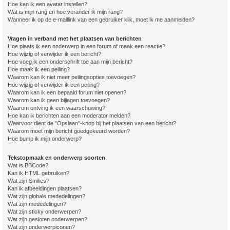
Hoe kan ik een avatar instellen?
Wat is mijn rang en hoe verander ik mijn rang?
Wanneer ik op de e-maillink van een gebruiker klik, moet ik me aanmelden?
Vragen in verband met het plaatsen van berichten
Hoe plaats ik een onderwerp in een forum of maak een reactie?
Hoe wijzig of verwijder ik een bericht?
Hoe voeg ik een onderschrift toe aan mijn bericht?
Hoe maak ik een peiling?
Waarom kan ik niet meer peilingsopties toevoegen?
Hoe wijzig of verwijder ik een peiling?
Waarom kan ik een bepaald forum niet openen?
Waarom kan ik geen bijlagen toevoegen?
Waarom ontving ik een waarschuwing?
Hoe kan ik berichten aan een moderator melden?
Waarvoor dient de "Opslaan"-knop bij het plaatsen van een bericht?
Waarom moet mijn bericht goedgekeurd worden?
Hoe bump ik mijn onderwerp?
Tekstopmaak en onderwerp soorten
Wat is BBCode?
Kan ik HTML gebruiken?
Wat zijn Smilies?
Kan ik afbeeldingen plaatsen?
Wat zijn globale mededelingen?
Wat zijn mededelingen?
Wat zijn sticky onderwerpen?
Wat zijn gesloten onderwerpen?
Wat zijn onderwerpiconen?