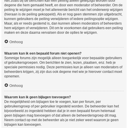
Net zoals bij de berichten kan een peiling alleen gewijzigd worden door
degene die hem gemaakt heeft, en door een moderator of beheerder. Om de
peiling te wijzigen moet je het allereerste bericht van het onderwerp wijzigen
(hieraan is de peiling gekoppeld). Als er nog geen stemmen zijn uitgebracht,
kunnen gebruikers de peiling verwijderen of iedere peilingsoptie wijzigen.
Maar, als er reeds gestemd is, dan kunnen alleen moderators of beheerders
hem wijzigen of verwijderen. Dit om te voorkomen dat gebruikers een peiling
maken en deze daarna vervalsen door de opties te wijzigen.
Omhoog
Waarom kan ik een bepaald forum niet openen?
Sommige forums zijn mogelijk alleen toegankelijk voor bepaalde gebruikers
of gebruikersgroepen. Om berichten te zien, lezen, plaatsen, enz. heb je
speciale permissies nodig. Deze permissies kun je alleen van moderators of
beheerders krijgen, zij zijn dus ook degene met wie je hierover contact moet
opnemen.
Omhoog
Waarom kan ik geen bijlagen toevoegen?
De mogelijkheid om bijlagen toe te voegen, kan per forum, per
gebruikersgroep of per gebruiker ingesteld worden. De beheerder kan het
bijvoorbeeld zo ingesteld hebben dat je in een bepaald forum helemaal
geen bijlagen mag toevoegen of dat alleen de beheerdersgroep dit mag.
Neem contact op met de beheerder als je niet zeker weet waarom je geen
bijlagen kan toevoegen.