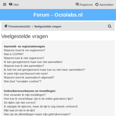
V&A
Registreer
Aanmelden
Forum - Octolabs.nl
Z
Forumoverzicht
Veelgestelde vragen
o
Veelgestelde vragen
e
k
Aanmeld- en registratievragen
Waarom moet ik me registreren?
Wat is COPPA?
Waarom kan ik niet registreren?
Ik ben geregistreerd maar kan niet aanmelden!
Waarom kan ik niet aanmelden?
Ik heb me ooit geregistreerd maar kan nu niet meer aanmelden!?
Ik weet mijn wachtwoord niet meer!
Waarom word ik automatisch afgemeld?
Wat doet "verwijder cookies"?
Gebruikersvoorkeuren en instellingen
Hoe verander ik mijn instellingen?
Hoe kan ik onzichtbaar zijn in de online gebruikers lijst?
De tijden zijn niet correct!
Ik wijzigde de tijdzone, maar de tijd is nog steeds verkeerd!
Mijn taal zit niet in de lijst!
Wat zijn de afbeeldingen naast mijn gebruikersnaam?