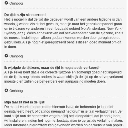
Omhoog
De tijden zijn niet correct!
Het is mogelijk dat de tijd die gegeven wordt van een andere tijdzone is dan
waarin jij woont. Als dit het geval is, moet je naar het gebruikerspaneel gaan
en je tijdzone veranderen in een bepaald gebied (vb: Amsterdam, New York,
Sydney, enz.). Wees er bewust van dat het veranderen van de tijdzone, zoals
de meeste instellingen, alleen gedaan kunnen worden door geregistreerde
gebruikers. Als je nog niet geregistreerd bent is dit een goed moment om dit
te doen.
Omhoog
Ik wijzigde de tijdzone, maar de tijd is nog steeds verkeerd!
Als je zeker bent dat je de correcte tijdzone en zomertijd goed hebt ingevuld
en de tijd is nog steeds anders, is waarschijnlijk de tijd op de server verkeerd
ingesteld en zullen de beheerders een aanpassing moeten doen.
Omhoog
Mijn taal zit niet in de lijst!
De meest voorkomende reden hiervoor is dat de beheerder je taal niet
geïnstalleerd heeft, of dat nog niemand het forum in je taal vertaald heeft. Je
kunt altijd aan de beheerder vragen of hij het talenpakket, dat je nodig hebt,
wil installeren. Indien het nog niet bestaat, mag je gerust de vertaling maken.
Meer informatie hieromtrent kan gevonden worden op de website van phpBB