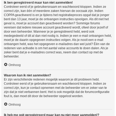
Ik ben geregistreerd maar kan niet aanmelden!
Controleer eerst of je gebruikersnaam en wachtwoord kloppen. Indien ze
correct zijn, kan één of meerdere zaken hiervan de oorzaak zijn. Indien
COPPA geactiveerd is en je tijdens het registratieproces opgaf dat je jonger
bent dan 13 jaar, moet je de ontvangen instructies opvolgen. Als dit niet het
geval is, moet je account dan geactiveerd worden? Sommige forums
vereisen dat iedere nieuwe account geactiveerd wordt, ofwel door jezelf of
door een beheerder. Wanneer je je geregistreerd hebt, werd ook
medegedeeld of dit al dan niet nodig is. Indien je een e-mail ontvangen hebt,
moet je de daarin opgegeven instructies volgen. Als je nooit een e-mail
ontvangen hebt, was het opgegeven e-mailadres dan wel juist? Één van de
redenen van activatie is om het aantal valse accounts te doen dalen. Als je
zeker bent dat je e-mailadres correct was, neem dan contact op met de
beheerder.
Omhoog
Waarom kan ik niet aanmelden?
Er zijn verschillende redenen mogelijk waarom je dit probleem hebt.
Controleer eerst of je gebruikersnaam en wachtwoord kloppen. Indien ze
correct zijn, kun je contact opnemen met de beheerder om er zeker van te
zijn dat je niet verbannen bent. Het is ook mogelijk dat de forumconfiguratie
fout is, dan moet dit door de beheerder opgelost worden.
Omhoog
Ik heb me ooit geregistreerd maar kan nu niet meer aanmelden!?