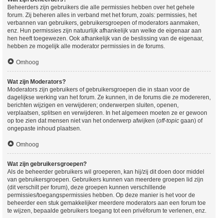
Beheerders zijn gebruikers die alle permissies hebben over het gehele
forum. Zij beheren alles in verband met het forum, zoals: permissies, het
verbannen van gebruikers, gebruikersgroepen of moderators aanmaken,
enz. Hun permissies zijn natuurlijk afhankelijk van welke de eigenaar aan
hen heeft toegewezen. Ook afhankelijk van de beslissing van de eigenaar,
hebben ze mogelijk alle moderator permissies in de forums.
Omhoog
Wat zijn Moderators?
Moderators zijn gebruikers of gebruikersgroepen die in staan voor de
dagelijkse werking van het forum. Ze kunnen, in de forums die ze modereren,
berichten wijzigen en verwijderen; onderwerpen sluiten, openen,
verplaatsen, splitsen en verwijderen. In het algemeen moeten ze er gewoon
op toe zien dat mensen niet van het onderwerp afwijken (
off-topic
gaan) of
ongepaste inhoud plaatsen.
Omhoog
Wat zijn gebruikersgroepen?
Als de beheerder gebruikers wil groeperen, kan hij/zij dit doen door middel
van gebruikersgroepen. Gebruikers kunnen van meerdere groepen lid zijn
(dit verschilt per forum), deze groepen kunnen verschillende
permissies/toegangspermissies hebben. Op deze manier is het voor de
beheerder een stuk gemakkelijker meerdere moderators aan een forum toe
te wijzen, bepaalde gebruikers toegang tot een privéforum te verlenen, enz.