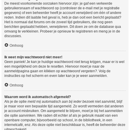
De meest voorkomende oorzaken hiervoor zijn: je gaf een verkeerde
gebruikersnaam of wachtwoord op (controleer de e-mail met je registratie
gegevens) of een beheerder heeft je account verwijderd om één of andere
reden. Indien dit laatste het geval is, heb je dan ooit een bericht geplaatst?
Het is normaal dat forums om de zoveel tijd gebruikers, die nog geen
berichten geplaatst hebben, verwijderen. Dit doen ze om de database qua
omvang te verkleinen. Probeer je opnieuw te registreren en meng je in de
discussies.
Omhoog
Ik weet mijn wachtwoord niet meer!
Geen paniek! Je kan je huidige wachtwoord niet terug krijgen, maar er is wel
een mogelijkheid om deze te resetten. Hiervoor moet je naar de
aanmeldpagina gaan en klikken op
wachtwoord vergeten?
. Volg de
instructies op het scherm en even later kan je je weer aanmelden.
Omhoog
Waarom word ik automatisch afgemeld?
Als je de optie
meld mij automatisch aan bij ieder bezoek
niet aanvinkt, blijf
je maar voor een bepaalde tijd aangemeld. Zo wordt vermeden dat anderen
je account misbruiken. Om aangemeld te blijven, moet je bij het aanmelden
die optie aanvinken. We raden dit echter af als je gebruik maakt van een
openbare computer, bijvoorbeeld op school, in de bibliotheek, in een
internetcafé, enz. Als deze optie niet beschikbaar is, heeft de beheerder deze
uitgeschakeld.