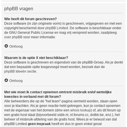
phpBB vragen
Wie heeft dit forum geschreven?
Deze software (in zijn originele vorm) is geschreven, vrijgegeven en met een
copyright beschermd door
phpBB Limited
. De software is beschikbaar onder
de GNU General Public License en mag vrij verspreid worden, raadpleeg
over phpBB
voor meer informatie.
Omhoog
Waarom is de optie X niet beschikbaar?
Deze software is geschreven en eigendom van de phpBB-Groep. Als je denkt
dat een bepaalde optie toegevoegd moet worden, bezoek dan de
phpBB Ideeën sectie
.
Omhoog
Met wie moet ik contact opnemen omtrent misbruik en/of wettelijke
kwesties in verband met dit forum?
Alle beheerders die op de "het team"-pagina vermeld worden, staan open
voor je klachten. Als je geen reactie hebt gekregen, kun je contact opnemen
met de eigenaar van het domein (dmv een
whois lookup
) of, als dit forum op
een gratis host staat (bijvoorbeeld xsbb.nl, nl.forums.cc, dotbb.be, enz.), het
beheer of misbruik-afdeling van de gratis host. Wees je er bewust van dat
phpBB Limited
geen inspraak
heeft en dus in geen enkel geval