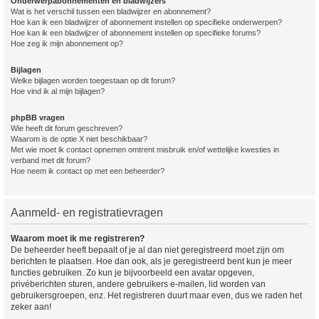
Onderwerpabonnementen en bladwijzers
Wat is het verschil tussen een bladwijzer en abonnement?
Hoe kan ik een bladwijzer of abonnement instellen op specifieke onderwerpen?
Hoe kan ik een bladwijzer of abonnement instellen op specifieke forums?
Hoe zeg ik mijn abonnement op?
Bijlagen
Welke bijlagen worden toegestaan op dit forum?
Hoe vind ik al mijn bijlagen?
phpBB vragen
Wie heeft dit forum geschreven?
Waarom is de optie X niet beschikbaar?
Met wie moet ik contact opnemen omtrent misbruik en/of wettelijke kwesties in
verband met dit forum?
Hoe neem ik contact op met een beheerder?
Aanmeld- en registratievragen
Waarom moet ik me registreren?
De beheerder heeft bepaalt of je al dan niet geregistreerd moet zijn om
berichten te plaatsen. Hoe dan ook, als je geregistreerd bent kun je meer
functies gebruiken. Zo kun je bijvoorbeeld een avatar opgeven,
privéberichten sturen, andere gebruikers e-mailen, lid worden van
gebruikersgroepen, enz. Het registreren duurt maar even, dus we raden het
zeker aan!