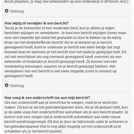
forum plaatsen, je mag niet antwoorden op een onderwerp in dit forum, enz.
).
Omhoog
Hoe wijzig of verwijder ik een bericht?
Tenzij je de beheerder of een moderator bent, kun je alleen je eigen
berichten wijzigen en verwijderen. Je kunt een bericht wijzigen (soms maar
voor een beperkte tijd nadat het geplaatst is) door te klikken op de
wijzig
knop van het desbetreffende bericht. Als er al iemand op je bericht
gereageerd heeft, komt er onderaan je bericht een klein tekstje dat zegt
hoeveel keer en wanneer je het bericht voor het laatst je gewijzigd hebt. Dit
zal niet verschijnen als nog niemand gereageerd heeft, evenmin als een
beheerder of moderator je bericht gewijzigd heeft. Zij kunnen wel een
mededeling toevoegen, waarom ze je bericht gewijzigd hebben. Het
verwijderen van een bericht is niet meer mogelijk zodra er iemand op
gereageerd heeft.
Omhoog
Hoe voeg ik een onderschrift toe aan mijn bericht?
Om een onderschrift aan je bericht toe te voegen, moet je er eerst één
maken. Dit kun je via het gebruikerspaneel doen. Als je dit gedaan hebt, kun
je de optie
voeg mijn onderschrift toe
aanvinken als je een bericht plaatst. Je
kunt er ook voor zorgen dat je onderschrift automatisch aan ieder nieuw
bericht wordt toegevoegd. Dit doe je door de bijhorende optie te activeren in
het gebruikerspaneel (het is nog altijd mogelijk om het onderschrift uit te
schakelen als je het bericht plaatst).