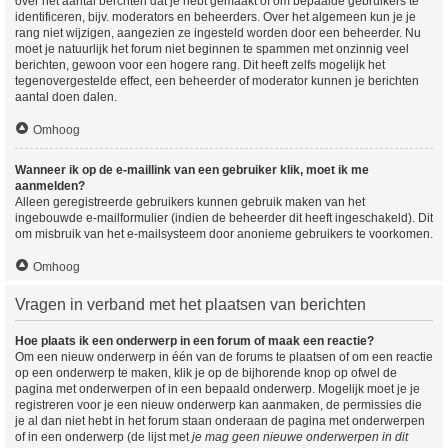
over het aantal berchten dat je hebt gemaakt of om bepaalde gebruikers te
identificeren, bijv. moderators en beheerders. Over het algemeen kun je je
rang niet wijzigen, aangezien ze ingesteld worden door een beheerder. Nu
moet je natuurlijk het forum niet beginnen te spammen met onzinnig veel
berichten, gewoon voor een hogere rang. Dit heeft zelfs mogelijk het
tegenovergestelde effect, een beheerder of moderator kunnen je berichten
aantal doen dalen.
Omhoog
Wanneer ik op de e-maillink van een gebruiker klik, moet ik me
aanmelden?
Alleen geregistreerde gebruikers kunnen gebruik maken van het
ingebouwde e-mailformulier (indien de beheerder dit heeft ingeschakeld). Dit
om misbruik van het e-mailsysteem door anonieme gebruikers te voorkomen.
Omhoog
Vragen in verband met het plaatsen van berichten
Hoe plaats ik een onderwerp in een forum of maak een reactie?
Om een nieuw onderwerp in één van de forums te plaatsen of om een reactie
op een onderwerp te maken, klik je op de bijhorende knop op ofwel de
pagina met onderwerpen of in een bepaald onderwerp. Mogelijk moet je je
registreren voor je een nieuw onderwerp kan aanmaken, de permissies die
je al dan niet hebt in het forum staan onderaan de pagina met onderwerpen
of in een onderwerp (de lijst met
je mag geen nieuwe onderwerpen in dit