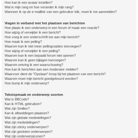
Hoe kan ik een avatar instellen?
Wat is mijn rang en hoe verander ik mijn rang?
Wanneer ik op de e-maillink van een gebruiker klik, moet ik me aanmelden?
Vragen in verband met het plaatsen van berichten
Hoe plaats ik een onderwerp in een forum of maak een reactie?
Hoe wijzig of verwijder ik een bericht?
Hoe voeg ik een onderschrift toe aan mijn bericht?
Hoe maak ik een peiling?
Waarom kan ik niet meer peilingsopties toevoegen?
Hoe wijzig of verwijder ik een peiling?
Waarom kan ik een bepaald forum niet openen?
Waarom kan ik geen bijlagen toevoegen?
Waarom ontving ik een waarschuwing?
Hoe kan ik berichten aan een moderator melden?
Waarvoor dient de "Opslaan"-knop bij het plaatsen van een bericht?
Waarom moet mijn bericht goedgekeurd worden?
Hoe bump ik mijn onderwerp?
Tekstopmaak en onderwerp soorten
Wat is BBCode?
Kan ik HTML gebruiken?
Wat zijn Smilies?
Kan ik afbeeldingen plaatsen?
Wat zijn globale mededelingen?
Wat zijn mededelingen?
Wat zijn sticky onderwerpen?
Wat zijn gesloten onderwerpen?
Wat zijn onderwerpiconen?