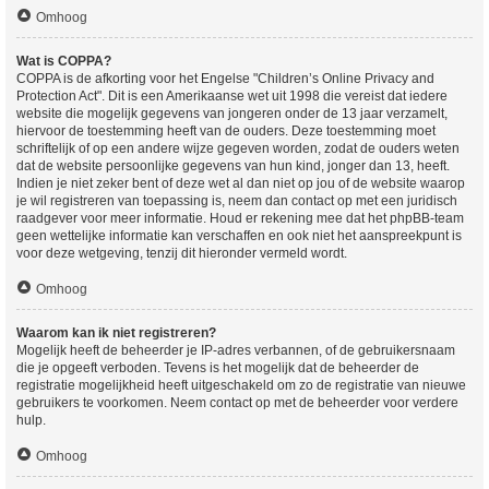
Omhoog
Wat is COPPA?
COPPA is de afkorting voor het Engelse "Children’s Online Privacy and
Protection Act". Dit is een Amerikaanse wet uit 1998 die vereist dat iedere
website die mogelijk gegevens van jongeren onder de 13 jaar verzamelt,
hiervoor de toestemming heeft van de ouders. Deze toestemming moet
schriftelijk of op een andere wijze gegeven worden, zodat de ouders weten
dat de website persoonlijke gegevens van hun kind, jonger dan 13, heeft.
Indien je niet zeker bent of deze wet al dan niet op jou of de website waarop
je wil registreren van toepassing is, neem dan contact op met een juridisch
raadgever voor meer informatie. Houd er rekening mee dat het phpBB-team
geen wettelijke informatie kan verschaffen en ook niet het aanspreekpunt is
voor deze wetgeving, tenzij dit hieronder vermeld wordt.
Omhoog
Waarom kan ik niet registreren?
Mogelijk heeft de beheerder je IP-adres verbannen, of de gebruikersnaam
die je opgeeft verboden. Tevens is het mogelijk dat de beheerder de
registratie mogelijkheid heeft uitgeschakeld om zo de registratie van nieuwe
gebruikers te voorkomen. Neem contact op met de beheerder voor verdere
hulp.
Omhoog