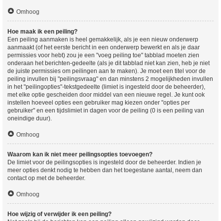
Omhoog
Hoe maak ik een peiling?
Een peiling aanmaken is heel gemakkelijk, als je een nieuw onderwerp
aanmaakt (of het eerste bericht in een onderwerp bewerkt en als je daar
permissies voor hebt) zou je een "voeg peiling toe" tabblad moeten zien
onderaan het berichten-gedeelte (als je dit tabblad niet kan zien, heb je niet
de juiste permissies om peilingen aan te maken). Je moet een titel voor de
peiling invullen bij "peilingsvraag" en dan minstens 2 mogelijkheden invullen
in het "peilingopties"-tekstgedeelte (limiet is ingesteld door de beheerder),
met elke optie gescheiden door middel van een nieuwe regel. Je kunt ook
instellen hoeveel opties een gebruiker mag kiezen onder "opties per
gebruiker" en een tijdslimiet in dagen voor de peiling (0 is een peiling van
oneindige duur).
Omhoog
Waarom kan ik niet meer peilingsopties toevoegen?
De limiet voor de peilingsopties is ingesteld door de beheerder. Indien je
meer opties denkt nodig te hebben dan het toegestane aantal, neem dan
contact op met de beheerder.
Omhoog
Hoe wijzig of verwijder ik een peiling?