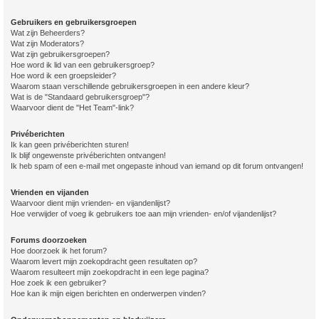
Gebruikers en gebruikersgroepen
Wat zijn Beheerders?
Wat zijn Moderators?
Wat zijn gebruikersgroepen?
Hoe word ik lid van een gebruikersgroep?
Hoe word ik een groepsleider?
Waarom staan verschillende gebruikersgroepen in een andere kleur?
Wat is de "Standaard gebruikersgroep"?
Waarvoor dient de "Het Team"-link?
Privéberichten
Ik kan geen privéberichten sturen!
Ik blijf ongewenste privéberichten ontvangen!
Ik heb spam of een e-mail met ongepaste inhoud van iemand op dit forum ontvangen!
Vrienden en vijanden
Waarvoor dient mijn vrienden- en vijandenlijst?
Hoe verwijder of voeg ik gebruikers toe aan mijn vrienden- en/of vijandenlijst?
Forums doorzoeken
Hoe doorzoek ik het forum?
Waarom levert mijn zoekopdracht geen resultaten op?
Waarom resulteert mijn zoekopdracht in een lege pagina?
Hoe zoek ik een gebruiker?
Hoe kan ik mijn eigen berichten en onderwerpen vinden?