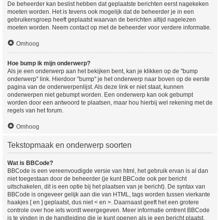
De beheerder kan beslist hebben dat geplaatste berichten eerst nagekeken
moeten worden. Het is tevens ook mogelijk dat de beheerder je in een
gebruikersgroep heeft geplaatst waarvan de berichten altijd nagelezen
moeten worden. Neem contact op met de beheerder voor verdere informatie.
Omhoog
Hoe bump ik mijn onderwerp?
Als je een onderwerp aan het bekijken bent, kan je klikken op de "bump
onderwerp" link. Hierdoor "bump" je het onderwerp naar boven op de eerste
pagina van de onderwerpenlijst. Als deze link er niet staat, kunnen
onderwerpen niet gebumpt worden. Een onderwerp kan ook gebumpt
worden door een antwoord te plaatsen, maar hou hierbij wel rekening met de
regels van het forum.
Omhoog
Tekstopmaak en onderwerp soorten
Wat is BBCode?
BBCode is een vereenvoudigde versie van html, het gebruik ervan is al dan
niet toegestaan door de beheerder (je kunt BBCode ook per bericht
uitschakelen, dit is een optie bij het plaatsen van je bericht). De syntax van
BBCode is ongeveer gelijk aan die van HTML, tags worden tussen vierkante
haakjes [ en ] geplaatst, dus niet < en >. Daarnaast geeft het een grotere
controle over hoe iets wordt weergegeven. Meer informatie omtrent BBCode
is te vinden in de handleiding die je kunt openen als je een bericht plaatst.