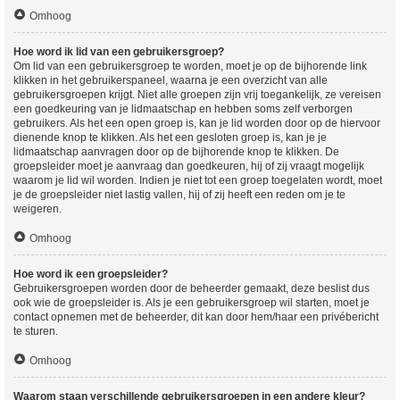
Omhoog
Hoe word ik lid van een gebruikersgroep?
Om lid van een gebruikersgroep te worden, moet je op de bijhorende link
klikken in het gebruikerspaneel, waarna je een overzicht van alle
gebruikersgroepen krijgt. Niet alle groepen zijn vrij toegankelijk, ze vereisen
een goedkeuring van je lidmaatschap en hebben soms zelf verborgen
gebruikers. Als het een open groep is, kan je lid worden door op de hiervoor
dienende knop te klikken. Als het een gesloten groep is, kan je je
lidmaatschap aanvragen door op de bijhorende knop te klikken. De
groepsleider moet je aanvraag dan goedkeuren, hij of zij vraagt mogelijk
waarom je lid wil worden. Indien je niet tot een groep toegelaten wordt, moet
je de groepsleider niet lastig vallen, hij of zij heeft een reden om je te
weigeren.
Omhoog
Hoe word ik een groepsleider?
Gebruikersgroepen worden door de beheerder gemaakt, deze beslist dus
ook wie de groepsleider is. Als je een gebruikersgroep wil starten, moet je
contact opnemen met de beheerder, dit kan door hem/haar een privébericht
te sturen.
Omhoog
Waarom staan verschillende gebruikersgroepen in een andere kleur?