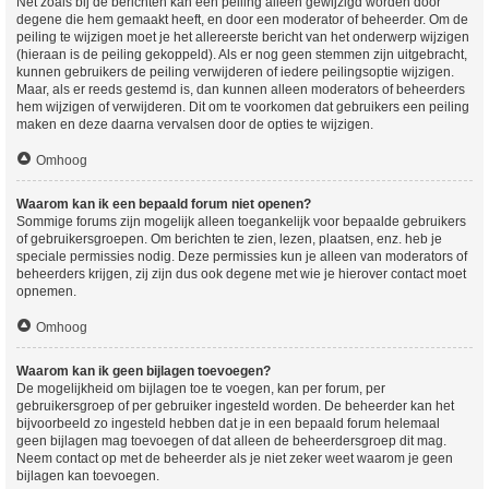
Net zoals bij de berichten kan een peiling alleen gewijzigd worden door
degene die hem gemaakt heeft, en door een moderator of beheerder. Om de
peiling te wijzigen moet je het allereerste bericht van het onderwerp wijzigen
(hieraan is de peiling gekoppeld). Als er nog geen stemmen zijn uitgebracht,
kunnen gebruikers de peiling verwijderen of iedere peilingsoptie wijzigen.
Maar, als er reeds gestemd is, dan kunnen alleen moderators of beheerders
hem wijzigen of verwijderen. Dit om te voorkomen dat gebruikers een peiling
maken en deze daarna vervalsen door de opties te wijzigen.
Omhoog
Waarom kan ik een bepaald forum niet openen?
Sommige forums zijn mogelijk alleen toegankelijk voor bepaalde gebruikers
of gebruikersgroepen. Om berichten te zien, lezen, plaatsen, enz. heb je
speciale permissies nodig. Deze permissies kun je alleen van moderators of
beheerders krijgen, zij zijn dus ook degene met wie je hierover contact moet
opnemen.
Omhoog
Waarom kan ik geen bijlagen toevoegen?
De mogelijkheid om bijlagen toe te voegen, kan per forum, per
gebruikersgroep of per gebruiker ingesteld worden. De beheerder kan het
bijvoorbeeld zo ingesteld hebben dat je in een bepaald forum helemaal
geen bijlagen mag toevoegen of dat alleen de beheerdersgroep dit mag.
Neem contact op met de beheerder als je niet zeker weet waarom je geen
bijlagen kan toevoegen.