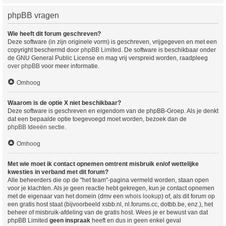
phpBB vragen
Wie heeft dit forum geschreven?
Deze software (in zijn originele vorm) is geschreven, vrijgegeven en met een
copyright beschermd door
phpBB Limited
. De software is beschikbaar onder
de GNU General Public License en mag vrij verspreid worden, raadpleeg
over phpBB
voor meer informatie.
Omhoog
Waarom is de optie X niet beschikbaar?
Deze software is geschreven en eigendom van de phpBB-Groep. Als je denkt
dat een bepaalde optie toegevoegd moet worden, bezoek dan de
phpBB Ideeën sectie
.
Omhoog
Met wie moet ik contact opnemen omtrent misbruik en/of wettelijke
kwesties in verband met dit forum?
Alle beheerders die op de "het team"-pagina vermeld worden, staan open
voor je klachten. Als je geen reactie hebt gekregen, kun je contact opnemen
met de eigenaar van het domein (dmv een
whois lookup
) of, als dit forum op
een gratis host staat (bijvoorbeeld xsbb.nl, nl.forums.cc, dotbb.be, enz.), het
beheer of misbruik-afdeling van de gratis host. Wees je er bewust van dat
phpBB Limited
geen inspraak
heeft en dus in geen enkel geval