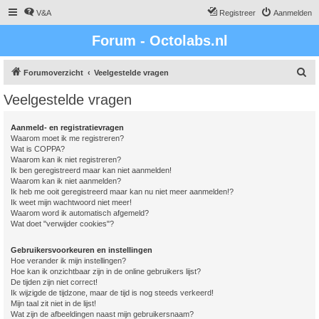
V&A
Registreer
Aanmelden
Forum - Octolabs.nl
Z
Forumoverzicht
Veelgestelde vragen
o
Veelgestelde vragen
e
k
Aanmeld- en registratievragen
Waarom moet ik me registreren?
Wat is COPPA?
Waarom kan ik niet registreren?
Ik ben geregistreerd maar kan niet aanmelden!
Waarom kan ik niet aanmelden?
Ik heb me ooit geregistreerd maar kan nu niet meer aanmelden!?
Ik weet mijn wachtwoord niet meer!
Waarom word ik automatisch afgemeld?
Wat doet "verwijder cookies"?
Gebruikersvoorkeuren en instellingen
Hoe verander ik mijn instellingen?
Hoe kan ik onzichtbaar zijn in de online gebruikers lijst?
De tijden zijn niet correct!
Ik wijzigde de tijdzone, maar de tijd is nog steeds verkeerd!
Mijn taal zit niet in de lijst!
Wat zijn de afbeeldingen naast mijn gebruikersnaam?