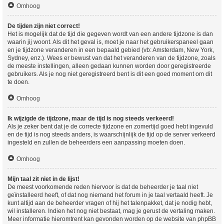
Omhoog
De tijden zijn niet correct!
Het is mogelijk dat de tijd die gegeven wordt van een andere tijdzone is dan
waarin jij woont. Als dit het geval is, moet je naar het gebruikerspaneel gaan
en je tijdzone veranderen in een bepaald gebied (vb: Amsterdam, New York,
Sydney, enz.). Wees er bewust van dat het veranderen van de tijdzone, zoals
de meeste instellingen, alleen gedaan kunnen worden door geregistreerde
gebruikers. Als je nog niet geregistreerd bent is dit een goed moment om dit
te doen.
Omhoog
Ik wijzigde de tijdzone, maar de tijd is nog steeds verkeerd!
Als je zeker bent dat je de correcte tijdzone en zomertijd goed hebt ingevuld
en de tijd is nog steeds anders, is waarschijnlijk de tijd op de server verkeerd
ingesteld en zullen de beheerders een aanpassing moeten doen.
Omhoog
Mijn taal zit niet in de lijst!
De meest voorkomende reden hiervoor is dat de beheerder je taal niet
geïnstalleerd heeft, of dat nog niemand het forum in je taal vertaald heeft. Je
kunt altijd aan de beheerder vragen of hij het talenpakket, dat je nodig hebt,
wil installeren. Indien het nog niet bestaat, mag je gerust de vertaling maken.
Meer informatie hieromtrent kan gevonden worden op de website van phpBB