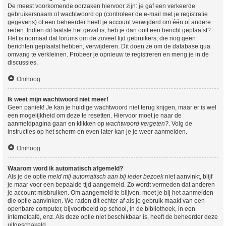
De meest voorkomende oorzaken hiervoor zijn: je gaf een verkeerde
gebruikersnaam of wachtwoord op (controleer de e-mail met je registratie
gegevens) of een beheerder heeft je account verwijderd om één of andere
reden. Indien dit laatste het geval is, heb je dan ooit een bericht geplaatst?
Het is normaal dat forums om de zoveel tijd gebruikers, die nog geen
berichten geplaatst hebben, verwijderen. Dit doen ze om de database qua
omvang te verkleinen. Probeer je opnieuw te registreren en meng je in de
discussies.
Omhoog
Ik weet mijn wachtwoord niet meer!
Geen paniek! Je kan je huidige wachtwoord niet terug krijgen, maar er is wel
een mogelijkheid om deze te resetten. Hiervoor moet je naar de
aanmeldpagina gaan en klikken op
wachtwoord vergeten?
. Volg de
instructies op het scherm en even later kan je je weer aanmelden.
Omhoog
Waarom word ik automatisch afgemeld?
Als je de optie
meld mij automatisch aan bij ieder bezoek
niet aanvinkt, blijf
je maar voor een bepaalde tijd aangemeld. Zo wordt vermeden dat anderen
je account misbruiken. Om aangemeld te blijven, moet je bij het aanmelden
die optie aanvinken. We raden dit echter af als je gebruik maakt van een
openbare computer, bijvoorbeeld op school, in de bibliotheek, in een
internetcafé, enz. Als deze optie niet beschikbaar is, heeft de beheerder deze
uitgeschakeld.