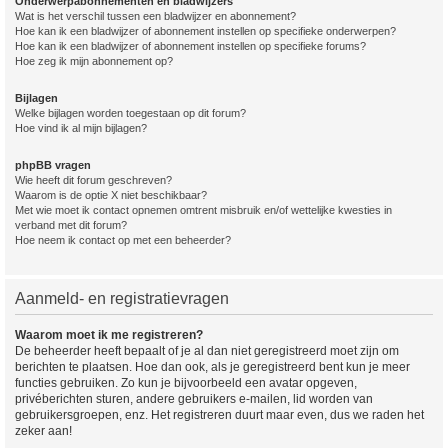
Onderwerpabonnementen en bladwijzers
Wat is het verschil tussen een bladwijzer en abonnement?
Hoe kan ik een bladwijzer of abonnement instellen op specifieke onderwerpen?
Hoe kan ik een bladwijzer of abonnement instellen op specifieke forums?
Hoe zeg ik mijn abonnement op?
Bijlagen
Welke bijlagen worden toegestaan op dit forum?
Hoe vind ik al mijn bijlagen?
phpBB vragen
Wie heeft dit forum geschreven?
Waarom is de optie X niet beschikbaar?
Met wie moet ik contact opnemen omtrent misbruik en/of wettelijke kwesties in
verband met dit forum?
Hoe neem ik contact op met een beheerder?
Aanmeld- en registratievragen
Waarom moet ik me registreren?
De beheerder heeft bepaalt of je al dan niet geregistreerd moet zijn om
berichten te plaatsen. Hoe dan ook, als je geregistreerd bent kun je meer
functies gebruiken. Zo kun je bijvoorbeeld een avatar opgeven,
privéberichten sturen, andere gebruikers e-mailen, lid worden van
gebruikersgroepen, enz. Het registreren duurt maar even, dus we raden het
zeker aan!