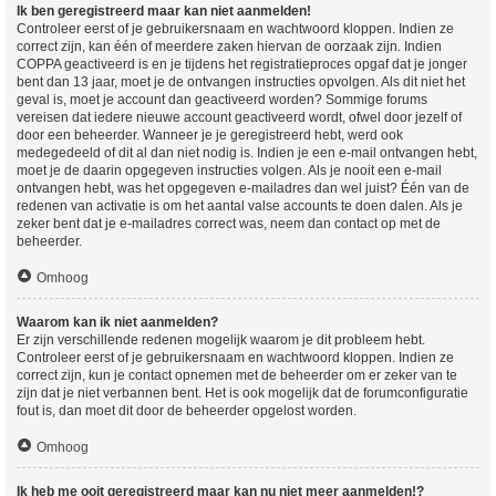
Ik ben geregistreerd maar kan niet aanmelden!
Controleer eerst of je gebruikersnaam en wachtwoord kloppen. Indien ze
correct zijn, kan één of meerdere zaken hiervan de oorzaak zijn. Indien
COPPA geactiveerd is en je tijdens het registratieproces opgaf dat je jonger
bent dan 13 jaar, moet je de ontvangen instructies opvolgen. Als dit niet het
geval is, moet je account dan geactiveerd worden? Sommige forums
vereisen dat iedere nieuwe account geactiveerd wordt, ofwel door jezelf of
door een beheerder. Wanneer je je geregistreerd hebt, werd ook
medegedeeld of dit al dan niet nodig is. Indien je een e-mail ontvangen hebt,
moet je de daarin opgegeven instructies volgen. Als je nooit een e-mail
ontvangen hebt, was het opgegeven e-mailadres dan wel juist? Één van de
redenen van activatie is om het aantal valse accounts te doen dalen. Als je
zeker bent dat je e-mailadres correct was, neem dan contact op met de
beheerder.
Omhoog
Waarom kan ik niet aanmelden?
Er zijn verschillende redenen mogelijk waarom je dit probleem hebt.
Controleer eerst of je gebruikersnaam en wachtwoord kloppen. Indien ze
correct zijn, kun je contact opnemen met de beheerder om er zeker van te
zijn dat je niet verbannen bent. Het is ook mogelijk dat de forumconfiguratie
fout is, dan moet dit door de beheerder opgelost worden.
Omhoog
Ik heb me ooit geregistreerd maar kan nu niet meer aanmelden!?