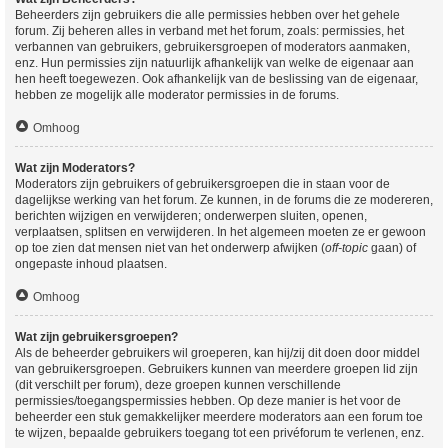
Beheerders zijn gebruikers die alle permissies hebben over het gehele
forum. Zij beheren alles in verband met het forum, zoals: permissies, het
verbannen van gebruikers, gebruikersgroepen of moderators aanmaken,
enz. Hun permissies zijn natuurlijk afhankelijk van welke de eigenaar aan
hen heeft toegewezen. Ook afhankelijk van de beslissing van de eigenaar,
hebben ze mogelijk alle moderator permissies in de forums.
Omhoog
Wat zijn Moderators?
Moderators zijn gebruikers of gebruikersgroepen die in staan voor de
dagelijkse werking van het forum. Ze kunnen, in de forums die ze modereren,
berichten wijzigen en verwijderen; onderwerpen sluiten, openen,
verplaatsen, splitsen en verwijderen. In het algemeen moeten ze er gewoon
op toe zien dat mensen niet van het onderwerp afwijken (
off-topic
gaan) of
ongepaste inhoud plaatsen.
Omhoog
Wat zijn gebruikersgroepen?
Als de beheerder gebruikers wil groeperen, kan hij/zij dit doen door middel
van gebruikersgroepen. Gebruikers kunnen van meerdere groepen lid zijn
(dit verschilt per forum), deze groepen kunnen verschillende
permissies/toegangspermissies hebben. Op deze manier is het voor de
beheerder een stuk gemakkelijker meerdere moderators aan een forum toe
te wijzen, bepaalde gebruikers toegang tot een privéforum te verlenen, enz.