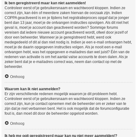
Ik ben geregistreerd maar kan niet aanmelden!
Controleer eerst of je gebruikersnaam en wachtwoord kloppen. Indien ze
correct zijn, kan één of meerdere zaken hiervan de oorzaak zijn. Indien
COPPA geactiveerd is en je tijdens het registratieproces opgaf dat je jonger
bent dan 13 jaar, moet je de ontvangen instructies opvolgen. Als dit niet het
geval is, moet je account dan geactiveerd worden? Sommige forums
vereisen dat iedere nieuwe account geactiveerd wordt, ofwel door jezelf of
door een beheerder. Wanneer je je geregistreerd hebt, werd ook
medegedeeld of dit al dan niet nodig is. Indien je een e-mail ontvangen hebt,
moet je de daarin opgegeven instructies volgen. Als je nooit een e-mail
ontvangen hebt, was het opgegeven e-mailadres dan wel juist? Één van de
redenen van activatie is om het aantal valse accounts te doen dalen. Als je
zeker bent dat je e-mailadres correct was, neem dan contact op met de
beheerder.
Omhoog
Waarom kan ik niet aanmelden?
Er zijn verschillende redenen mogelijk waarom je dit probleem hebt.
Controleer eerst of je gebruikersnaam en wachtwoord kloppen. Indien ze
correct zijn, kun je contact opnemen met de beheerder om er zeker van te
zijn dat je niet verbannen bent. Het is ook mogelijk dat de forumconfiguratie
fout is, dan moet dit door de beheerder opgelost worden.
Omhoog
Ik heb me ooit geregistreerd maar kan nu niet meer aanmelden!?