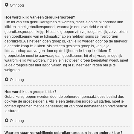
Omhoog
Hoe word ik lid van een gebruikersgroep?
Om lid van een gebruikersgroep te worden, moet je op de bijhorende link
klikken in het gebruikerspaneel, waarna je een overzicht van alle
gebruikersgroepen krijgt. Niet alle groepen zijn vrij toegankelijk, ze vereisen
een goedkeuring van je lidmaatschap en hebben soms zelf verborgen
gebruikers. Als het een open groep is, kan je lid worden door op de hiervoor
dienende knop te klikken. Als het een gesloten groep is, kan je je
lidmaatschap aanvragen door op de bijhorende knop te klikken. De
groepsleider moet je aanvraag dan goedkeuren, hij of zij vraagt mogelijk
waarom je lid wil worden. Indien je niet tot een groep toegelaten wordt, moet
je de groepsleider niet lastig vallen, hij of zij heeft een reden om je te
weigeren.
Omhoog
Hoe word ik een groepsleider?
Gebruikersgroepen worden door de beheerder gemaakt, deze beslist dus
ook wie de groepsleider is. Als je een gebruikersgroep wil starten, moet je
contact opnemen met de beheerder, dit kan door hem/haar een privébericht
te sturen.
Omhoog
Waarom staan verschillende gebruikersgroepen in een andere kleur?