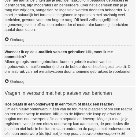
over het aantal berchten dat je hebt gemaakt of om bepaalde gebruikers te
identificeren, bijv. moderators en beheerders. Over het algemeen kun je je
rang niet wijzigen, aangezien ze ingesteld worden door een beheerder. Nu
moet je natuurlijk het forum niet beginnen te spammen met onzinnig veel
berichten, gewoon voor een hogere rang. Dit heeft zelfs mogelijk het
tegenovergestelde effect, een beheerder of moderator kunnen je berichten
aantal doen dalen.
Omhoog
Wanneer ik op de e-maillink van een gebruiker klik, moet ik me
aanmelden?
Alleen geregistreerde gebruikers kunnen gebruik maken van het
ingebouwde e-mailformulier (indien de beheerder dit heeft ingeschakeld). Dit
om misbruik van het e-mailsysteem door anonieme gebruikers te voorkomen.
Omhoog
Vragen in verband met het plaatsen van berichten
Hoe plaats ik een onderwerp in een forum of maak een reactie?
Om een nieuw onderwerp in één van de forums te plaatsen of om een reactie
op een onderwerp te maken, klik je op de bijhorende knop op ofwel de
pagina met onderwerpen of in een bepaald onderwerp. Mogelijk moet je je
registreren voor je een nieuw onderwerp kan aanmaken, de permissies die
je al dan niet hebt in het forum staan onderaan de pagina met onderwerpen
of in een onderwerp (de lijst met
je mag geen nieuwe onderwerpen in dit