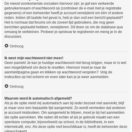
De meest voorkomende oorzaken hiervoor zijn: je gaf een verkeerde
gebruikersnaam of wachtwoord op (controleer de e-mail met je registratie
gegevens) of een beheerder heeft je account verwijderd om één of andere
reden. Indien dit laatste het geval is, heb je dan ooit een bericht geplaatst?
Het is normaal dat forums om de zoveel tijd gebruikers, die nog geen
berichten geplaatst hebben, verwijderen. Dit doen ze om de database qua
omvang te verkleinen. Probeer je opnieuw te registreren en meng je in de
discussies.
Omhoog
Ik weet mijn wachtwoord niet meer!
Geen paniek! Je kan je huidige wachtwoord niet terug krijgen, maar er is wel
een mogelijkheid om deze te resetten. Hiervoor moet je naar de
aanmeldpagina gaan en klikken op
wachtwoord vergeten?
. Volg de
instructies op het scherm en even later kan je je weer aanmelden.
Omhoog
Waarom word ik automatisch afgemeld?
Als je de optie
meld mij automatisch aan bij ieder bezoek
niet aanvinkt, blijf
je maar voor een bepaalde tijd aangemeld. Zo wordt vermeden dat anderen
je account misbruiken. Om aangemeld te blijven, moet je bij het aanmelden
die optie aanvinken. We raden dit echter af als je gebruik maakt van een
openbare computer, bijvoorbeeld op school, in de bibliotheek, in een
internetcafé, enz. Als deze optie niet beschikbaar is, heeft de beheerder deze
uitgeschakeld.