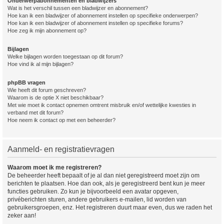
Onderwerpabonnementen en bladwijzers
Wat is het verschil tussen een bladwijzer en abonnement?
Hoe kan ik een bladwijzer of abonnement instellen op specifieke onderwerpen?
Hoe kan ik een bladwijzer of abonnement instellen op specifieke forums?
Hoe zeg ik mijn abonnement op?
Bijlagen
Welke bijlagen worden toegestaan op dit forum?
Hoe vind ik al mijn bijlagen?
phpBB vragen
Wie heeft dit forum geschreven?
Waarom is de optie X niet beschikbaar?
Met wie moet ik contact opnemen omtrent misbruik en/of wettelijke kwesties in
verband met dit forum?
Hoe neem ik contact op met een beheerder?
Aanmeld- en registratievragen
Waarom moet ik me registreren?
De beheerder heeft bepaalt of je al dan niet geregistreerd moet zijn om
berichten te plaatsen. Hoe dan ook, als je geregistreerd bent kun je meer
functies gebruiken. Zo kun je bijvoorbeeld een avatar opgeven,
privéberichten sturen, andere gebruikers e-mailen, lid worden van
gebruikersgroepen, enz. Het registreren duurt maar even, dus we raden het
zeker aan!