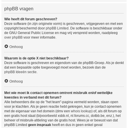
phpBB vragen
Wie heeft dit forum geschreven?
Deze software (in zijn originele vorm) is geschreven, vrijgegeven en met een
copyright beschermd door
phpBB Limited
. De software is beschikbaar onder
de GNU General Public License en mag vrij verspreid worden, raadpleeg
over phpBB
voor meer informatie.
Omhoog
Waarom is de optie X niet beschikbaar?
Deze software is geschreven en eigendom van de phpBB-Groep. Als je denkt
dat een bepaalde optie toegevoegd moet worden, bezoek dan de
phpBB Ideeën sectie
.
Omhoog
Met wie moet ik contact opnemen omtrent misbruik en/of wettelijke
kwesties in verband met dit forum?
Alle beheerders die op de "het team"-pagina vermeld worden, staan open
voor je klachten. Als je geen reactie hebt gekregen, kun je contact opnemen
met de eigenaar van het domein (dmv een
whois lookup
) of, als dit forum op
een gratis host staat (bijvoorbeeld xsbb.nl, nl.forums.cc, dotbb.be, enz.), het
beheer of misbruik-afdeling van de gratis host. Wees je er bewust van dat
phpBB Limited
geen inspraak
heeft en dus in geen enkel geval