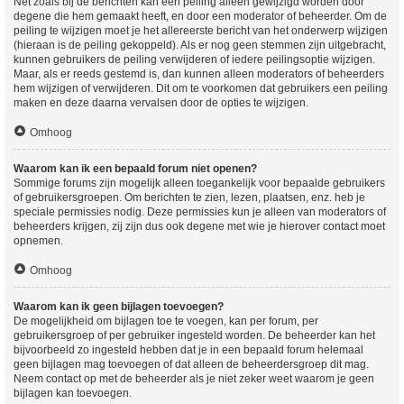
Net zoals bij de berichten kan een peiling alleen gewijzigd worden door
degene die hem gemaakt heeft, en door een moderator of beheerder. Om de
peiling te wijzigen moet je het allereerste bericht van het onderwerp wijzigen
(hieraan is de peiling gekoppeld). Als er nog geen stemmen zijn uitgebracht,
kunnen gebruikers de peiling verwijderen of iedere peilingsoptie wijzigen.
Maar, als er reeds gestemd is, dan kunnen alleen moderators of beheerders
hem wijzigen of verwijderen. Dit om te voorkomen dat gebruikers een peiling
maken en deze daarna vervalsen door de opties te wijzigen.
Omhoog
Waarom kan ik een bepaald forum niet openen?
Sommige forums zijn mogelijk alleen toegankelijk voor bepaalde gebruikers
of gebruikersgroepen. Om berichten te zien, lezen, plaatsen, enz. heb je
speciale permissies nodig. Deze permissies kun je alleen van moderators of
beheerders krijgen, zij zijn dus ook degene met wie je hierover contact moet
opnemen.
Omhoog
Waarom kan ik geen bijlagen toevoegen?
De mogelijkheid om bijlagen toe te voegen, kan per forum, per
gebruikersgroep of per gebruiker ingesteld worden. De beheerder kan het
bijvoorbeeld zo ingesteld hebben dat je in een bepaald forum helemaal
geen bijlagen mag toevoegen of dat alleen de beheerdersgroep dit mag.
Neem contact op met de beheerder als je niet zeker weet waarom je geen
bijlagen kan toevoegen.