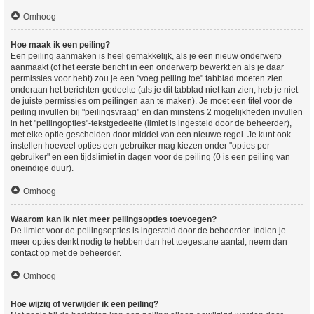
Omhoog
Hoe maak ik een peiling?
Een peiling aanmaken is heel gemakkelijk, als je een nieuw onderwerp
aanmaakt (of het eerste bericht in een onderwerp bewerkt en als je daar
permissies voor hebt) zou je een "voeg peiling toe" tabblad moeten zien
onderaan het berichten-gedeelte (als je dit tabblad niet kan zien, heb je niet
de juiste permissies om peilingen aan te maken). Je moet een titel voor de
peiling invullen bij "peilingsvraag" en dan minstens 2 mogelijkheden invullen
in het "peilingopties"-tekstgedeelte (limiet is ingesteld door de beheerder),
met elke optie gescheiden door middel van een nieuwe regel. Je kunt ook
instellen hoeveel opties een gebruiker mag kiezen onder "opties per
gebruiker" en een tijdslimiet in dagen voor de peiling (0 is een peiling van
oneindige duur).
Omhoog
Waarom kan ik niet meer peilingsopties toevoegen?
De limiet voor de peilingsopties is ingesteld door de beheerder. Indien je
meer opties denkt nodig te hebben dan het toegestane aantal, neem dan
contact op met de beheerder.
Omhoog
Hoe wijzig of verwijder ik een peiling?