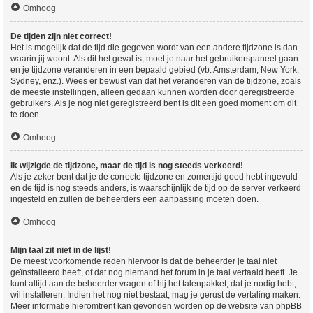
Omhoog
De tijden zijn niet correct!
Het is mogelijk dat de tijd die gegeven wordt van een andere tijdzone is dan
waarin jij woont. Als dit het geval is, moet je naar het gebruikerspaneel gaan
en je tijdzone veranderen in een bepaald gebied (vb: Amsterdam, New York,
Sydney, enz.). Wees er bewust van dat het veranderen van de tijdzone, zoals
de meeste instellingen, alleen gedaan kunnen worden door geregistreerde
gebruikers. Als je nog niet geregistreerd bent is dit een goed moment om dit
te doen.
Omhoog
Ik wijzigde de tijdzone, maar de tijd is nog steeds verkeerd!
Als je zeker bent dat je de correcte tijdzone en zomertijd goed hebt ingevuld
en de tijd is nog steeds anders, is waarschijnlijk de tijd op de server verkeerd
ingesteld en zullen de beheerders een aanpassing moeten doen.
Omhoog
Mijn taal zit niet in de lijst!
De meest voorkomende reden hiervoor is dat de beheerder je taal niet
geïnstalleerd heeft, of dat nog niemand het forum in je taal vertaald heeft. Je
kunt altijd aan de beheerder vragen of hij het talenpakket, dat je nodig hebt,
wil installeren. Indien het nog niet bestaat, mag je gerust de vertaling maken.
Meer informatie hieromtrent kan gevonden worden op de website van phpBB