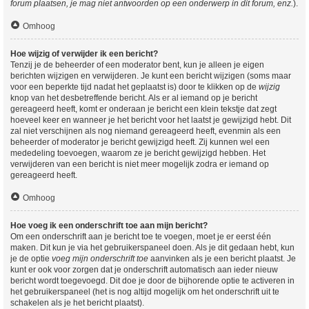
forum plaatsen, je mag niet antwoorden op een onderwerp in dit forum, enz.
).
Omhoog
Hoe wijzig of verwijder ik een bericht?
Tenzij je de beheerder of een moderator bent, kun je alleen je eigen
berichten wijzigen en verwijderen. Je kunt een bericht wijzigen (soms maar
voor een beperkte tijd nadat het geplaatst is) door te klikken op de
wijzig
knop van het desbetreffende bericht. Als er al iemand op je bericht
gereageerd heeft, komt er onderaan je bericht een klein tekstje dat zegt
hoeveel keer en wanneer je het bericht voor het laatst je gewijzigd hebt. Dit
zal niet verschijnen als nog niemand gereageerd heeft, evenmin als een
beheerder of moderator je bericht gewijzigd heeft. Zij kunnen wel een
mededeling toevoegen, waarom ze je bericht gewijzigd hebben. Het
verwijderen van een bericht is niet meer mogelijk zodra er iemand op
gereageerd heeft.
Omhoog
Hoe voeg ik een onderschrift toe aan mijn bericht?
Om een onderschrift aan je bericht toe te voegen, moet je er eerst één
maken. Dit kun je via het gebruikerspaneel doen. Als je dit gedaan hebt, kun
je de optie
voeg mijn onderschrift toe
aanvinken als je een bericht plaatst. Je
kunt er ook voor zorgen dat je onderschrift automatisch aan ieder nieuw
bericht wordt toegevoegd. Dit doe je door de bijhorende optie te activeren in
het gebruikerspaneel (het is nog altijd mogelijk om het onderschrift uit te
schakelen als je het bericht plaatst).