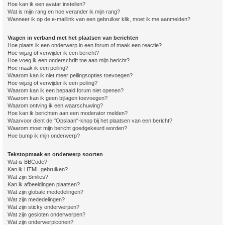
Hoe kan ik een avatar instellen?
Wat is mijn rang en hoe verander ik mijn rang?
Wanneer ik op de e-maillink van een gebruiker klik, moet ik me aanmelden?
Vragen in verband met het plaatsen van berichten
Hoe plaats ik een onderwerp in een forum of maak een reactie?
Hoe wijzig of verwijder ik een bericht?
Hoe voeg ik een onderschrift toe aan mijn bericht?
Hoe maak ik een peiling?
Waarom kan ik niet meer peilingsopties toevoegen?
Hoe wijzig of verwijder ik een peiling?
Waarom kan ik een bepaald forum niet openen?
Waarom kan ik geen bijlagen toevoegen?
Waarom ontving ik een waarschuwing?
Hoe kan ik berichten aan een moderator melden?
Waarvoor dient de "Opslaan"-knop bij het plaatsen van een bericht?
Waarom moet mijn bericht goedgekeurd worden?
Hoe bump ik mijn onderwerp?
Tekstopmaak en onderwerp soorten
Wat is BBCode?
Kan ik HTML gebruiken?
Wat zijn Smilies?
Kan ik afbeeldingen plaatsen?
Wat zijn globale mededelingen?
Wat zijn mededelingen?
Wat zijn sticky onderwerpen?
Wat zijn gesloten onderwerpen?
Wat zijn onderwerpiconen?