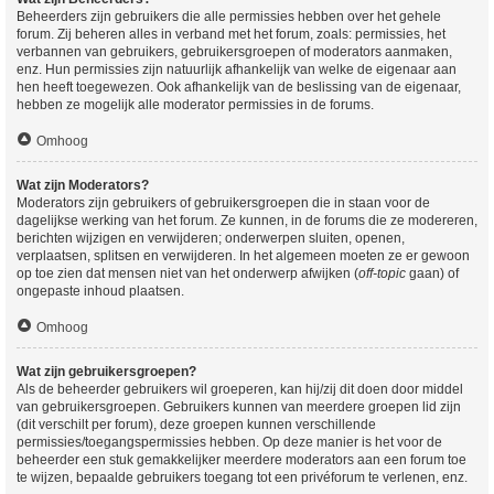
Beheerders zijn gebruikers die alle permissies hebben over het gehele
forum. Zij beheren alles in verband met het forum, zoals: permissies, het
verbannen van gebruikers, gebruikersgroepen of moderators aanmaken,
enz. Hun permissies zijn natuurlijk afhankelijk van welke de eigenaar aan
hen heeft toegewezen. Ook afhankelijk van de beslissing van de eigenaar,
hebben ze mogelijk alle moderator permissies in de forums.
Omhoog
Wat zijn Moderators?
Moderators zijn gebruikers of gebruikersgroepen die in staan voor de
dagelijkse werking van het forum. Ze kunnen, in de forums die ze modereren,
berichten wijzigen en verwijderen; onderwerpen sluiten, openen,
verplaatsen, splitsen en verwijderen. In het algemeen moeten ze er gewoon
op toe zien dat mensen niet van het onderwerp afwijken (
off-topic
gaan) of
ongepaste inhoud plaatsen.
Omhoog
Wat zijn gebruikersgroepen?
Als de beheerder gebruikers wil groeperen, kan hij/zij dit doen door middel
van gebruikersgroepen. Gebruikers kunnen van meerdere groepen lid zijn
(dit verschilt per forum), deze groepen kunnen verschillende
permissies/toegangspermissies hebben. Op deze manier is het voor de
beheerder een stuk gemakkelijker meerdere moderators aan een forum toe
te wijzen, bepaalde gebruikers toegang tot een privéforum te verlenen, enz.