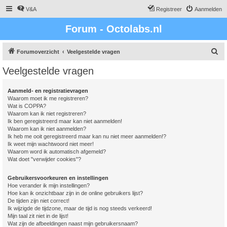
V&A
Registreer
Aanmelden
Forum - Octolabs.nl
Z
Forumoverzicht
Veelgestelde vragen
o
Veelgestelde vragen
e
k
Aanmeld- en registratievragen
Waarom moet ik me registreren?
Wat is COPPA?
Waarom kan ik niet registreren?
Ik ben geregistreerd maar kan niet aanmelden!
Waarom kan ik niet aanmelden?
Ik heb me ooit geregistreerd maar kan nu niet meer aanmelden!?
Ik weet mijn wachtwoord niet meer!
Waarom word ik automatisch afgemeld?
Wat doet "verwijder cookies"?
Gebruikersvoorkeuren en instellingen
Hoe verander ik mijn instellingen?
Hoe kan ik onzichtbaar zijn in de online gebruikers lijst?
De tijden zijn niet correct!
Ik wijzigde de tijdzone, maar de tijd is nog steeds verkeerd!
Mijn taal zit niet in de lijst!
Wat zijn de afbeeldingen naast mijn gebruikersnaam?