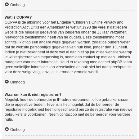
Omhoog
Wat is COPPA?
COPPA is de afkorting voor het Engelse "Children’s Online Privacy and
Protection Act". Dit is een Amerikaanse wet uit 1998 die vereist dat iedere
website die mogelijk gegevens van jongeren onder de 13 jaar verzamelt,
hiervoor de toestemming heeft van de ouders. Deze toestemming moet
schriftelijk of op een andere wijze gegeven worden, zodat de ouders weten
dat de website persoonlijke gegevens van hun kind, jonger dan 13, heeft.
Indien je niet zeker bent of deze wet al dan niet op jou of de website waarop
je wil registreren van toepassing is, neem dan contact op met een juridisch
raadgever voor meer informatie. Houd er rekening mee dat het phpBB-team
geen wettelijke informatie kan verschaffen en ook niet het aanspreekpunt is
voor deze wetgeving, tenzij dit hieronder vermeld wordt.
Omhoog
Waarom kan ik niet registreren?
Mogelijk heeft de beheerder je IP-adres verbannen, of de gebruikersnaam
die je opgeeft verboden. Tevens is het mogelijk dat de beheerder de
registratie mogelijkheid heeft uitgeschakeld om zo de registratie van nieuwe
gebruikers te voorkomen. Neem contact op met de beheerder voor verdere
hulp.
Omhoog