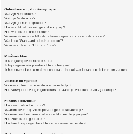
Gebruikers en gebruikersgroepen
Wat zijn Beheerders?
Wat zijn Moderators?
Wat zijn gebruikersgroepen?
Hoe word ik lid van een gebruikersgroep?
Hoe word ik een groepsleider?
Waarom staan verschillende gebruikersgroepen in een andere kleur?
Wat is de "Standaard gebruikersgroep"?
Waarvoor dient de "Het Team"-link?
Privéberichten
Ik kan geen privéberichten sturen!
Ik blijf ongewenste privéberichten ontvangen!
Ik heb spam of een e-mail met ongepaste inhoud van iemand op dit forum ontvangen!
Vrienden en vijanden
Waarvoor dient mijn vrienden- en vijandenlijst?
Hoe verwijder of voeg ik gebruikers toe aan mijn vrienden- en/of vijandenlijst?
Forums doorzoeken
Hoe doorzoek ik het forum?
Waarom levert mijn zoekopdracht geen resultaten op?
Waarom resulteert mijn zoekopdracht in een lege pagina?
Hoe zoek ik een gebruiker?
Hoe kan ik mijn eigen berichten en onderwerpen vinden?