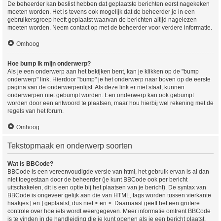
De beheerder kan beslist hebben dat geplaatste berichten eerst nagekeken
moeten worden. Het is tevens ook mogelijk dat de beheerder je in een
gebruikersgroep heeft geplaatst waarvan de berichten altijd nagelezen
moeten worden. Neem contact op met de beheerder voor verdere informatie.
Omhoog
Hoe bump ik mijn onderwerp?
Als je een onderwerp aan het bekijken bent, kan je klikken op de "bump
onderwerp" link. Hierdoor "bump" je het onderwerp naar boven op de eerste
pagina van de onderwerpenlijst. Als deze link er niet staat, kunnen
onderwerpen niet gebumpt worden. Een onderwerp kan ook gebumpt
worden door een antwoord te plaatsen, maar hou hierbij wel rekening met de
regels van het forum.
Omhoog
Tekstopmaak en onderwerp soorten
Wat is BBCode?
BBCode is een vereenvoudigde versie van html, het gebruik ervan is al dan
niet toegestaan door de beheerder (je kunt BBCode ook per bericht
uitschakelen, dit is een optie bij het plaatsen van je bericht). De syntax van
BBCode is ongeveer gelijk aan die van HTML, tags worden tussen vierkante
haakjes [ en ] geplaatst, dus niet < en >. Daarnaast geeft het een grotere
controle over hoe iets wordt weergegeven. Meer informatie omtrent BBCode
is te vinden in de handleiding die je kunt openen als je een bericht plaatst.