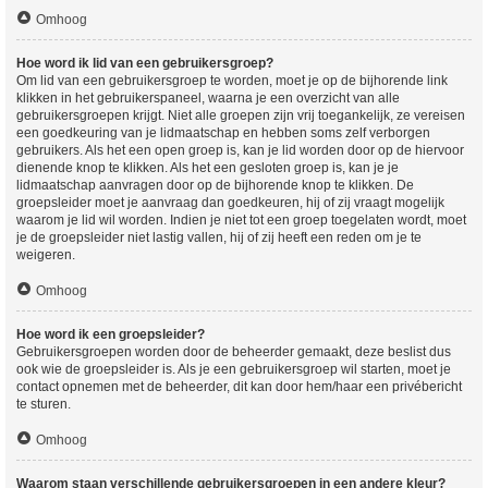
Omhoog
Hoe word ik lid van een gebruikersgroep?
Om lid van een gebruikersgroep te worden, moet je op de bijhorende link
klikken in het gebruikerspaneel, waarna je een overzicht van alle
gebruikersgroepen krijgt. Niet alle groepen zijn vrij toegankelijk, ze vereisen
een goedkeuring van je lidmaatschap en hebben soms zelf verborgen
gebruikers. Als het een open groep is, kan je lid worden door op de hiervoor
dienende knop te klikken. Als het een gesloten groep is, kan je je
lidmaatschap aanvragen door op de bijhorende knop te klikken. De
groepsleider moet je aanvraag dan goedkeuren, hij of zij vraagt mogelijk
waarom je lid wil worden. Indien je niet tot een groep toegelaten wordt, moet
je de groepsleider niet lastig vallen, hij of zij heeft een reden om je te
weigeren.
Omhoog
Hoe word ik een groepsleider?
Gebruikersgroepen worden door de beheerder gemaakt, deze beslist dus
ook wie de groepsleider is. Als je een gebruikersgroep wil starten, moet je
contact opnemen met de beheerder, dit kan door hem/haar een privébericht
te sturen.
Omhoog
Waarom staan verschillende gebruikersgroepen in een andere kleur?