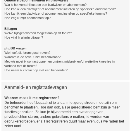
Onderwerpabonnementen en bladwijzers
Wat is het verschil tussen een bladwijzer en abonnement?
Hoe kan ik een bladwijzer of abonnement instellen op specifieke onderwerpen?
Hoe kan ik een bladwijzer of abonnement instellen op specifieke forums?
Hoe zeg ik mijn abonnement op?
Bijlagen
Welke bijlagen worden toegestaan op dit forum?
Hoe vind ik al mijn bijlagen?
phpBB vragen
Wie heeft dit forum geschreven?
Waarom is de optie X niet beschikbaar?
Met wie moet ik contact opnemen omtrent misbruik en/of wettelijke kwesties in
verband met dit forum?
Hoe neem ik contact op met een beheerder?
Aanmeld- en registratievragen
Waarom moet ik me registreren?
De beheerder heeft bepaalt of je al dan niet geregistreerd moet zijn om
berichten te plaatsen. Hoe dan ook, als je geregistreerd bent kun je meer
functies gebruiken. Zo kun je bijvoorbeeld een avatar opgeven,
privéberichten sturen, andere gebruikers e-mailen, lid worden van
gebruikersgroepen, enz. Het registreren duurt maar even, dus we raden het
zeker aan!