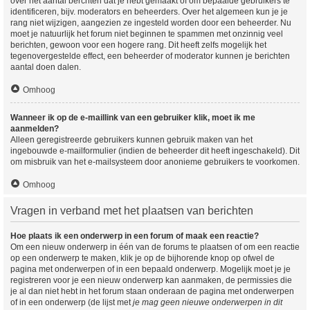
over het aantal berchten dat je hebt gemaakt of om bepaalde gebruikers te
identificeren, bijv. moderators en beheerders. Over het algemeen kun je je
rang niet wijzigen, aangezien ze ingesteld worden door een beheerder. Nu
moet je natuurlijk het forum niet beginnen te spammen met onzinnig veel
berichten, gewoon voor een hogere rang. Dit heeft zelfs mogelijk het
tegenovergestelde effect, een beheerder of moderator kunnen je berichten
aantal doen dalen.
Omhoog
Wanneer ik op de e-maillink van een gebruiker klik, moet ik me
aanmelden?
Alleen geregistreerde gebruikers kunnen gebruik maken van het
ingebouwde e-mailformulier (indien de beheerder dit heeft ingeschakeld). Dit
om misbruik van het e-mailsysteem door anonieme gebruikers te voorkomen.
Omhoog
Vragen in verband met het plaatsen van berichten
Hoe plaats ik een onderwerp in een forum of maak een reactie?
Om een nieuw onderwerp in één van de forums te plaatsen of om een reactie
op een onderwerp te maken, klik je op de bijhorende knop op ofwel de
pagina met onderwerpen of in een bepaald onderwerp. Mogelijk moet je je
registreren voor je een nieuw onderwerp kan aanmaken, de permissies die
je al dan niet hebt in het forum staan onderaan de pagina met onderwerpen
of in een onderwerp (de lijst met
je mag geen nieuwe onderwerpen in dit