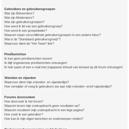
Gebruikers en gebruikersgroepen
Wat zijn Beheerders?
Wat zijn Moderators?
Wat zijn gebruikersgroepen?
Hoe word ik lid van een gebruikersgroep?
Hoe word ik een groepsleider?
Waarom staan verschillende gebruikersgroepen in een andere kleur?
Wat is de "Standaard gebruikersgroep"?
Waarvoor dient de "Het Team"-link?
Privéberichten
Ik kan geen privéberichten sturen!
Ik blijf ongewenste privéberichten ontvangen!
Ik heb spam of een e-mail met ongepaste inhoud van iemand op dit forum ontvangen!
Vrienden en vijanden
Waarvoor dient mijn vrienden- en vijandenlijst?
Hoe verwijder of voeg ik gebruikers toe aan mijn vrienden- en/of vijandenlijst?
Forums doorzoeken
Hoe doorzoek ik het forum?
Waarom levert mijn zoekopdracht geen resultaten op?
Waarom resulteert mijn zoekopdracht in een lege pagina?
Hoe zoek ik een gebruiker?
Hoe kan ik mijn eigen berichten en onderwerpen vinden?