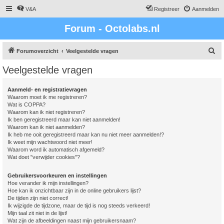
V&A
Registreer
Aanmelden
Forum - Octolabs.nl
Z
Forumoverzicht
Veelgestelde vragen
o
Veelgestelde vragen
e
k
Aanmeld- en registratievragen
Waarom moet ik me registreren?
Wat is COPPA?
Waarom kan ik niet registreren?
Ik ben geregistreerd maar kan niet aanmelden!
Waarom kan ik niet aanmelden?
Ik heb me ooit geregistreerd maar kan nu niet meer aanmelden!?
Ik weet mijn wachtwoord niet meer!
Waarom word ik automatisch afgemeld?
Wat doet "verwijder cookies"?
Gebruikersvoorkeuren en instellingen
Hoe verander ik mijn instellingen?
Hoe kan ik onzichtbaar zijn in de online gebruikers lijst?
De tijden zijn niet correct!
Ik wijzigde de tijdzone, maar de tijd is nog steeds verkeerd!
Mijn taal zit niet in de lijst!
Wat zijn de afbeeldingen naast mijn gebruikersnaam?