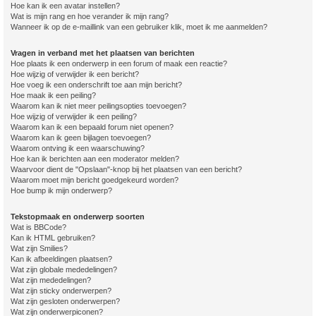
Hoe kan ik een avatar instellen?
Wat is mijn rang en hoe verander ik mijn rang?
Wanneer ik op de e-maillink van een gebruiker klik, moet ik me aanmelden?
Vragen in verband met het plaatsen van berichten
Hoe plaats ik een onderwerp in een forum of maak een reactie?
Hoe wijzig of verwijder ik een bericht?
Hoe voeg ik een onderschrift toe aan mijn bericht?
Hoe maak ik een peiling?
Waarom kan ik niet meer peilingsopties toevoegen?
Hoe wijzig of verwijder ik een peiling?
Waarom kan ik een bepaald forum niet openen?
Waarom kan ik geen bijlagen toevoegen?
Waarom ontving ik een waarschuwing?
Hoe kan ik berichten aan een moderator melden?
Waarvoor dient de "Opslaan"-knop bij het plaatsen van een bericht?
Waarom moet mijn bericht goedgekeurd worden?
Hoe bump ik mijn onderwerp?
Tekstopmaak en onderwerp soorten
Wat is BBCode?
Kan ik HTML gebruiken?
Wat zijn Smilies?
Kan ik afbeeldingen plaatsen?
Wat zijn globale mededelingen?
Wat zijn mededelingen?
Wat zijn sticky onderwerpen?
Wat zijn gesloten onderwerpen?
Wat zijn onderwerpiconen?