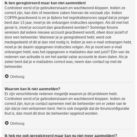
Ik ben geregistreerd maar kan niet aanmelden!
Controleer eerst of je gebruikersnaam en wachtwoord kloppen. Indien ze
correct zijn, kan één of meerdere zaken hiervan de oorzaak zijn. Indien
COPPA geactiveerd is en je tijdens het registratieproces opgaf dat je jonger
bent dan 13 jaar, moet je de ontvangen instructies opvolgen. Als dit niet het
geval is, moet je account dan geactiveerd worden? Sommige forums
vereisen dat iedere nieuwe account geactiveerd wordt, ofwel door jezelf of
door een beheerder. Wanneer je je geregistreerd hebt, werd ook
medegedeeld of dit al dan niet nodig is. Indien je een e-mail ontvangen hebt,
moet je de daarin opgegeven instructies volgen. Als je nooit een e-mail
ontvangen hebt, was het opgegeven e-mailadres dan wel juist? Één van de
redenen van activatie is om het aantal valse accounts te doen dalen. Als je
zeker bent dat je e-mailadres correct was, neem dan contact op met de
beheerder.
Omhoog
Waarom kan ik niet aanmelden?
Er zijn verschillende redenen mogelijk waarom je dit probleem hebt.
Controleer eerst of je gebruikersnaam en wachtwoord kloppen. Indien ze
correct zijn, kun je contact opnemen met de beheerder om er zeker van te
zijn dat je niet verbannen bent. Het is ook mogelijk dat de forumconfiguratie
fout is, dan moet dit door de beheerder opgelost worden.
Omhoog
Ik heb me ooit geregistreerd maar kan nu niet meer aanmelden!?