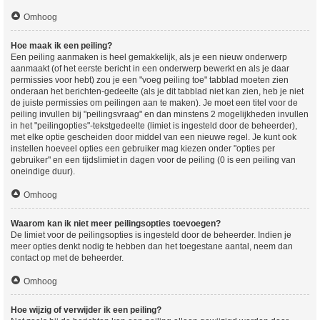
Omhoog
Hoe maak ik een peiling?
Een peiling aanmaken is heel gemakkelijk, als je een nieuw onderwerp
aanmaakt (of het eerste bericht in een onderwerp bewerkt en als je daar
permissies voor hebt) zou je een "voeg peiling toe" tabblad moeten zien
onderaan het berichten-gedeelte (als je dit tabblad niet kan zien, heb je niet
de juiste permissies om peilingen aan te maken). Je moet een titel voor de
peiling invullen bij "peilingsvraag" en dan minstens 2 mogelijkheden invullen
in het "peilingopties"-tekstgedeelte (limiet is ingesteld door de beheerder),
met elke optie gescheiden door middel van een nieuwe regel. Je kunt ook
instellen hoeveel opties een gebruiker mag kiezen onder "opties per
gebruiker" en een tijdslimiet in dagen voor de peiling (0 is een peiling van
oneindige duur).
Omhoog
Waarom kan ik niet meer peilingsopties toevoegen?
De limiet voor de peilingsopties is ingesteld door de beheerder. Indien je
meer opties denkt nodig te hebben dan het toegestane aantal, neem dan
contact op met de beheerder.
Omhoog
Hoe wijzig of verwijder ik een peiling?