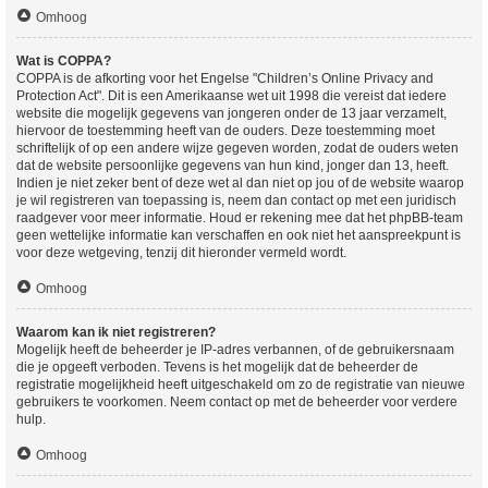
Omhoog
Wat is COPPA?
COPPA is de afkorting voor het Engelse "Children’s Online Privacy and
Protection Act". Dit is een Amerikaanse wet uit 1998 die vereist dat iedere
website die mogelijk gegevens van jongeren onder de 13 jaar verzamelt,
hiervoor de toestemming heeft van de ouders. Deze toestemming moet
schriftelijk of op een andere wijze gegeven worden, zodat de ouders weten
dat de website persoonlijke gegevens van hun kind, jonger dan 13, heeft.
Indien je niet zeker bent of deze wet al dan niet op jou of de website waarop
je wil registreren van toepassing is, neem dan contact op met een juridisch
raadgever voor meer informatie. Houd er rekening mee dat het phpBB-team
geen wettelijke informatie kan verschaffen en ook niet het aanspreekpunt is
voor deze wetgeving, tenzij dit hieronder vermeld wordt.
Omhoog
Waarom kan ik niet registreren?
Mogelijk heeft de beheerder je IP-adres verbannen, of de gebruikersnaam
die je opgeeft verboden. Tevens is het mogelijk dat de beheerder de
registratie mogelijkheid heeft uitgeschakeld om zo de registratie van nieuwe
gebruikers te voorkomen. Neem contact op met de beheerder voor verdere
hulp.
Omhoog