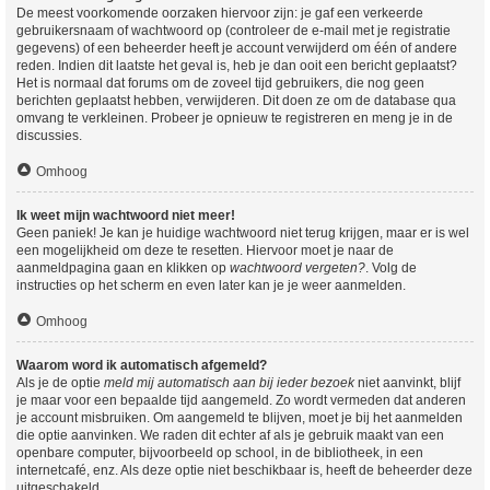
De meest voorkomende oorzaken hiervoor zijn: je gaf een verkeerde
gebruikersnaam of wachtwoord op (controleer de e-mail met je registratie
gegevens) of een beheerder heeft je account verwijderd om één of andere
reden. Indien dit laatste het geval is, heb je dan ooit een bericht geplaatst?
Het is normaal dat forums om de zoveel tijd gebruikers, die nog geen
berichten geplaatst hebben, verwijderen. Dit doen ze om de database qua
omvang te verkleinen. Probeer je opnieuw te registreren en meng je in de
discussies.
Omhoog
Ik weet mijn wachtwoord niet meer!
Geen paniek! Je kan je huidige wachtwoord niet terug krijgen, maar er is wel
een mogelijkheid om deze te resetten. Hiervoor moet je naar de
aanmeldpagina gaan en klikken op
wachtwoord vergeten?
. Volg de
instructies op het scherm en even later kan je je weer aanmelden.
Omhoog
Waarom word ik automatisch afgemeld?
Als je de optie
meld mij automatisch aan bij ieder bezoek
niet aanvinkt, blijf
je maar voor een bepaalde tijd aangemeld. Zo wordt vermeden dat anderen
je account misbruiken. Om aangemeld te blijven, moet je bij het aanmelden
die optie aanvinken. We raden dit echter af als je gebruik maakt van een
openbare computer, bijvoorbeeld op school, in de bibliotheek, in een
internetcafé, enz. Als deze optie niet beschikbaar is, heeft de beheerder deze
uitgeschakeld.