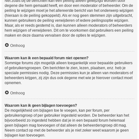
Net zoals bij de berichten kan een peiling alleen gewijzigd worden door
degene die hem gemaakt heeft, en door een moderator of beheerder. Om de
peiling te wijzigen moet je het allereerste bericht van het onderwerp wijzigen
(hieraan is de peiling gekoppeld). Als er nog geen stemmen zijn uitgebracht,
kunnen gebruikers de peiling verwijderen of iedere peilingsoptie wijzigen.
Maar, als er reeds gestemd is, dan kunnen alleen moderators of beheerders
hem wijzigen of verwijderen. Dit om te voorkomen dat gebruikers een peiling
maken en deze daarna vervalsen door de opties te wijzigen.
Omhoog
Waarom kan ik een bepaald forum niet openen?
Sommige forums zijn mogelijk alleen toegankelijk voor bepaalde gebruikers
of gebruikersgroepen. Om berichten te zien, lezen, plaatsen, enz. heb je
speciale permissies nodig. Deze permissies kun je alleen van moderators of
beheerders krijgen, zij zijn dus ook degene met wie je hierover contact moet
opnemen.
Omhoog
Waarom kan ik geen bijlagen toevoegen?
De mogelijkheid om bijlagen toe te voegen, kan per forum, per
gebruikersgroep of per gebruiker ingesteld worden. De beheerder kan het
bijvoorbeeld zo ingesteld hebben dat je in een bepaald forum helemaal
geen bijlagen mag toevoegen of dat alleen de beheerdersgroep dit mag.
Neem contact op met de beheerder als je niet zeker weet waarom je geen
bijlagen kan toevoegen.