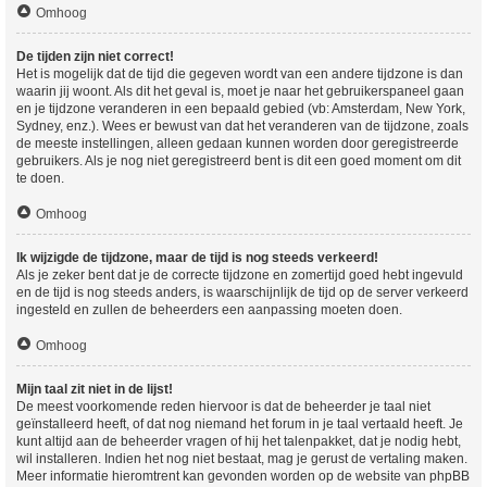
Omhoog
De tijden zijn niet correct!
Het is mogelijk dat de tijd die gegeven wordt van een andere tijdzone is dan
waarin jij woont. Als dit het geval is, moet je naar het gebruikerspaneel gaan
en je tijdzone veranderen in een bepaald gebied (vb: Amsterdam, New York,
Sydney, enz.). Wees er bewust van dat het veranderen van de tijdzone, zoals
de meeste instellingen, alleen gedaan kunnen worden door geregistreerde
gebruikers. Als je nog niet geregistreerd bent is dit een goed moment om dit
te doen.
Omhoog
Ik wijzigde de tijdzone, maar de tijd is nog steeds verkeerd!
Als je zeker bent dat je de correcte tijdzone en zomertijd goed hebt ingevuld
en de tijd is nog steeds anders, is waarschijnlijk de tijd op de server verkeerd
ingesteld en zullen de beheerders een aanpassing moeten doen.
Omhoog
Mijn taal zit niet in de lijst!
De meest voorkomende reden hiervoor is dat de beheerder je taal niet
geïnstalleerd heeft, of dat nog niemand het forum in je taal vertaald heeft. Je
kunt altijd aan de beheerder vragen of hij het talenpakket, dat je nodig hebt,
wil installeren. Indien het nog niet bestaat, mag je gerust de vertaling maken.
Meer informatie hieromtrent kan gevonden worden op de website van phpBB