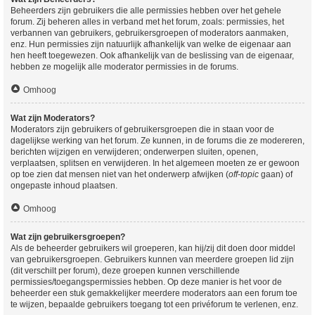
Beheerders zijn gebruikers die alle permissies hebben over het gehele
forum. Zij beheren alles in verband met het forum, zoals: permissies, het
verbannen van gebruikers, gebruikersgroepen of moderators aanmaken,
enz. Hun permissies zijn natuurlijk afhankelijk van welke de eigenaar aan
hen heeft toegewezen. Ook afhankelijk van de beslissing van de eigenaar,
hebben ze mogelijk alle moderator permissies in de forums.
Omhoog
Wat zijn Moderators?
Moderators zijn gebruikers of gebruikersgroepen die in staan voor de
dagelijkse werking van het forum. Ze kunnen, in de forums die ze modereren,
berichten wijzigen en verwijderen; onderwerpen sluiten, openen,
verplaatsen, splitsen en verwijderen. In het algemeen moeten ze er gewoon
op toe zien dat mensen niet van het onderwerp afwijken (
off-topic
gaan) of
ongepaste inhoud plaatsen.
Omhoog
Wat zijn gebruikersgroepen?
Als de beheerder gebruikers wil groeperen, kan hij/zij dit doen door middel
van gebruikersgroepen. Gebruikers kunnen van meerdere groepen lid zijn
(dit verschilt per forum), deze groepen kunnen verschillende
permissies/toegangspermissies hebben. Op deze manier is het voor de
beheerder een stuk gemakkelijker meerdere moderators aan een forum toe
te wijzen, bepaalde gebruikers toegang tot een privéforum te verlenen, enz.