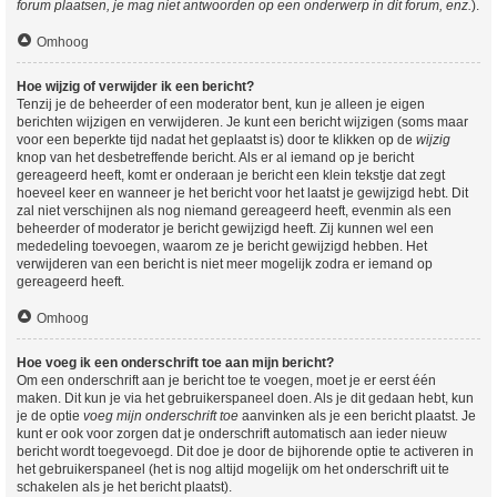
forum plaatsen, je mag niet antwoorden op een onderwerp in dit forum, enz.
).
Omhoog
Hoe wijzig of verwijder ik een bericht?
Tenzij je de beheerder of een moderator bent, kun je alleen je eigen
berichten wijzigen en verwijderen. Je kunt een bericht wijzigen (soms maar
voor een beperkte tijd nadat het geplaatst is) door te klikken op de
wijzig
knop van het desbetreffende bericht. Als er al iemand op je bericht
gereageerd heeft, komt er onderaan je bericht een klein tekstje dat zegt
hoeveel keer en wanneer je het bericht voor het laatst je gewijzigd hebt. Dit
zal niet verschijnen als nog niemand gereageerd heeft, evenmin als een
beheerder of moderator je bericht gewijzigd heeft. Zij kunnen wel een
mededeling toevoegen, waarom ze je bericht gewijzigd hebben. Het
verwijderen van een bericht is niet meer mogelijk zodra er iemand op
gereageerd heeft.
Omhoog
Hoe voeg ik een onderschrift toe aan mijn bericht?
Om een onderschrift aan je bericht toe te voegen, moet je er eerst één
maken. Dit kun je via het gebruikerspaneel doen. Als je dit gedaan hebt, kun
je de optie
voeg mijn onderschrift toe
aanvinken als je een bericht plaatst. Je
kunt er ook voor zorgen dat je onderschrift automatisch aan ieder nieuw
bericht wordt toegevoegd. Dit doe je door de bijhorende optie te activeren in
het gebruikerspaneel (het is nog altijd mogelijk om het onderschrift uit te
schakelen als je het bericht plaatst).