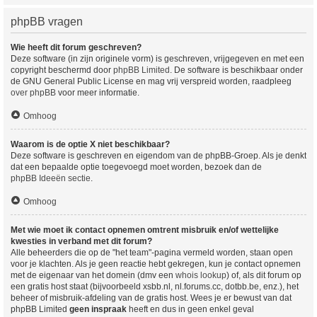
phpBB vragen
Wie heeft dit forum geschreven?
Deze software (in zijn originele vorm) is geschreven, vrijgegeven en met een
copyright beschermd door
phpBB Limited
. De software is beschikbaar onder
de GNU General Public License en mag vrij verspreid worden, raadpleeg
over phpBB
voor meer informatie.
Omhoog
Waarom is de optie X niet beschikbaar?
Deze software is geschreven en eigendom van de phpBB-Groep. Als je denkt
dat een bepaalde optie toegevoegd moet worden, bezoek dan de
phpBB Ideeën sectie
.
Omhoog
Met wie moet ik contact opnemen omtrent misbruik en/of wettelijke
kwesties in verband met dit forum?
Alle beheerders die op de "het team"-pagina vermeld worden, staan open
voor je klachten. Als je geen reactie hebt gekregen, kun je contact opnemen
met de eigenaar van het domein (dmv een
whois lookup
) of, als dit forum op
een gratis host staat (bijvoorbeeld xsbb.nl, nl.forums.cc, dotbb.be, enz.), het
beheer of misbruik-afdeling van de gratis host. Wees je er bewust van dat
phpBB Limited
geen inspraak
heeft en dus in geen enkel geval